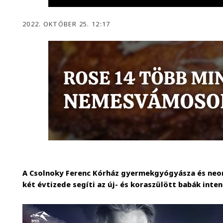
2022. OKTÓBER 25. 12:17
A Csolnoky Ferenc Kórház gyermekgyógyásza és neo
két évtizede segíti az új- és koraszülött babák inten