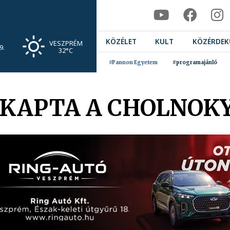
KÖZÉLET
KULT
KÖZÉRDEK
VESZPRÉM
9.
32°C
#Pannon Egyetem
#programajánló
 KAPTA A CHOLNOKY