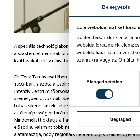
Beleegyezés
Ez a weboldal sütiket haszn
Sütiket használunk a tartal
weboldalforgalmunk elemzésé
A speciális technológiákon túl ez azonban még mindig elsőso
weboldalhasználatra vonatko
a szakterület nemcsak orvosszakmai, hanem jelentős műszak
számukra vagy az Ön által ha
kvalitásokat, mély elhivatottságot és alázatot is megkövetel.
Hozzájárulás kiválasztása
Dr. Tenk Tamás esetében, aki a Semmelweis Orvostudomány
Elengedhetetlen
1998-ban, s azóta a Csolnoky Ferenc Kórház Gyermekgyógyá
Intenzív Centrum főorvosa, gyermekgyógyász és neonatoló
személyben ötvöződik. Szervezi, irányítja, végzi azt a szert
babák sikeres kezeléséhez, életben maradásukhoz és felépülés
az életképesség határán születettek, vagy betegen világra jött
Megtagad
Mindemellett oktatja a fiatalokat, orvosokat, szakdolgozók
előadója, valamint több nemzetközi klinikai vizsgálat résztve
alátámasztja, hogy regionális neonatológus szakfelügyelői k