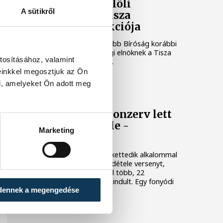
Baka Andrást jelöli
A sütikről
államfőnek a Tisza
parlamenti frakciója
Baka Andrást, a Legfelsőbb Bíróság korábbi
elnökét jelöli köztársasági elnöknek a Tisza
tosításához, valamint
párt parlamenti frakciója.
einkkel megosztjuk az Ön
l, amelyeket Ön adott meg
BALATON
Egy furcsa halkonzerv lett
az Év Strandétele -
Marketing
mutatjuk!
A Balatoni Kör idén tizenkettedik alkalommal
hirdette meg az év strandétele versenyt,
amelyre minden eddiginél több, 22
vendéglátóhely 44 étellel indult. Egy fonyódi
dennek a megengedése
hely nyert...