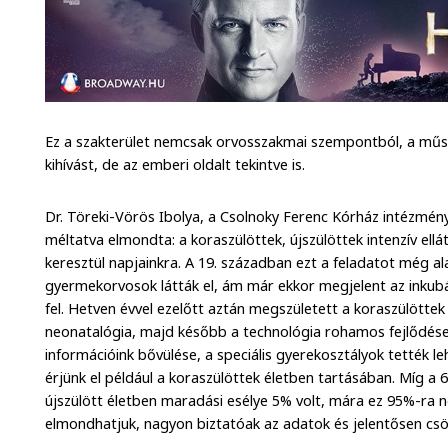
Ez a szakterület nemcsak orvosszakmai szempontból, a műsz
kihívást, de az emberi oldalt tekintve is.
Dr. Töreki-Vörös Ibolya, a Csolnoky Ferenc Kórház intézmén
méltatva elmondta: a koraszülöttek, újszülöttek intenzív ell
keresztül napjainkra. A 19. században ezt a feladatot még a
gyermekorvosok látták el, ám már ekkor megjelent az inkubá
fel. Hetven évvel ezelőtt aztán megszületett a koraszülöttek 
neonatalógia, majd később a technológia rohamos fejlődése,
információink bővülése, a speciális gyerekosztályok tették
érjünk el például a koraszülöttek életben tartásában. Míg 
újszülött életben maradási esélye 5% volt, mára ez 95%-ra 
elmondhatjuk, nagyon biztatóak az adatok és jelentősen csök