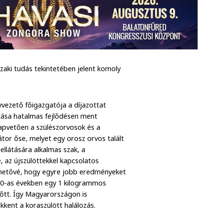
aki tudás tekintetében jelent komoly
yvezető főigazgatója a díjazottat
átása hatalmas fejlődésen ment
lapvetően a szülészorvosok és a
tor őse, melyet egy orosz orvos talált
ellátására alkalmas szak, a
 az újszülöttekkel kapcsolatos
 lehetővé, hogy egyre jobb eredményeket
a 60-as években egy 1 kilogrammos
nőtt. Így Magyarországon is
kent a koraszülött halálozás.