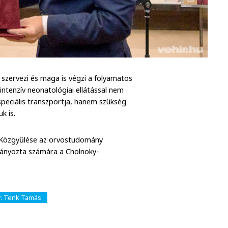
 szervezi és maga is végzi a folyamatos
intenzív neonatológiai ellátással nem
 speciális transzportja, hanem szükség
k is.
Közgyűlése az orvostudomány
mányozta számára a Cholnoky-
r. Tenk Tamás