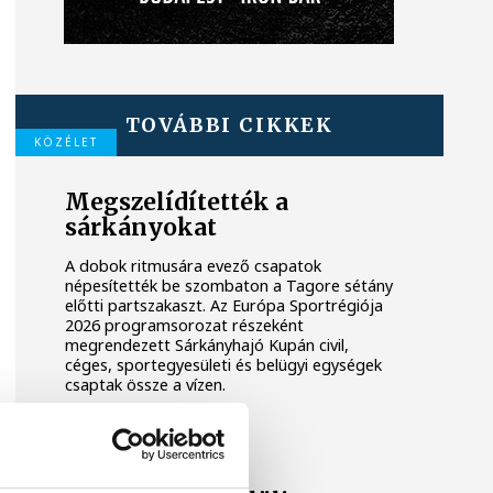
TOVÁBBI CIKKEK
KÖZÉLET
Megszelídítették a
sárkányokat
A dobok ritmusára evező csapatok
népesítették be szombaton a Tagore sétány
előtti partszakaszt. Az Európa Sportrégiója
2026 programsorozat részeként
megrendezett Sárkányhajó Kupán civil,
céges, sportegyesületi és belügyi egységek
csaptak össze a vízen.
KÖZÉLET