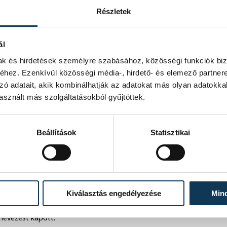
Részletek
ál
mak és hirdetések személyre szabásához, közösségi funkciók biz
hez. Ezenkívül közösségi média-, hirdető- és elemező partner
rban az orvosok hozzáállásán múlik. Ez
zó adatait, akik kombinálhatják az adatokat más olyan adatokka
i tudást, különleges emberi
sznált más szolgáltatásokból gyűjtöttek.
i Egyetemen szerzett orvosi diplomát
Beállítások
Statisztikai
szati Centrumában a Perinatális
gus szakorvosa, mindez egy
eágazó folyamatot, mely szükséges a
ükhöz. Jelen van a rizikószüléseknél,
 kicsik intenzív ellátásánál.
Kiválasztás engedélyezése
Min
at. Szakmai rendezvények rendszeres
vője. Szakmai elismertségét az is
inevezést kapott.