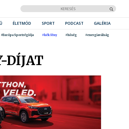
Ű
ÉLETMÓD
SPORT
PODCAST
GALÉRIA
#Európa Sportrégiója
#kék fény
#hőség
#energiaválság
-DÍJAT