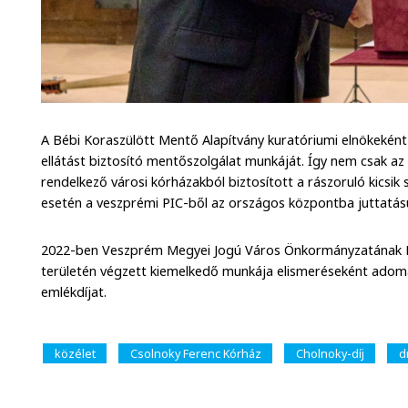
A Bébi Koraszülött Mentő Alapítvány kuratóriumi elnökeként
ellátást biztosító mentőszolgálat munkáját. Így nem csak az 
rendelkező városi kórházakból biztosított a rászoruló kicsik
esetén a veszprémi PIC-ből az országos központba juttatásu
2022-ben Veszprém Megyei Jogú Város Önkormányzatának 
területén végzett kiemelkedő munkája elismeréseként ado
emlékdíjat.
közélet
Csolnoky Ferenc Kórház
Cholnoky-díj
d