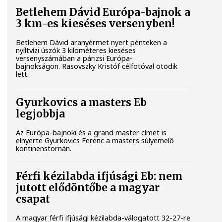
Betlehem Dávid Európa-bajnok a
3 km-es kieséses versenyben!
Betlehem Dávid aranyérmet nyert pénteken a
nyíltvízi úszók 3 kilométeres kieséses
versenyszámában a párizsi Európa-
bajnokságon. Rasovszky Kristóf célfotóval ötödik
lett.
Gyurkovics a masters Eb
legjobbja
Az Európa-bajnoki és a grand master címet is
elnyerte Gyurkovics Ferenc a masters súlyemelő
kontinenstornán.
Férfi kézilabda ifjúsági Eb: nem
jutott elődöntőbe a magyar
csapat
A magyar férfi ifjúsági kézilabda-válogatott 32-27-re