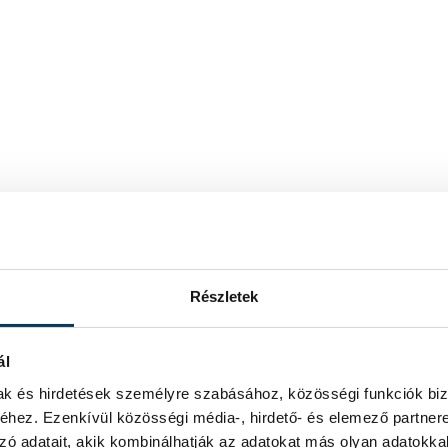
Részletek
ál
mak és hirdetések személyre szabásához, közösségi funkciók biz
hez. Ezenkívül közösségi média-, hirdető- és elemező partner
zó adatait, akik kombinálhatják az adatokat más olyan adatokka