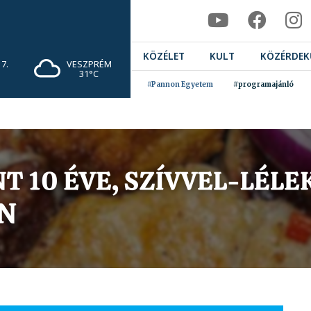
KÖZÉLET
KULT
KÖZÉRDEK
7.
VESZPRÉM
31°C
#Pannon Egyetem
#programajánló