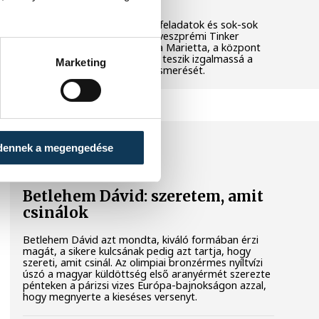
Látványos kísérletek, kreatív feladatok és sok-sok
élmény várja a gyerekeket a veszprémi Tinker
Labsben. Videónkban Balassa Marietta, a központ
vezetője mutatja be, hogyan teszik izgalmassá a
Marketing
természettudományok megismerését.
SPORT
dennek a megengedése
Betlehem Dávid: szeretem, amit
csinálok
Betlehem Dávid azt mondta, kiváló formában érzi
magát, a sikere kulcsának pedig azt tartja, hogy
szereti, amit csinál. Az olimpiai bronzérmes nyíltvízi
úszó a magyar küldöttség első aranyérmét szerezte
pénteken a párizsi vizes Európa-bajnokságon azzal,
hogy megnyerte a kieséses versenyt.