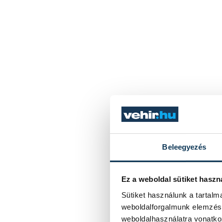
Beleegyezés
Ez a weboldal sütiket haszn
Sütiket használunk a tartal
weboldalforgalmunk elemzésé
weboldalhasználatra vonatko