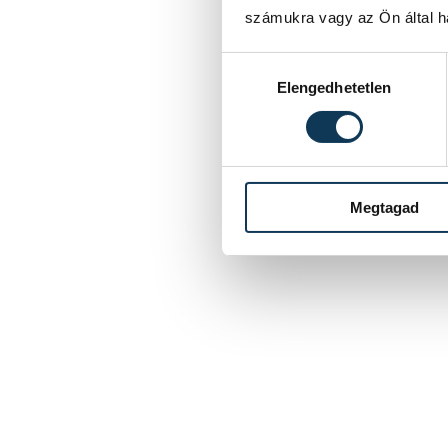
számukra vagy az Ön által ha
Hozzájárulás kiválasztása
Elengedhetetlen
Megtagad