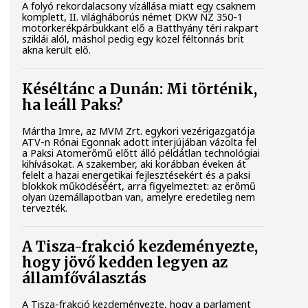
A folyó rekordalacsony vízállása miatt egy csaknem
komplett, II. világháborús német DKW NZ 350-1
motorkerékpárbukkant elő a Batthyány téri rakpart
sziklái alól, máshol pedig egy közel féltonnás brit
akna került elő.
Késéltánc a Dunán: Mi történik,
ha leáll Paks?
Mártha Imre, az MVM Zrt. egykori vezérigazgatója
ATV-n Rónai Egonnak adott interjújában vázolta fel
a Paksi Atomerőmű előtt álló példátlan technológiai
kihívásokat. A szakember, aki korábban éveken át
felelt a hazai energetikai fejlesztésekért és a paksi
blokkok működéséért, arra figyelmeztet: az erőmű
olyan üzemállapotban van, amelyre eredetileg nem
tervezték.
A Tisza-frakció kezdeményezte,
hogy jövő kedden legyen az
államfőválasztás
A Tisza-frakció kezdeményezte, hogy a parlament