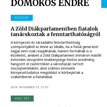
DOMOKOS ENDRE
KÖZÉLET
A Zöld Diákparlamentben fiatalok
tanácskoztak a fenntarthatóságról
A környezeti és társadalmi fenntarthatóság
szempontjából az lenne az ideális, ha a fiatal generáció
tagjai nem csak reagálnának, hanem formálnák is a
közéletet, amiben a Zöld Diákparlament immáron másfél
évtizedes veszprémi tevékenysége fontos eredmény,
hangzott el csütörtökön a városházán tartott
összejövetelükön, ahol számos innovatív
környezettudatos megoldást is körbejártak a
szakemberek a fiatalokkal.
2024. NOVEMBER 23. 21:07
VKSZ ZRT