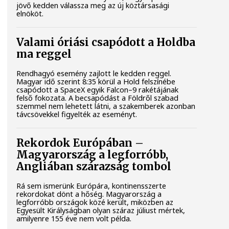
jövő kedden válassza meg az új köztársasági
elnököt.
Valami óriási csapódott a Holdba
ma reggel
Rendhagyó esemény zajlott le kedden reggel.
Magyar idő szerint 8:35 körül a Hold felszínébe
csapódott a SpaceX egyik Falcon–9 rakétájának
felső fokozata. A becsapódást a Földről szabad
szemmel nem lehetett látni, a szakemberek azonban
távcsövekkel figyelték az eseményt.
Rekordok Európában –
Magyarország a legforróbb,
Angliában szárazság tombol
Rá sem ismerünk Európára, kontinensszerte
rekordokat dönt a hőség. Magyarország a
legforróbb országok közé került, miközben az
Egyesült Királyságban olyan száraz júliust mértek,
amilyenre 155 éve nem volt példa.