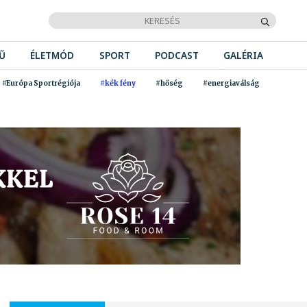
Ű
ÉLETMÓD
SPORT
PODCAST
GALÉRIA
#Európa Sportrégiója
#kék fény
#hőség
#energiaválság