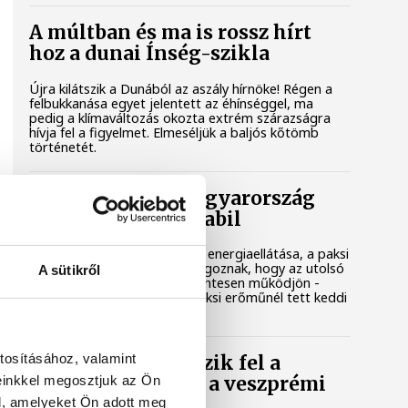
A múltban és ma is rossz hírt
hoz a dunai Ínség-szikla
Újra kilátszik a Dunából az aszály hírnöke! Régen a
felbukkanása egyet jelentett az éhínséggel, ma
pedig a klímaváltozás okozta extrém szárazságra
hívja fel a figyelmet. Elmeséljük a baljós kőtömb
történetét.
Magyar Péter: Magyarország
energiaellátása stabil
Jelenleg stabil Magyarország energiaellátása, a paksi
erőmű munkatársai azon dolgoznak, hogy az utolsó
A sütikről
még termelő turbina hibamentesen működjön -
közölte a miniszterelnök a paksi erőműnél tett keddi
látogatása során.
tosításához, valamint
Játék közben fedezik fel a
einkkel megosztjuk az Ön
tudomány világát a veszprémi
gyerekek
l, amelyeket Ön adott meg