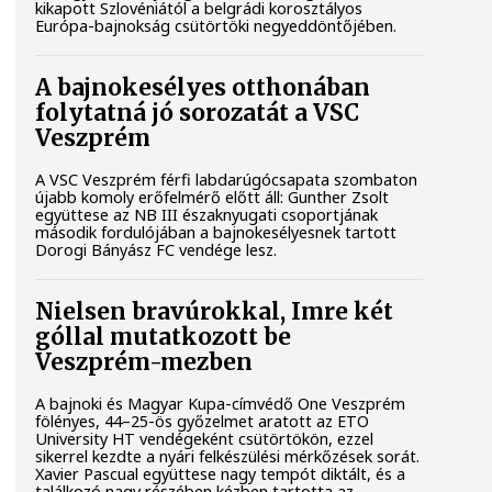
kikapott Szlovéniától a belgrádi korosztályos
Európa-bajnokság csütörtöki negyeddöntőjében.
A bajnokesélyes otthonában
folytatná jó sorozatát a VSC
Veszprém
A VSC Veszprém férfi labdarúgócsapata szombaton
újabb komoly erőfelmérő előtt áll: Gunther Zsolt
együttese az NB III északnyugati csoportjának
második fordulójában a bajnokesélyesnek tartott
Dorogi Bányász FC vendége lesz.
Nielsen bravúrokkal, Imre két
góllal mutatkozott be
Veszprém-mezben
A bajnoki és Magyar Kupa-címvédő One Veszprém
fölényes, 44–25-ös győzelmet aratott az ETO
University HT vendégeként csütörtökön, ezzel
sikerrel kezdte a nyári felkészülési mérkőzések sorát.
Xavier Pascual együttese nagy tempót diktált, és a
találkozó nagy részében kézben tartotta az