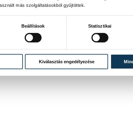
sznált más szolgáltatásokból gyűjtöttek.
Beállítások
Statisztikai
Kiválasztás engedélyezése
Min