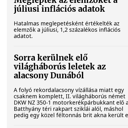
Meglepték az elemzőket a
júliusi inflációs adatok
Hatalmas meglepetésként értékelték az
elemzők a júliusi, 1,2 százalékos inflációs
adatot.
Sorra kerülnek elő
világháborús leletek az
alacsony Dunából
A folyó rekordalacsony vízállása miatt egy
csaknem komplett, II. világháborús német
DKW NZ 350-1 motorkerékpárbukkant elő 
Batthyány téri rakpart sziklái alól, máshol
pedig egy közel féltonnás brit akna került e