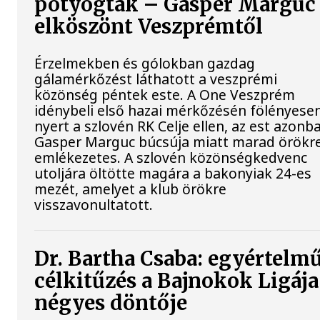
potyogtak – Gasper Marguc
elköszönt Veszprémtől
Érzelmekben és gólokban gazdag
gálamérkőzést láthatott a veszprémi
közönség péntek este. A One Veszprém
idénybeli első hazai mérkőzésén fölényese
nyert a szlovén RK Celje ellen, az est azonb
Gasper Marguc búcsúja miatt marad örökr
emlékezetes. A szlovén közönségkedvenc
utoljára öltötte magára a bakonyiak 24-es
mezét, amelyet a klub örökre
visszavonultatott.
Dr. Bartha Csaba: egyértelm
célkitűzés a Bajnokok Ligája
négyes döntője