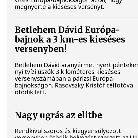
megnyerte a kieséses versenyt.
Betlehem Dávid Európa-
bajnok a 3 km-es kieséses
versenyben!
Betlehem Dávid aranyérmet nyert pénteke
nyíltvízi úszók 3 kilométeres kieséses
versenyszámában a párizsi Európa-
bajnokságon. Rasovszky Kristóf célfotóval
ötödik lett.
Nagy ugrás az elitbe
Rendkívül szoros és kiegyensúlyozott
versenyben ötödik helyezést szerzett az U1