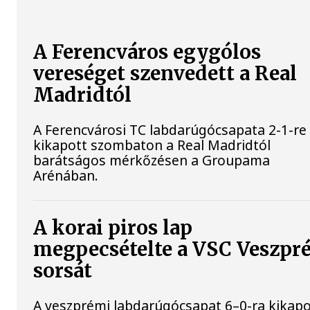
A Ferencváros egygólos
vereséget szenvedett a Real
Madridtól
A Ferencvárosi TC labdarúgócsapata 2-1-re
kikapott szombaton a Real Madridtól
barátságos mérkőzésen a Groupama
Arénában.
A korai piros lap
megpecsételte a VSC Veszpr
sorsát
A veszprémi labdarúgócsapat 6–0-ra kikapo