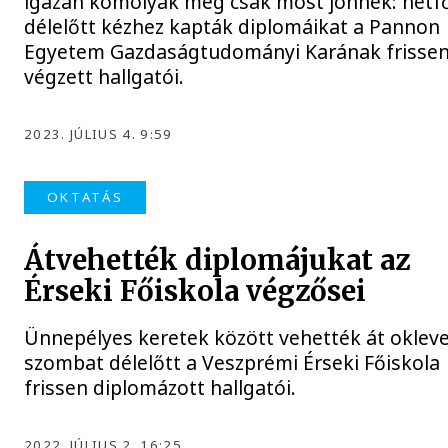
igazán komolyak még csak most jönnek: hétf
délelőtt kézhez kapták diplomáikat a Pannon
Egyetem Gazdaságtudományi Karának frisse
végzett hallgatói.
2023. JÚLIUS 4. 9:59
OKTATÁS
Átvehették diplomájukat az
Érseki Főiskola végzősei
Ünnepélyes keretek között vehették át oklev
szombat délelőtt a Veszprémi Érseki Főiskola
frissen diplomázott hallgatói.
2022. JÚLIUS 2. 16:25