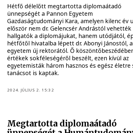
Hétfő délelőtt megtartotta diplomaátadó
ünnepségét a Pannon Egyetem
Gazdaságtudományi Kara, amelyen kilenc év 
először nem dr. Gelencsér Andrástól vehették 
hallgatók a diplomájukat, hanem utódjától, é
hétfőtől hivatalba lépett dr. Abonyi Jánostól, a
egyetem új rektorától. Ő köszöntőbeszédébe
értékek sokféleségéről beszélt, ezen kívül az
egyetemisták három hasznos és egész életre 
tanácsot is kaptak.
2024. JÚLIUS 2. 15:32
Megtartotta diplomaátadó
ünnepségét a Humántudomán