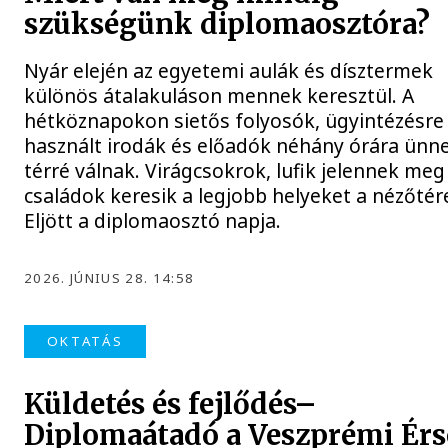
szükségünk diplomaosztóra?
Nyár elején az egyetemi aulák és dísztermek
különös átalakuláson mennek keresztül. A
hétköznapokon sietős folyosók, ügyintézésre
használt irodák és előadók néhány órára ünn
térré válnak. Virágcsokrok, lufik jelennek meg
családok keresik a legjobb helyeket a nézőtér
Eljött a diplomaosztó napja.
2026. JÚNIUS 28. 14:58
OKTATÁS
Küldetés és fejlődés–
Diplomaátadó a Veszprémi Érs