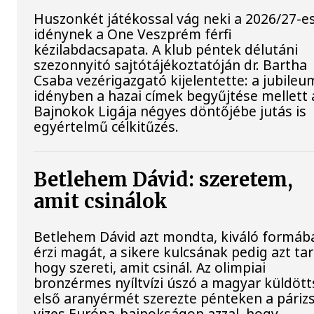
Huszonkét játékossal vág neki a 2026/27-e
idénynek a One Veszprém férfi
kézilabdacsapata. A klub péntek délutáni
szezonnyitó sajtótájékoztatóján dr. Bartha
Csaba vezérigazgató kijelentette: a jubileu
idényben a hazai címek begyűjtése mellett 
Bajnokok Ligája négyes döntőjébe jutás is
egyértelmű célkitűzés.
Betlehem Dávid: szeretem,
amit csinálok
Betlehem Dávid azt mondta, kiváló formáb
érzi magát, a sikere kulcsának pedig azt tar
hogy szereti, amit csinál. Az olimpiai
bronzérmes nyíltvízi úszó a magyar küldöt
első aranyérmét szerezte pénteken a párizs
vizes Európa-bajnokságon azzal, hogy