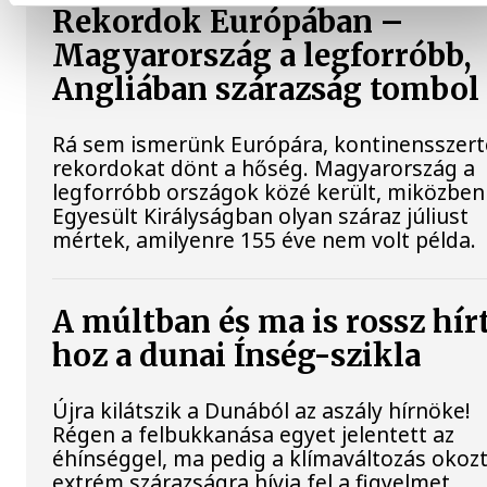
Rekordok Európában –
Magyarország a legforróbb,
Angliában szárazság tombol
Rá sem ismerünk Európára, kontinensszert
rekordokat dönt a hőség. Magyarország a
legforróbb országok közé került, miközben
Egyesült Királyságban olyan száraz júliust
mértek, amilyenre 155 éve nem volt példa.
A múltban és ma is rossz hír
hoz a dunai Ínség-szikla
Újra kilátszik a Dunából az aszály hírnöke!
Régen a felbukkanása egyet jelentett az
éhínséggel, ma pedig a klímaváltozás okoz
extrém szárazságra hívja fel a figyelmet.