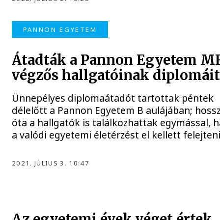
PANNON EGYETEM
Átadták a Pannon Egyetem 
végzős hallgatóinak diplomái
Ünnepélyes diplomaátadót tartottak péntek
délelőtt a Pannon Egyetem B aulájában; hossz
óta a hallgatók is találkozhattak egymással, 
a valódi egyetemi életérzést el kellett felejten
2021. JÚLIUS 3. 10:47
Az egyetemi évek véget értek, 