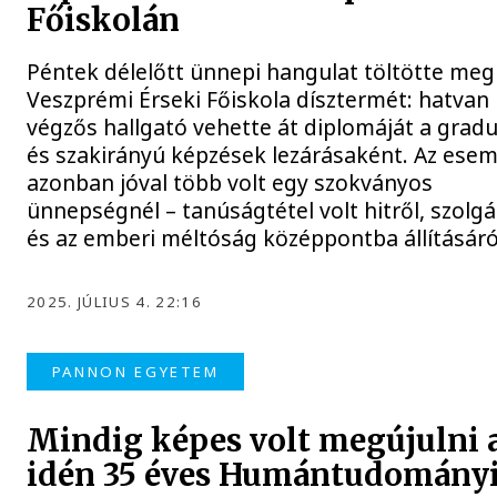
Főiskolán
Péntek délelőtt ünnepi hangulat töltötte meg
Veszprémi Érseki Főiskola dísztermét: hatvan
végzős hallgató vehette át diplomáját a gradu
és szakirányú képzések lezárásaként. Az ese
azonban jóval több volt egy szokványos
ünnepségnél – tanúságtétel volt hitről, szolgá
és az emberi méltóság középpontba állításáró
2025. JÚLIUS 4. 22:16
PANNON EGYETEM
Mindig képes volt megújulni 
idén 35 éves Humántudomány