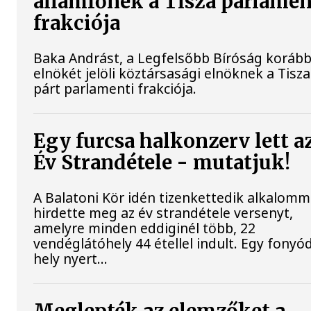
államfőnek a Tisza parlamen
frakciója
Baka Andrást, a Legfelsőbb Bíróság korább
elnökét jelöli köztársasági elnöknek a Tisza
párt parlamenti frakciója.
Egy furcsa halkonzerv lett a
Év Strandétele - mutatjuk!
A Balatoni Kör idén tizenkettedik alkalomm
hirdette meg az év strandétele versenyt,
amelyre minden eddiginél több, 22
vendéglátóhely 44 étellel indult. Egy fonyód
hely nyert...