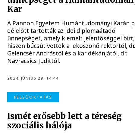
Kar
A Pannon Egyetem Humántudományi Karán p
délelőtt tartották az idei diplomaátadó
ünnepséget, amely kiemelt jelentőséggel bírt,
hiszen búcsút vettek a leköszönő rektortól, dr
Gelencsér Andrástól és a kar dékánjától, dr.
Navracsics Judittól.
2024. JÚNIUS 29. 14:44
FELSŐOKTATÁS
Ismét erősebb lett a téreség
szociális hálója