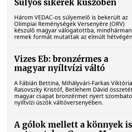
Súlyos sikerek küszöbén
Három VEDAC-os súlyemelő is bekerült az
Olimpiai Reménységek Versenyére (ORV)
készülő magyar válogatottba, mindhárman
remek formát mutattak az elmúlt hétvégén
Vizes Eb: bronzérmes a
magyar nyíltvízi váltó
A Fábián Bettina, Mihályvári-Farkas Viktória
Rasovszky Kristóf, Betlehem Dávid összeté
magyar csapat bronzérmet nyert szombato
nyíltvízi úszók váltóversenyében.
A gólok mellett a könnyek i