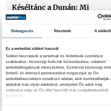
Késéltánc a Dunán: Mi
történik, ha leáll Paks?
Mártha Imre, az MVM Zrt. egykori
Beleegyezés
Részletek
A sütikrő
vezérigazgatója ATV-n Rónai Egonnak adot
interjújában vázolta fel a Paksi Atomerőmű
előtt álló példátlan technológiai kihívásokat
szakember, aki korábban éveken át felelt a
Ez a weboldal sütiket használ
hazai energetikai fejlesztésekért és a paksi
Sütiket használunk a tartalmak és hirdetések személyre
blokkok működéséért, arra figyelmeztet: a
szabásához, közösségi funkciók biztosításához, valamint
erőmű olyan üzemállapotban van, amelyre
weboldalforgalmunk elemzéséhez. Ezenkívül közösségi méd
eredetileg nem tervezték.
hirdető- és elemező partnereinkkel megosztjuk az Ön
weboldalhasználatra vonatkozó adatait, akik kombinálhatják
adatokat más olyan adatokkal, amelyeket Ön adott meg
A Tisza-frakció
számukra vagy az Ön által használt más szolgáltatásokból
kezdeményezte, hogy jövő
gyűjtöttek.
kedden legyen az