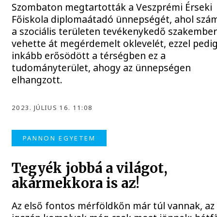
Szombaton megtartották a Veszprémi Érseki
Főiskola diplomaátadó ünnepségét, ahol szám
a szociális területen tevékenykedő szakembe
vehette át megérdemelt oklevelét, ezzel pedi
inkább erősödött a térségben ez a
tudományterület, ahogy az ünnepségen
elhangzott.
2023. JÚLIUS 16. 11:08
PANNON EGYETEM
Tegyék jobbá a világot,
akármekkora is az!
Az első fontos mérföldkőn már túl vannak, az