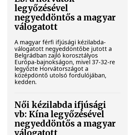
legyőzésével
negyeddöntős a magyar
válogatott
A magyar férfi ifjúsági kézilabda-
válogatott negyeddöntőbe jutott a
Belgrádban zajló korosztályos
Európa-bajnokságon, mivel 37-32-re
legyőzte Horvátországot a
középdöntő utolsó fordulójában,
kedden.
Női kézilabda ifjúsági
vb: Kína legyőzésével
negyeddöntős a magyar
válogatott