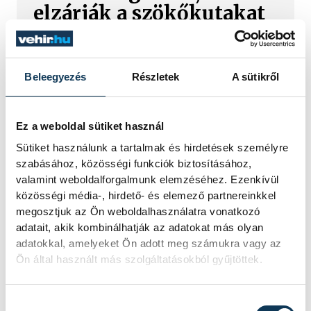
elzárják a szökőkutakat
A kormány energiatakarékossági
felhívásához csatlakozva Veszprém
városa és Veszprémi Főegyházmegye
Beleegyezés
Részletek
A sütikről
is lekapcsolta a veszprémi épületek
és nevezetességek díszkivilágítását.
Ez a weboldal sütiket használ
Sütiket használunk a tartalmak és hirdetések személyre
Mi történik a
szabásához, közösségi funkciók biztosításához,
balatonalmádi
valamint weboldalforgalmunk elemzéséhez. Ezenkívül
közösségi média-, hirdető- és elemező partnereinkkel
teniszpályák körül?
megosztjuk az Ön weboldalhasználatra vonatkozó
Bérleti vita, megszakadt
adatait, akik kombinálhatják az adatokat más olyan
egyeztetések és egy
adatokkal, amelyeket Ön adott meg számukra vagy az
Ön által használt más szolgáltatásokból gyűjtöttek.
tisztázatlan jogi eljárás
Évtizedes hagyomány, hat salakos
Hozzájárulás kiválasztása