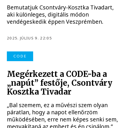
Bemutatjuk Csontváry-Kosztka Tivadart,
aki különleges, digitális módon
vendégeskedik éppen Veszprémben.
2025. JÚLIUS 9. 22:05
CODE
Megérkezett a CODE-ba a
„napút” festője, Csontváry
Kosztka Tivadar
„Bal szemem, ez a művészi szem olyan
páratlan, hogy a napot ellenőrzöm
működésében, erre nem képes senki sem,
megvakítaná az embert és én csinálom.”