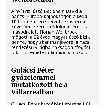
A nyíltvízi úszó Betlehem Dávid a
párizsi Európa-bajnokságon a keddi
10 kilométeren szerzett ezüstérmét
követően, szerdán 5 kilométeren is
második lett Florian Wellbrock
mögött; a 22 éves magyar úszó bízik
benne, hogy akár már jövőre, a hazai
rendezésű világbajnokságon "fogást
talál" a németek olimpiai bajnokán.
Gulácsi Péter
győzelemmel
mutatkozott be a
Villarrealban
Gulácsi Péter kezdőként szerepelt új