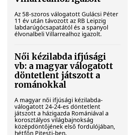
Az 58-szoros válogatott Gulácsi Péter
11 év után távozott az RB Leipzig
labdarúgócsapatától és a spanyol
élvonalbeli Villarrealhoz igazolt.
Női kézilabda ifjúsági
vb: a magyar válogatott
döntetlent játszott a
románokkal
A magyar női ifjúsági kézilabda-
válogatott 24-24-es döntetlent
játszott a házigazda Romániával a
korosztályos világbajnokság
középdöntőjének első fordulójában,
hétfőn Pitesti-ben.