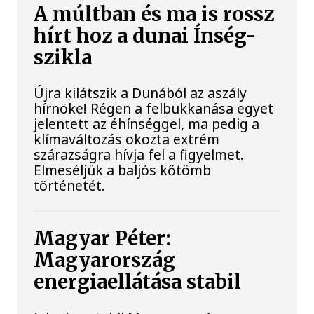
A múltban és ma is rossz
hírt hoz a dunai Ínség-
szikla
Újra kilátszik a Dunából az aszály
hírnöke! Régen a felbukkanása egyet
jelentett az éhínséggel, ma pedig a
klímaváltozás okozta extrém
szárazságra hívja fel a figyelmet.
Elmeséljük a baljós kőtömb
történetét.
Magyar Péter:
Magyarország
energiaellátása stabil