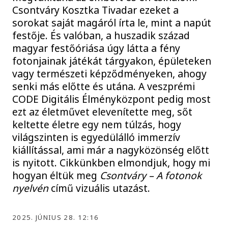
Csontváry Kosztka Tivadar ezeket a
sorokat saját magáról írta le, mint a napút
festője. És valóban, a huszadik század
magyar festőóriása úgy látta a fény
fotonjainak játékát tárgyakon, épületeken
vagy természeti képződményeken, ahogy
senki más előtte és utána. A veszprémi
CODE Digitális Élményközpont pedig most
ezt az életművet elevenítette meg, sőt
keltette életre egy nem túlzás, hogy
világszinten is egyedülálló immerzív
kiállítással, ami már a nagyközönség előtt
is nyitott. Cikkünkben elmondjuk, hogy mi
hogyan éltük meg
Csontváry – A fotonok
nyelvén
című vizuális utazást.
2025. JÚNIUS 28. 12:16