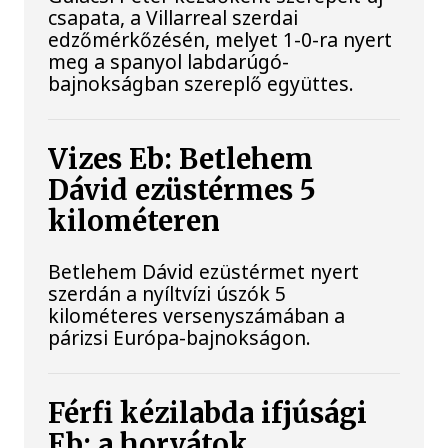
csapata, a Villarreal szerdai
edzőmérkőzésén, melyet 1-0-ra nyert
meg a spanyol labdarúgó-
bajnokságban szereplő együttes.
Vizes Eb: Betlehem
Dávid ezüstérmes 5
kilométeren
Betlehem Dávid ezüstérmet nyert
szerdán a nyíltvízi úszók 5
kilométeres versenyszámában a
párizsi Európa-bajnokságon.
Férfi kézilabda ifjúsági
Eb: a horvátok