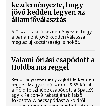
kezdeményezte, hogy
jövő kedden legyen az
államfőválasztás
A Tisza-frakció kezdeményezte, hogy
a parlament jövő kedden válassza
meg az új köztársasági elnököt.
Valami óriási csapódott a
Holdba ma reggel
Rendhagyó esemény zajlott le kedden
reggel. Magyar idő szerint 8:35 körül
a Hold felszínébe csapódott a SpaceX
egyik Falcon–9 rakétájának felső
fokozata. A becsapódást a Földről
szabad szemmel nem lehetett látni, a