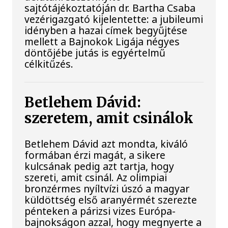
sajtótájékoztatóján dr. Bartha Csaba
vezérigazgató kijelentette: a jubileumi
idényben a hazai címek begyűjtése
mellett a Bajnokok Ligája négyes
döntőjébe jutás is egyértelmű
célkitűzés.
Betlehem Dávid:
szeretem, amit csinálok
Betlehem Dávid azt mondta, kiváló
formában érzi magát, a sikere
kulcsának pedig azt tartja, hogy
szereti, amit csinál. Az olimpiai
bronzérmes nyíltvízi úszó a magyar
küldöttség első aranyérmét szerezte
pénteken a párizsi vizes Európa-
bajnokságon azzal, hogy megnyerte a