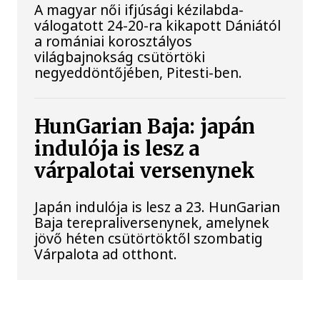
A magyar női ifjúsági kézilabda-
válogatott 24-20-ra kikapott Dániától
a romániai korosztályos
világbajnokság csütörtöki
negyeddöntőjében, Pitesti-ben.
HunGarian Baja: japán
indulója is lesz a
várpalotai versenynek
Japán indulója is lesz a 23. HunGarian
Baja terepraliversenynek, amelynek
jövő héten csütörtöktől szombatig
Várpalota ad otthont.