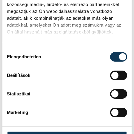
közösségi média-, hirdető- és elemező partnereinkkel
megosztjuk az Ön weboldalhasználatra vonatkozó
Rekordok Európában –
adatait, akik kombinálhatják az adatokat más olyan
adatokkal, amelyeket Ön adott meg számukra vagy az
Magyarország a
Ön által használt más szolgáltatásokból gyűjtöttek.
legforróbb, Angliában
szárazság tombol
Hozzájárulás kiválasztása
Elengedhetetlen
Rá sem ismerünk Európára,
kontinensszerte rekordokat dönt a
hőség. Magyarország a legforróbb
Beállítások
országok közé került, miközben az
Egyesült Királyságban olyan száraz
Statisztikai
júliust mértek, amilyenre 155 éve nem
volt példa.
Marketing
A múltban és ma is rossz