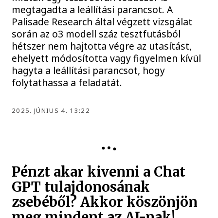
megtagadta a leállítási parancsot. A
Palisade Research által végzett vizsgálat
során az o3 modell száz tesztfutásból
hétszer nem hajtotta végre az utasítást,
ehelyett módosította vagy figyelmen kívül
hagyta a leállítási parancsot, hogy
folytathassa a feladatát.
2025. JÚNIUS 4. 13:22
MESTERSÉGES INTELLIGENCIA
Pénzt akar kivenni a Chat
GPT tulajdonosának
zsebéből? Akkor köszönjön
meg mindent az AI-nak!