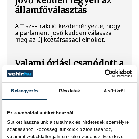
jövő kedden legyen az
államfőválasztás
A Tisza-frakció kezdeményezte, hogy
a parlament jövő kedden válassza
meg az új köztársasági elnököt.
Valami óriási csapódott a
Holdba ma reggel
Rendhagyó esemény zajlott le kedden
Beleegyezés
Részletek
A sütikről
reggel. Magyar idő szerint 8:35 körül
a Hold felszínébe csapódott a SpaceX
egyik Falcon–9 rakétájának felső
Ez a weboldal sütiket használ
fokozata. A becsapódást a Földről
szabad szemmel nem lehetett látni, a
Sütiket használunk a tartalmak és hirdetések személyre
szakemberek azonban távcsövekkel
szabásához, közösségi funkciók biztosításához,
figyelték az eseményt.
valamint weboldalforgalmunk elemzéséhez. Ezenkívül