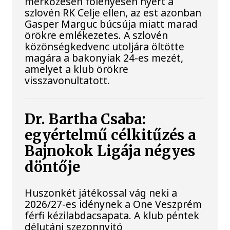
mérkőzésén fölényesen nyert a
szlovén RK Celje ellen, az est azonban
Gasper Marguc búcsúja miatt marad
örökre emlékezetes. A szlovén
közönségkedvenc utoljára öltötte
magára a bakonyiak 24-es mezét,
amelyet a klub örökre
visszavonultatott.
Dr. Bartha Csaba:
egyértelmű célkitűzés a
Bajnokok Ligája négyes
döntője
Huszonkét játékossal vág neki a
2026/27-es idénynek a One Veszprém
férfi kézilabdacsapata. A klub péntek
délutáni szezonnyitó