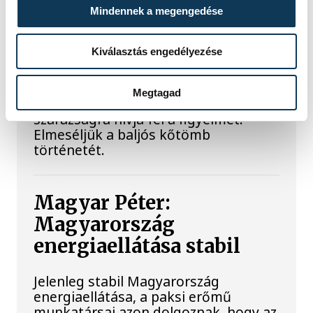
hírt hoz a dunai Ínség-
Mindennek a megengedése
szikla
Kiválasztás engedélyezése
Újra kilátszik a Dunából az aszály
hírnöke! Régen a felbukkanása egyet
jelentett az éhínséggel, ma pedig a
Megtagad
klímaváltozás okozta extrém
szárazságra hívja fel a figyelmet.
Elmeséljük a baljós kőtömb
történetét.
Magyar Péter:
Magyarország
energiaellátása stabil
Jelenleg stabil Magyarország
energiaellátása, a paksi erőmű
munkatársai azon dolgoznak, hogy az