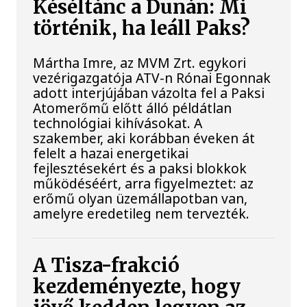
Késéltánc a Dunán: Mi
történik, ha leáll Paks?
Mártha Imre, az MVM Zrt. egykori
vezérigazgatója ATV-n Rónai Egonnak
adott interjújában vázolta fel a Paksi
Atomerőmű előtt álló példátlan
technológiai kihívásokat. A
szakember, aki korábban éveken át
felelt a hazai energetikai
fejlesztésekért és a paksi blokkok
működéséért, arra figyelmeztet: az
erőmű olyan üzemállapotban van,
amelyre eredetileg nem tervezték.
A Tisza-frakció
kezdeményezte, hogy