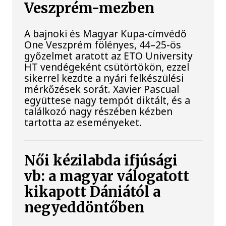
Veszprém-mezben
A bajnoki és Magyar Kupa-címvédő
One Veszprém fölényes, 44–25-ös
győzelmet aratott az ETO University
HT vendégeként csütörtökön, ezzel
sikerrel kezdte a nyári felkészülési
mérkőzések sorát. Xavier Pascual
együttese nagy tempót diktált, és a
találkozó nagy részében kézben
tartotta az eseményeket.
Női kézilabda ifjúsági
vb: a magyar válogatott
kikapott Dániától a
negyeddöntőben