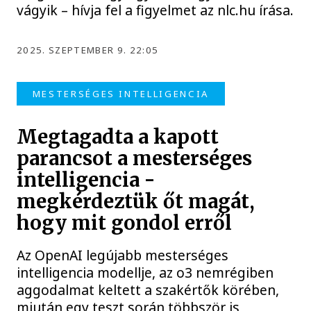
vágyik – hívja fel a figyelmet az nlc.hu írása.
2025. SZEPTEMBER 9. 22:05
MESTERSÉGES INTELLIGENCIA
Megtagadta a kapott
parancsot a mesterséges
intelligencia -
megkérdeztük őt magát,
hogy mit gondol erről
Az OpenAI legújabb mesterséges
intelligencia modellje, az o3 nemrégiben
aggodalmat keltett a szakértők körében,
miután egy teszt során többször is