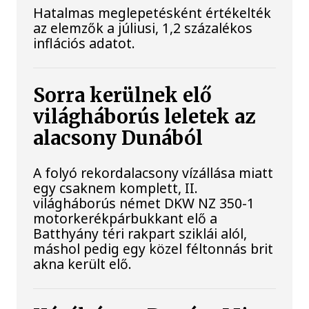
Hatalmas meglepetésként értékelték
az elemzők a júliusi, 1,2 százalékos
inflációs adatot.
Sorra kerülnek elő
világháborús leletek az
alacsony Dunából
A folyó rekordalacsony vízállása miatt
egy csaknem komplett, II.
világháborús német DKW NZ 350-1
motorkerékpárbukkant elő a
Batthyány téri rakpart sziklái alól,
máshol pedig egy közel féltonnás brit
akna került elő.