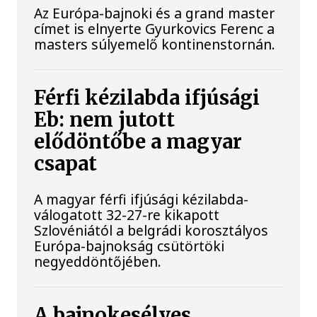
Az Európa-bajnoki és a grand master
címet is elnyerte Gyurkovics Ferenc a
masters súlyemelő kontinenstornán.
Férfi kézilabda ifjúsági
Eb: nem jutott
elődöntőbe a magyar
csapat
A magyar férfi ifjúsági kézilabda-
válogatott 32-27-re kikapott
Szlovéniától a belgrádi korosztályos
Európa-bajnokság csütörtöki
negyeddöntőjében.
A bajnokesélyes