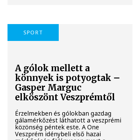
SPORT
A gólok mellett a
könnyek is potyogtak –
Gasper Marguc
elköszönt Veszprémtől
Érzelmekben és gólokban gazdag
gálamérkőzést láthatott a veszprémi
közönség péntek este. A One
Veszprém idénybeli első hazai