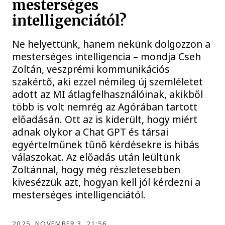
mesterséges
intelligenciától?
Ne helyettünk, hanem nekünk dolgozzon a
mesterséges intelligencia – mondja Cseh
Zoltán, veszprémi kommunikációs
szakértő, aki ezzel némileg új szemléletet
adott az MI átlagfelhasználóinak, akikből
több is volt nemrég az Agórában tartott
előadásán. Ott az is kiderült, hogy miért
adnak olykor a Chat GPT és társai
egyértelműnek tűnő kérdésekre is hibás
válaszokat. Az előadás után leültünk
Zoltánnal, hogy még részletesebben
kivesézzük azt, hogyan kell jól kérdezni a
mesterséges intelligenciától.
2025. NOVEMBER 3. 21:56