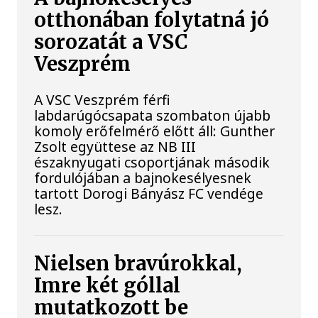
otthonában folytatná jó
sorozatát a VSC
Veszprém
A VSC Veszprém férfi
labdarúgócsapata szombaton újabb
komoly erőfelmérő előtt áll: Gunther
Zsolt együttese az NB III
északnyugati csoportjának második
fordulójában a bajnokesélyesnek
tartott Dorogi Bányász FC vendége
lesz.
Nielsen bravúrokkal,
Imre két góllal
mutatkozott be