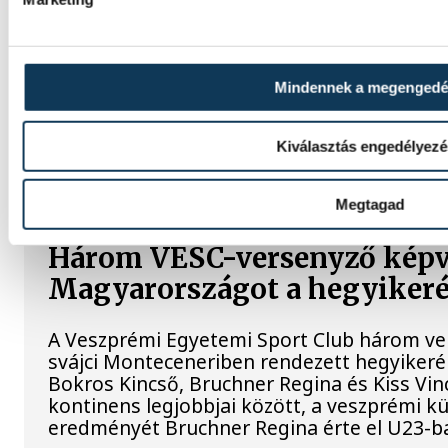
Kínát a középdöntő utolsó fordulójában, ke
Vizes Eb: Betlehem Dávid ez
Mindennek a megengedé
kilométeren
Kiválasztás engedélyez
Betlehem Dávid ezüstérmet nyert kedden a n
kilométeres olimpiai versenyszámában a pá
Megtagad
Három VESC-versenyző képv
Magyarországot a hegyiker
A Veszprémi Egyetemi Sport Club három vers
svájci Monteceneriben rendezett hegyiker
Bokros Kincső, Bruchner Regina és Kiss Vinc
kontinens legjobbjai között, a veszprémi k
eredményét Bruchner Regina érte el U23-b