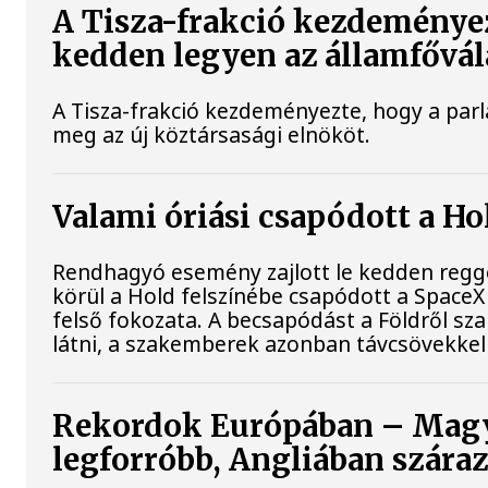
A Tisza-frakció kezdeményez
kedden legyen az államfővál
A Tisza-frakció kezdeményezte, hogy a par
meg az új köztársasági elnököt.
Valami óriási csapódott a H
Rendhagyó esemény zajlott le kedden regge
körül a Hold felszínébe csapódott a SpaceX
felső fokozata. A becsapódást a Földről s
látni, a szakemberek azonban távcsövekkel 
Rekordok Európában – Magy
legforróbb, Angliában szára