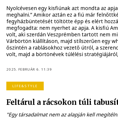
Nyolcévesen egy kisfiúnak azt mondta az apja,
meghalni.” Amikor aztán ez a fiú már felnőttk
fegyházbüntetését töltötte épp és elért hozzá 
megfogadta: nem nyerhet az apja. A kisfiú Ambr
volt, aki szerdán Veszprémben tartott nem m
Várbörtön kiállításon, majd stílszerűen egy w
őszintén a rablásokhoz vezető útról, a szeren
volt, majd a börtönévek túlélési stratégiájáról
2025. FEBRUÁR 6. 11:39
LIFE&STYLE
Feltárul a rácsokon túli tabusí
"Egy társadalmat nem az alapján kell megítéln