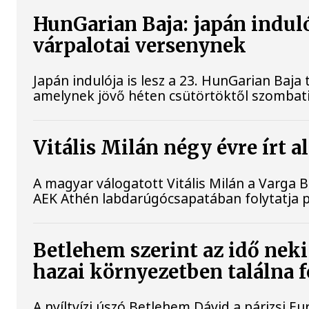
HunGarian Baja: japán indulój
várpalotai versenynek
Japán indulója is lesz a 23. HunGarian Baja
amelynek jövő héten csütörtöktől szombati
Vitális Milán négy évre írt 
A magyar válogatott Vitális Milán a Varga B
AEK Athén labdarúgócsapatában folytatja p
Betlehem szerint az idő neki
hazai környezetben találna 
A nyíltvízi úszó Betlehem Dávid a párizsi 