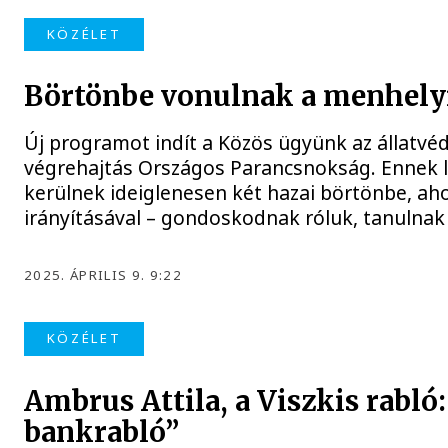
KÖZÉLET
Börtönbe vonulnak a menhely
Új programot indít a Közös ügyünk az állatvé
végrehajtás Országos Parancsnokság. Ennek 
kerülnek ideiglenesen két hazai börtönbe, aho
irányításával – gondoskodnak róluk, tanulnak 
2025. ÁPRILIS 9. 9:22
KÖZÉLET
Ambrus Attila, a Viszkis rabló
bankrabló”