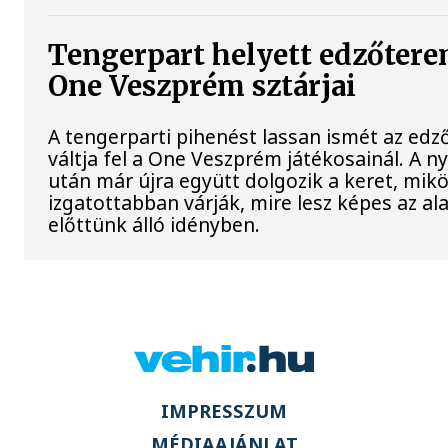
Tengerpart helyett edzőterem
One Veszprém sztárjai
A tengerparti pihenést lassan ismét az edz
váltja fel a One Veszprém játékosainál. A n
után már újra együtt dolgozik a keret, mik
izgatottabban várják, mire lesz képes az al
előttünk álló idényben.
IMPRESSZUM
MÉDIAAJÁNLAT