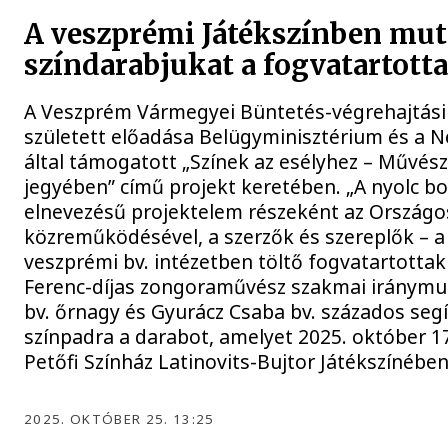
A veszprémi Játékszínben mut
színdarabjukat a fogvatartott
A Veszprém Vármegyei Büntetés-végrehajtási 
született előadása Belügyminisztérium és a 
által támogatott „Színek az esélyhez – Művés
jegyében” című projekt keretében. „A nyolc bo
elnevezésű projektelem részeként az Ország
közreműködésével, a szerzők és szereplők – 
veszprémi bv. intézetben töltő fogvatartottak
Ferenc-díjas zongoraművész szakmai iránymu
bv. őrnagy és Gyurácz Csaba bv. százados seg
színpadra a darabot, amelyet 2025. október 
Petőfi Színház Latinovits-Bujtor Játékszínében
2025. OKTÓBER 25. 13:25