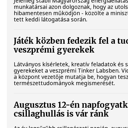
Jelenleg stabil Magyarország energiaellátá
munkatársai azon dolgoznak, hogy az utol
hibamentesen működjön - közölte a minisz
tett keddi látogatása során.
Játék közben fedezik fel a t
veszprémi gyerekek
Látványos kísérletek, kreatív feladatok és 
gyerekeket a veszprémi Tinker Labsben. Vi
a központ vezetője mutatja be, hogyan tesz
természettudományok megismerését.
Augusztus 12-én napfogyatk
csillaghullás is vár ránk