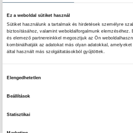
kilométeres versenyszámában a párizsi Eu
Ez a weboldal sütiket használ
Sütiket használunk a tartalmak és hirdetések személyre sz
Férfi kézilabda ifjúsági Eb: 
biztosításához, valamint weboldalforgalmunk elemzéséhez. E
legyőzésével negyeddöntős 
és elemező partnereinkkel megosztjuk az Ön weboldalhasznál
válogatott
kombinálhatják az adatokat más olyan adatokkal, amelyeke
által használt más szolgáltatásokból gyűjtöttek.
A magyar férfi ifjúsági kézilabda-válogato
Belgrádban zajló korosztályos Európa-bajn
Hozzájárulás kiválasztása
legyőzte Horvátországot a középdöntő uto
Elengedhetetlen
Női kézilabda ifjúsági vb: K
Beállítások
negyeddöntős a magyar válo
Statisztikai
A magyar női ifjúsági kézilabda-válogatott
romániai korosztályos világbajnokságon, m
Marketing