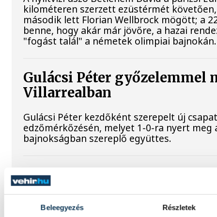
kilométeren szerzett ezüstérmét követően,
második lett Florian Wellbrock mögött; a 2
benne, hogy akár már jövőre, a hazai rend
"fogást talál" a németek olimpiai bajnokán.
Gulácsi Péter győzelemmel 
Villarrealban
Gulácsi Péter kezdőként szerepelt új csapata
edzőmérkőzésén, melyet 1-0-ra nyert meg 
bajnokságban szereplő együttes.
Vizes Eb: Betlehem Dávid ez
kilométeren
Beleegyezés
Részletek
Betlehem Dávid ezüstérmet nyert szerdán a 