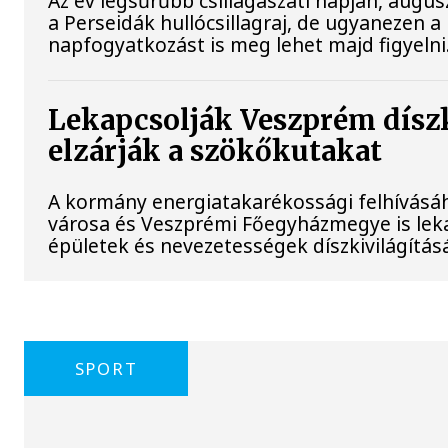
Az év legsűrűbb csillagászati napján, augus
a Perseidák hullócsillagraj, de ugyanezen 
napfogyatkozást is meg lehet majd figyelni
Lekapcsolják Veszprém díszk
elzárják a szökőkutakat
A kormány energiatakarékossági felhívásá
városa és Veszprémi Főegyházmegye is lek
épületek és nevezetességek díszkivilágításá
SPORT