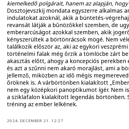
kiemelkedő polgárait, hanem az alapján, hogy
Dosztojevszkij mondata egyszerre alkalmas ar
indulatokat azoknál, akik a büntetés-végreha
revansát látják a bűnözőkkel szemben, de ugy
emberarcúságot azokkal szemben, akik jogerős
kényszerültek a börtönrácsok mögé. Nem vélet
találkozik először az, aki az egykori veszprém
történelmi falak még őrzik a tömlöcbe zárt be
akasztás előtt, ahogy a koncepciós perekben elí
és azt a szűnni nem akaró morajlást, ami a b
jellemző, miközben az idő mégis megmereved
őröknek is. A várbörtönben kialakított „Ember 
nem egy középkori panoptikumot ígér. Nem is
a sziklafalon kialakított legendás börtönben.
tréning az ember lelkének.
2024. DECEMBER 21. 12:27