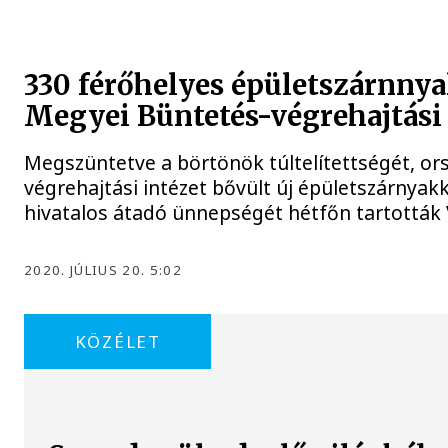
330 férőhelyes épületszárnnya
Megyei Büntetés-végrehajtási 
Megszüntetve a börtönök túltelítettségét, ors
végrehajtási intézet bővült új épületszárnyak
hivatalos átadó ünnepségét hétfőn tartottá
2020. JÚLIUS 20. 5:02
KÖZÉLET