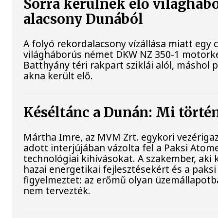
Sorra kerülnek elő világhábo
alacsony Dunából
A folyó rekordalacsony vízállása miatt egy 
világháborús német DKW NZ 350-1 motorke
Batthyány téri rakpart sziklái alól, máshol 
akna került elő.
Késéltánc a Dunán: Mi történ
Mártha Imre, az MVM Zrt. egykori vezériga
adott interjújában vázolta fel a Paksi Atom
technológiai kihívásokat. A szakember, aki 
hazai energetikai fejlesztésekért és a pak
figyelmeztet: az erőmű olyan üzemállapotb
nem tervezték.