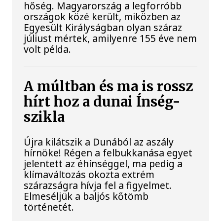
hőség. Magyarország a legforróbb
országok közé került, miközben az
Egyesült Királyságban olyan száraz
júliust mértek, amilyenre 155 éve nem
volt példa.
A múltban és ma is rossz
hírt hoz a dunai Ínség-
szikla
Újra kilátszik a Dunából az aszály
hírnöke! Régen a felbukkanása egyet
jelentett az éhínséggel, ma pedig a
klímaváltozás okozta extrém
szárazságra hívja fel a figyelmet.
Elmeséljük a baljós kőtömb
történetét.