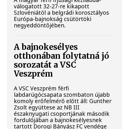
válogatott 32-27-re kikapott
Szlovéniától a belgrádi korosztályos
Európa-bajnokság csütörtöki
negyeddöntőjében.
A bajnokesélyes
otthonában folytatná jó
sorozatát a VSC
Veszprém
A VSC Veszprém férfi
labdarúgócsapata szombaton újabb
komoly erőfelmérő előtt áll: Gunther
Zsolt együttese az NB III
északnyugati csoportjának második
fordulójában a bajnokesélyesnek
tartott Dorogi Bányász FC vendége