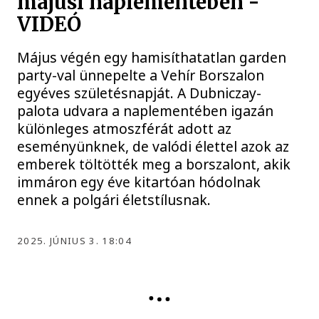
májusi naplementében -
VIDEÓ
Május végén egy hamisíthatatlan garden
party-val ünnepelte a Vehír Borszalon
egyéves születésnapját. A Dubniczay-
palota udvara a naplementében igazán
különleges atmoszférát adott az
eseményünknek, de valódi élettel azok az
emberek töltötték meg a borszalont, akik
immáron egy éve kitartóan hódolnak
ennek a polgári életstílusnak.
2025. JÚNIUS 3. 18:04
VEHÍR BORSZALON