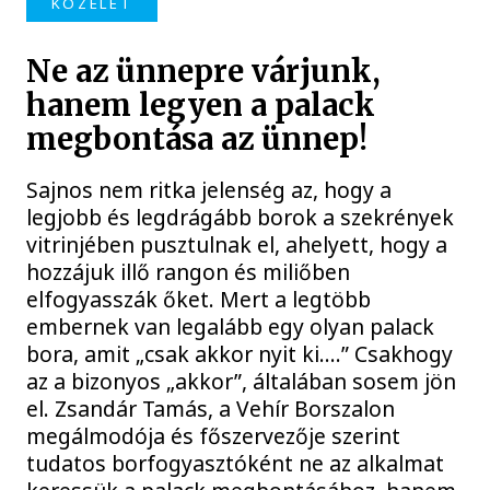
KÖZÉLET
Ne az ünnepre várjunk,
hanem legyen a palack
megbontása az ünnep!
Sajnos nem ritka jelenség az, hogy a
legjobb és legdrágább borok a szekrények
vitrinjében pusztulnak el, ahelyett, hogy a
hozzájuk illő rangon és miliőben
elfogyasszák őket. Mert a legtöbb
embernek van legalább egy olyan palack
bora, amit „csak akkor nyit ki….” Csakhogy
az a bizonyos „akkor”, általában sosem jön
el. Zsandár Tamás, a Vehír Borszalon
megálmodója és főszervezője szerint
tudatos borfogyasztóként ne az alkalmat