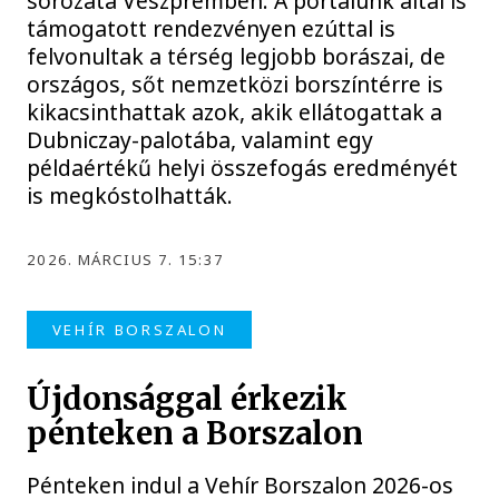
sorozata Veszprémben. A portálunk által is
támogatott rendezvényen ezúttal is
felvonultak a térség legjobb borászai, de
országos, sőt nemzetközi borszíntérre is
kikacsinthattak azok, akik ellátogattak a
Dubniczay-palotába, valamint egy
példaértékű helyi összefogás eredményét
is megkóstolhatták.
2026. MÁRCIUS 7. 15:37
VEHÍR BORSZALON
Újdonsággal érkezik
pénteken a Borszalon
Pénteken indul a Vehír Borszalon 2026-os