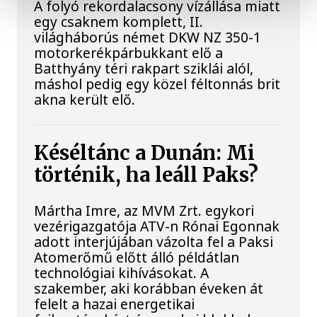
A folyó rekordalacsony vízállása miatt
egy csaknem komplett, II.
világháborús német DKW NZ 350-1
motorkerékpárbukkant elő a
Batthyány téri rakpart sziklái alól,
máshol pedig egy közel féltonnás brit
akna került elő.
Késéltánc a Dunán: Mi
történik, ha leáll Paks?
Mártha Imre, az MVM Zrt. egykori
vezérigazgatója ATV-n Rónai Egonnak
adott interjújában vázolta fel a Paksi
Atomerőmű előtt álló példátlan
technológiai kihívásokat. A
szakember, aki korábban éveken át
felelt a hazai energetikai