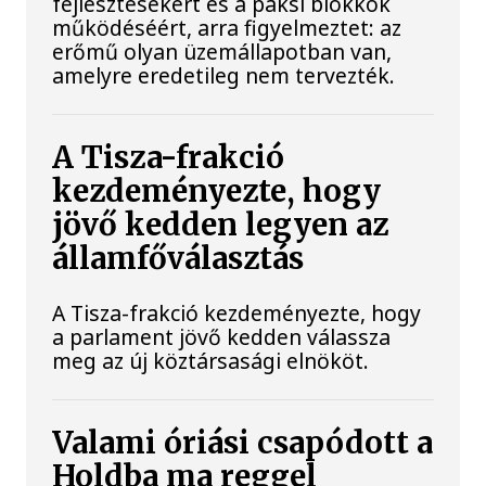
fejlesztésekért és a paksi blokkok
működéséért, arra figyelmeztet: az
erőmű olyan üzemállapotban van,
amelyre eredetileg nem tervezték.
A Tisza-frakció
kezdeményezte, hogy
jövő kedden legyen az
államfőválasztás
A Tisza-frakció kezdeményezte, hogy
a parlament jövő kedden válassza
meg az új köztársasági elnököt.
Valami óriási csapódott a
Holdba ma reggel