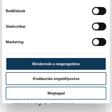
2025. MÁJUS 23. 11:27
Beállítások
Statisztikai
1
2
Marketing
KÖZÉLET
Mindennek a megengedése
Kiválasztás engedélyezése
Sorra kerülnek elő
világháborús leletek az
Megtagad
alacsony Dunából