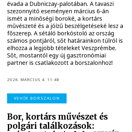
évada a Dubniczay-palotában. A tavaszi
szezonnyitó eseményen március 6-án
ismét a minőségi boroké, a kortárs
művészeté és a jóízű beszélgetéseké lesz a
főszerep. A sétáló borkóstoló az ország
számos pontjáról, sőt határainkon túlról is
elhozza a legjobb tételeket Veszprémbe.
Sőt, mostantól egy új gasztronómiai
partner is csatlakozott a borszalonhoz!
2026. MÁRCIUS 4. 11:48
VEHÍR BORSZALON
Bor, kortárs művészet és
polgári találkozások: