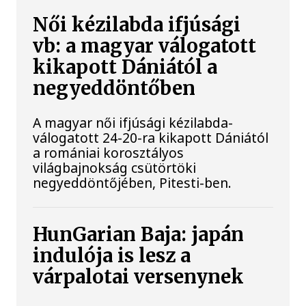
Női kézilabda ifjúsági
vb: a magyar válogatott
kikapott Dániától a
negyeddöntőben
A magyar női ifjúsági kézilabda-
válogatott 24-20-ra kikapott Dániától
a romániai korosztályos
világbajnokság csütörtöki
negyeddöntőjében, Pitesti-ben.
HunGarian Baja: japán
indulója is lesz a
várpalotai versenynek