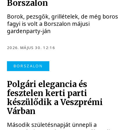
Borszalon
Borok, pezsgők, grillételek, de még boros
fagyi is volt a Borszalon májusi
gardenparty-ján
2026. MÁJUS 30. 12:16
BORSZALON
Polgári elegancia és
fesztelen kerti parti
készülődik a Veszprémi
Várban
Második születésnapját ünnepli a