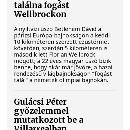
találna fogást
Wellbrockon
A nyíltvízi úszó Betlehem Dávid a
párizsi Európa-bajnokságon a keddi
10 kilométeren szerzett ezüstérmét
követően, szerdán 5 kilométeren is
második lett Florian Wellbrock
mögött; a 22 éves magyar úszó bízik
benne, hogy akár már jövőre, a hazai
rendezésű világbajnokságon "fogást
talál" a németek olimpiai bajnokán.
Gulácsi Péter
győzelemmel
mutatkozott be a
Villarrealban