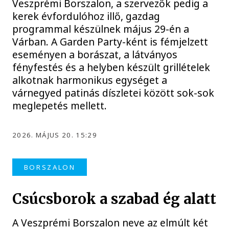
Veszprémi Borszalon, a szervezők pedig a
kerek évfordulóhoz illő, gazdag
programmal készülnek május 29-én a
Várban. A Garden Party-ként is fémjelzett
eseményen a borászat, a látványos
fényfestés és a helyben készült grillételek
alkotnak harmonikus egységet a
várnegyed patinás díszletei között sok-sok
meglepetés mellett.
2026. MÁJUS 20. 15:29
BORSZALON
Csúcsborok a szabad ég alatt
A Veszprémi Borszalon neve az elmúlt két