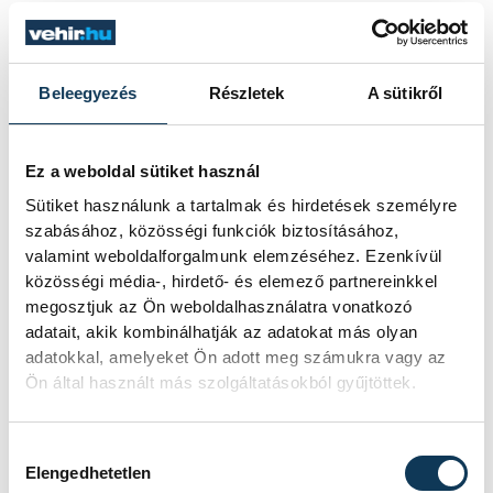
A kóstolásoknál már csak a
beszélgetések lesznek
Beleegyezés
Részletek
A sütikről
fontosabbak a közelgő Vehír
Borszalonon
Ez a weboldal sütiket használ
Sütiket használunk a tartalmak és hirdetések személyre
Miről érdemes beszélgetni egy kellemes
szabásához, közösségi funkciók biztosításához,
borozás közben? Valójában bármiről,
valamint weboldalforgalmunk elemzéséhez. Ezenkívül
hiszen pont az a lényege az ilyen kulturált
közösségi média-, hirdető- és elemező partnereinkkel
összejöveteleknek, hogy oldott
megosztjuk az Ön weboldalhasználatra vonatkozó
hangulatban bármiről, bárkivel lehessen
adatait, akik kombinálhatják az adatokat más olyan
eszmét cserélni. A közelgő Vehír Borszalon
adatokkal, amelyeket Ön adott meg számukra vagy az
apropójából viszont adunk egy javaslatot,
Ön által használt más szolgáltatásokból gyűjtöttek.
és persze egy rövid útbaigazítást is, hogy
kikkel lehet majd találkozni május 30-án a
Hozzájárulás kiválasztása
Dubniczay-palota kertjében.
Elengedhetetlen