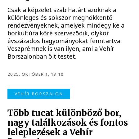
Csak a képzelet szab határt azoknak a
különleges és sokszor meghökkentő
rendezvényeknek, amelyek mindegyike a
borkultúra köré szerveződik, olykor
évszázados hagyományokat fenntartva.
Veszprémnek is van ilyen, ami a Vehír
Borszalonban ölt testet.
2025. OKTÓBER 1. 13:10
VEHÍR BORSZALON
Több tucat különböző bor,
nagy találkozások és fontos
leleplezések a Vehír