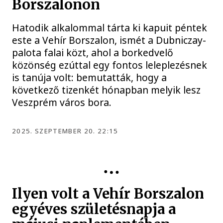
Borszalonon
Hatodik alkalommal tárta ki kapuit péntek
este a Vehír Borszalon, ismét a Dubniczay-
palota falai közt, ahol a borkedvelő
közönség ezúttal egy fontos leleplezésnek
is tanúja volt: bemutatták, hogy a
következő tizenkét hónapban melyik lesz
Veszprém város bora.
2025. SZEPTEMBER 20. 22:15
KULTÚRA
Ilyen volt a Vehír Borszalon
egyéves születésnapja a