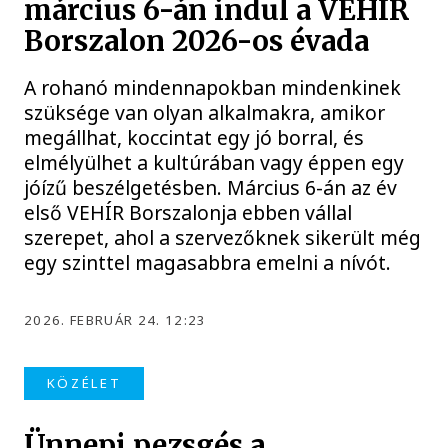
március 6-án indul a VEHÍR
Borszalon 2026-os évada
A rohanó mindennapokban mindenkinek
szüksége van olyan alkalmakra, amikor
megállhat, koccintat egy jó borral, és
elmélyülhet a kultúrában vagy éppen egy
jóízű beszélgetésben. Március 6-án az év
első VEHÍR Borszalonja ebben vállal
szerepet, ahol a szervezőknek sikerült még
egy szinttel magasabbra emelni a nívót.
2026. FEBRUÁR 24. 12:23
KÖZÉLET
Ünnepi pezsgés a