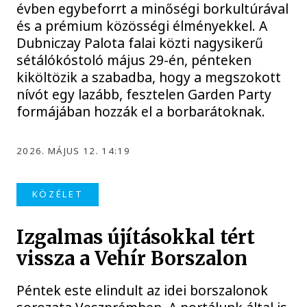
évben egybeforrt a minőségi borkultúrával
és a prémium közösségi élményekkel. A
Dubniczay Palota falai közti nagysikerű
sétálókóstoló május 29-én, pénteken
kiköltözik a szabadba, hogy a megszokott
nívót egy lazább, fesztelen Garden Party
formájában hozzák el a borbarátoknak.
2026. MÁJUS 12. 14:19
KÖZÉLET
Izgalmas újításokkal tért
vissza a Vehír Borszalon
Péntek este elindult az idei borszalonok