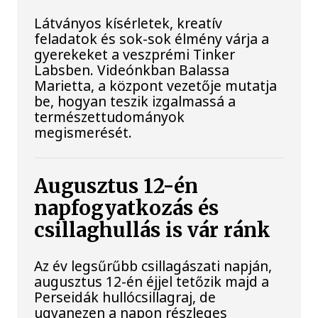
Látványos kísérletek, kreatív
feladatok és sok-sok élmény várja a
gyerekeket a veszprémi Tinker
Labsben. Videónkban Balassa
Marietta, a központ vezetője mutatja
be, hogyan teszik izgalmassá a
természettudományok
megismerését.
Augusztus 12-én
napfogyatkozás és
csillaghullás is vár ránk
Az év legsűrűbb csillagászati napján,
augusztus 12-én éjjel tetőzik majd a
Perseidák hullócsillagraj, de
ugyanezen a napon részleges