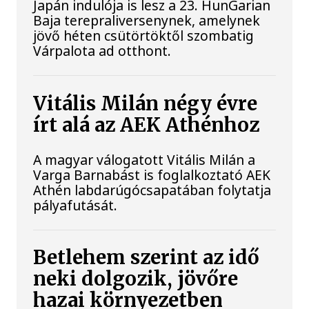
Japán indulója is lesz a 23. HunGarian
Baja terepraliversenynek, amelynek
jövő héten csütörtöktől szombatig
Várpalota ad otthont.
Vitális Milán négy évre
írt alá az AEK Athénhoz
A magyar válogatott Vitális Milán a
Varga Barnabást is foglalkoztató AEK
Athén labdarúgócsapatában folytatja
pályafutását.
Betlehem szerint az idő
neki dolgozik, jövőre
hazai környezetben