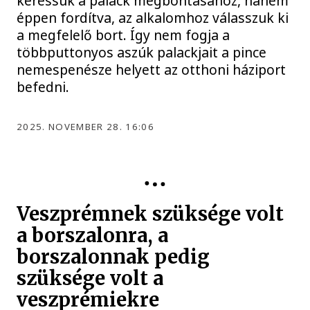
keressük a palack megbontásához, hanem
éppen fordítva, az alkalomhoz válasszuk ki
a megfelelő bort. Így nem fogja a
többputtonyos aszúk palackjait a pince
nemespenésze helyett az otthoni háziport
befedni.
2025. NOVEMBER 28. 16:06
KULTÚRA
Veszprémnek szüksége volt
a borszalonra, a
borszalonnak pedig
szüksége volt a
veszprémiekre