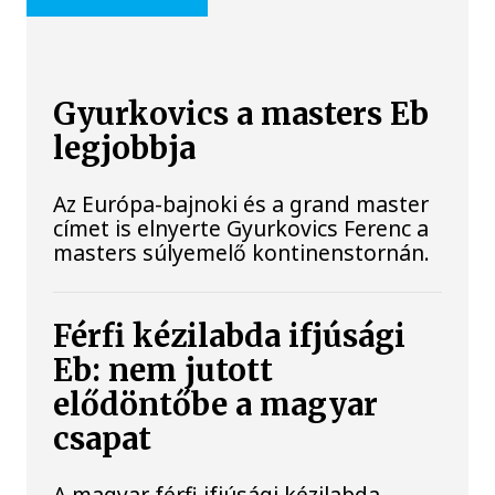
Gyurkovics a masters Eb
legjobbja
Az Európa-bajnoki és a grand master
címet is elnyerte Gyurkovics Ferenc a
masters súlyemelő kontinenstornán.
Férfi kézilabda ifjúsági
Eb: nem jutott
elődöntőbe a magyar
csapat
A magyar férfi ifjúsági kézilabda-