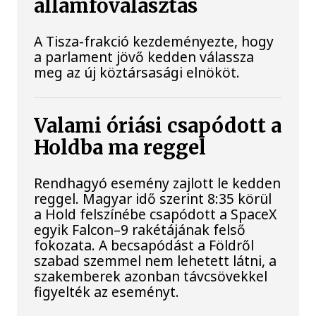
államfőválasztás
A Tisza-frakció kezdeményezte, hogy
a parlament jövő kedden válassza
meg az új köztársasági elnököt.
Valami óriási csapódott a
Holdba ma reggel
Rendhagyó esemény zajlott le kedden
reggel. Magyar idő szerint 8:35 körül
a Hold felszínébe csapódott a SpaceX
egyik Falcon–9 rakétájának felső
fokozata. A becsapódást a Földről
szabad szemmel nem lehetett látni, a
szakemberek azonban távcsövekkel
figyelték az eseményt.