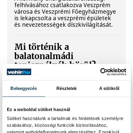
felhívásához csatlakozva Veszprém
városa és Veszprémi Főegyházmegye
is lekapcsolta a veszprémi épületek
és nevezetességek díszkivilágítását.
Mi történik a
balatonalmádi
teniszpályák körül?
Bérleti vita, megszakadt
egyeztetések és egy
Beleegyezés
Részletek
A sütikről
tisztázatlan jogi eljárás
Évtizedes hagyomány, hat salakos
Ez a weboldal sütiket használ
pálya, utánpótlás-nevelés és egy
Sütiket használunk a tartalmak és hirdetések személyre
hosszú távra megkötött bérleti
szabásához, közösségi funkciók biztosításához,
szerződés áll az egyik oldalon. A
valamint weboldalforgalmunk elemzéséhez. Ezenkívül