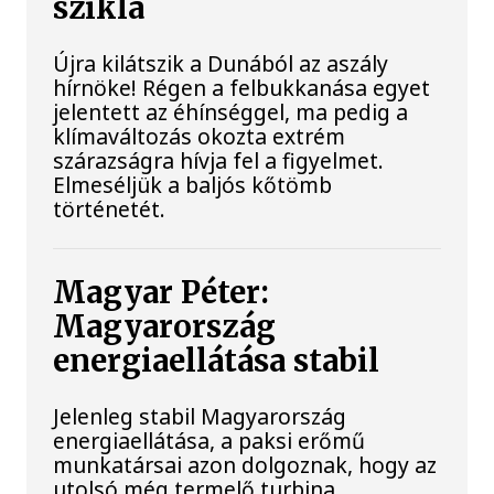
szikla
Újra kilátszik a Dunából az aszály
hírnöke! Régen a felbukkanása egyet
jelentett az éhínséggel, ma pedig a
klímaváltozás okozta extrém
szárazságra hívja fel a figyelmet.
Elmeséljük a baljós kőtömb
történetét.
Magyar Péter:
Magyarország
energiaellátása stabil
Jelenleg stabil Magyarország
energiaellátása, a paksi erőmű
munkatársai azon dolgoznak, hogy az
utolsó még termelő turbina