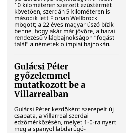
10 kilométeren szerzett ezüstérmét
követően, szerdán 5 kilométeren is
második lett Florian Wellbrock
mögött; a 22 éves magyar úszó bízik
benne, hogy akár már jövőre, a hazai
rendezésű világbajnokságon "fogást
talál" a németek olimpiai bajnokán.
Gulácsi Péter
győzelemmel
mutatkozott be a
Villarrealban
Gulácsi Péter kezdőként szerepelt új
csapata, a Villarreal szerdai
edzőmérkőzésén, melyet 1-0-ra nyert
meg a spanyol labdarúgó-