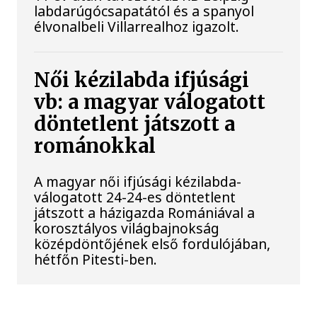
labdarúgócsapatától és a spanyol
élvonalbeli Villarrealhoz igazolt.
Női kézilabda ifjúsági
vb: a magyar válogatott
döntetlent játszott a
románokkal
A magyar női ifjúsági kézilabda-
válogatott 24-24-es döntetlent
játszott a házigazda Romániával a
korosztályos világbajnokság
középdöntőjének első fordulójában,
hétfőn Pitesti-ben.