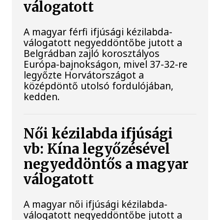
válogatott
A magyar férfi ifjúsági kézilabda-
válogatott negyeddöntőbe jutott a
Belgrádban zajló korosztályos
Európa-bajnokságon, mivel 37-32-re
legyőzte Horvátországot a
középdöntő utolsó fordulójában,
kedden.
Női kézilabda ifjúsági
vb: Kína legyőzésével
negyeddöntős a magyar
válogatott
A magyar női ifjúsági kézilabda-
válogatott negyeddöntőbe jutott a