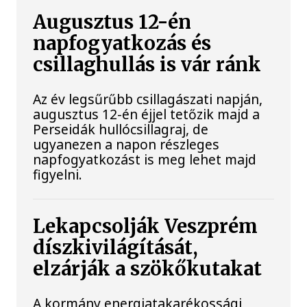
Augusztus 12-én
napfogyatkozás és
csillaghullás is vár ránk
Az év legsűrűbb csillagászati napján,
augusztus 12-én éjjel tetőzik majd a
Perseidák hullócsillagraj, de
ugyanezen a napon részleges
napfogyatkozást is meg lehet majd
figyelni.
Lekapcsolják Veszprém
díszkivilágítását,
elzárják a szökőkutakat
A kormány energiatakarékossági