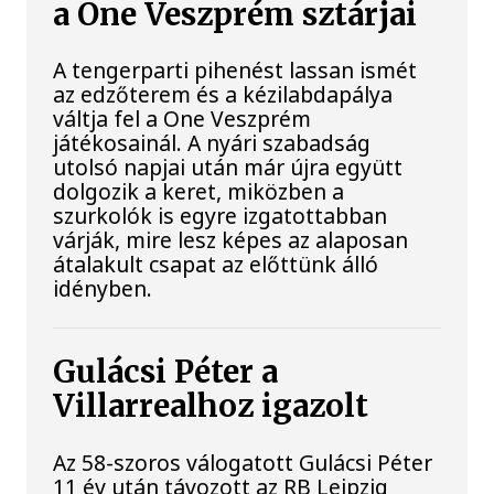
a One Veszprém sztárjai
A tengerparti pihenést lassan ismét
az edzőterem és a kézilabdapálya
váltja fel a One Veszprém
játékosainál. A nyári szabadság
utolsó napjai után már újra együtt
dolgozik a keret, miközben a
szurkolók is egyre izgatottabban
várják, mire lesz képes az alaposan
átalakult csapat az előttünk álló
idényben.
Gulácsi Péter a
Villarrealhoz igazolt
Az 58-szoros válogatott Gulácsi Péter
11 év után távozott az RB Leipzig