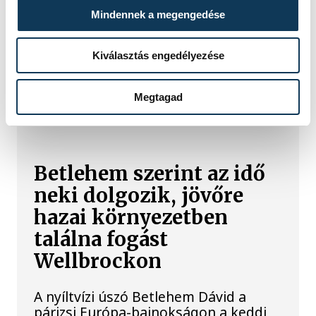
gazdálkodjunk.
Mindennek a megengedése
Kiválasztás engedélyezése
SPORT
Megtagad
Betlehem szerint az idő
neki dolgozik, jövőre
hazai környezetben
találna fogást
Wellbrockon
A nyíltvízi úszó Betlehem Dávid a
párizsi Európa-bajnokságon a keddi