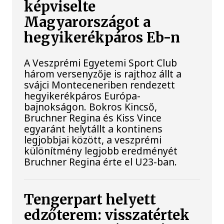
képviselte
Magyarországot a
hegyikerékpáros Eb-n
A Veszprémi Egyetemi Sport Club
három versenyzője is rajthoz állt a
svájci Monteceneriben rendezett
hegyikerékpáros Európa-
bajnokságon. Bokros Kincső,
Bruchner Regina és Kiss Vince
egyaránt helytállt a kontinens
legjobbjai között, a veszprémi
különítmény legjobb eredményét
Bruchner Regina érte el U23-ban.
Tengerpart helyett
edzőterem: visszatértek