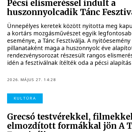
Pécsi elismeréssel indult a
huszonnyolcadik Tánc Fesztiv
Ünnepélyes keretek között nyitotta meg kap
a kortárs mozgásművészet egyik legfontosab
eseménye, a Tánc Fesztiválja. A nyitóesemény
pillanataként maga a huszonnyolc éve alapíto
rendezvénysorozat részesült rangos elismeré
idén a fesztiválnak ítélték oda a pécsi alapítás
2026. MÁJUS 27. 14:28
KULTÚRA
Grecsó testvérekkel, filmekkel
elmozdított formákkal jön A 