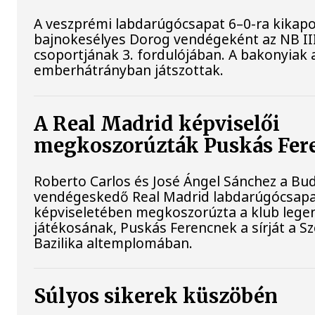
A veszprémi labdarúgócsapat 6–0-ra kikapo
bajnokesélyes Dorog vendégeként az NB II
csoportjának 3. fordulójában. A bakonyiak a
emberhátrányban játszottak.
A Real Madrid képviselői
megkoszorúzták Puskás Fere
Roberto Carlos és José Ángel Sánchez a B
vendégeskedő Real Madrid labdarúgócsap
képviseletében megkoszorúzta a klub leg
játékosának, Puskás Ferencnek a sírját a Sz
Bazilika altemplomában.
Súlyos sikerek küszöbén