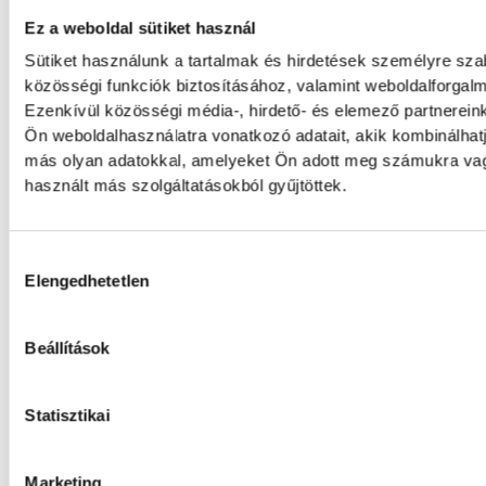
magyar csapat
Ez a weboldal sütiket használ
Sütiket használunk a tartalmak és hirdetések személyre sz
Nagy létszámmal, egyúttal reális éremesély
közösségi funkciók biztosításához, valamint weboldalforga
magyar csapat a hétfőn kezdődő birmingha
Ezenkívül közösségi média-, hirdető- és elemező partnerein
atlétikai Európa-bajnokságra.
Ön weboldalhasználatra vonatkozó adatait, akik kombinálhat
más olyan adatokkal, amelyeket Ön adott meg számukra vag
használt más szolgáltatásokból gyűjtöttek.
Vizes Eb: Kós Hubert számár
különleges helyszín
Hozzájárulás kiválasztása
Elengedhetetlen
Két évvel ezelőtti olimpiai győzelme miatt
számára Párizs különleges helyszín, a hét
medencés úszóversenyeken pedig az egyik c
Beállítások
számában, 200 méter háton megszerezze ka
Európa-bajnoki címét.
Statisztikai
Meghalt egy versenyző egy 
Marketing