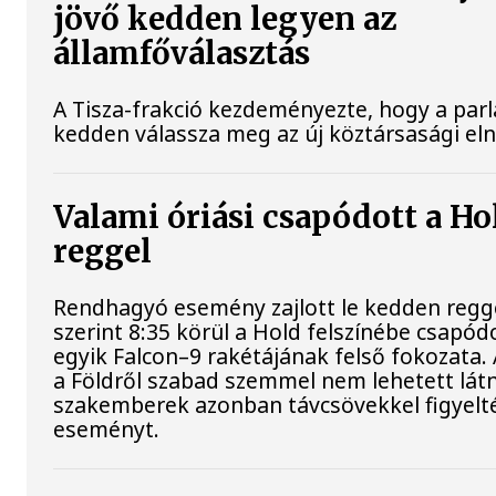
jövő kedden legyen az
államfőválasztás
A Tisza-frakció kezdeményezte, hogy a par
kedden válassza meg az új köztársasági el
Valami óriási csapódott a H
reggel
Rendhagyó esemény zajlott le kedden regg
szerint 8:35 körül a Hold felszínébe csapód
egyik Falcon–9 rakétájának felső fokozata.
a Földről szabad szemmel nem lehetett látn
szakemberek azonban távcsövekkel figyelt
eseményt.