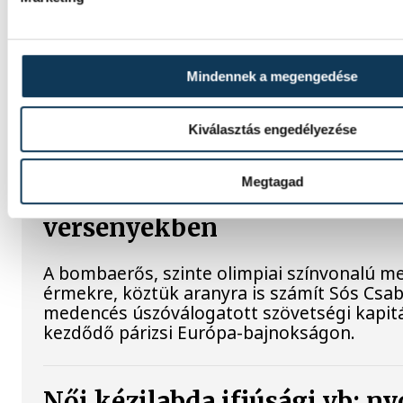
triatlonversenyen
Meghalt egy versenyző a nagyatádi eXtre
Mindennek a megengedése
elnevezésű nyílt nemzetközi triatlonversen
a szervezők vasárnap az esemény Facebook
Kiválasztás engedélyezése
Vizes Eb: bombaerős mezőny
Megtagad
aranyesélyek a medencés
versenyekben
A bombaerős, szinte olimpiai színvonalú m
érmekre, köztük aranyra is számít Sós Csa
medencés úszóválogatott szövetségi kapit
kezdődő párizsi Európa-bajnokságon.
Női kézilabda ifjúsági vb: n