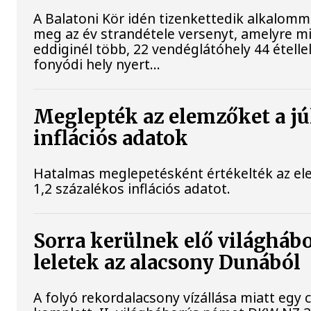
A Balatoni Kör idén tizenkettedik alkalomm
meg az év strandétele versenyt, amelyre m
eddiginél több, 22 vendéglátóhely 44 étellel
fonyódi hely nyert...
Meglepték az elemzőket a jú
inflációs adatok
Hatalmas meglepetésként értékelték az elem
1,2 százalékos inflációs adatot.
Sorra kerülnek elő világháb
leletek az alacsony Dunából
A folyó rekordalacsony vízállása miatt egy