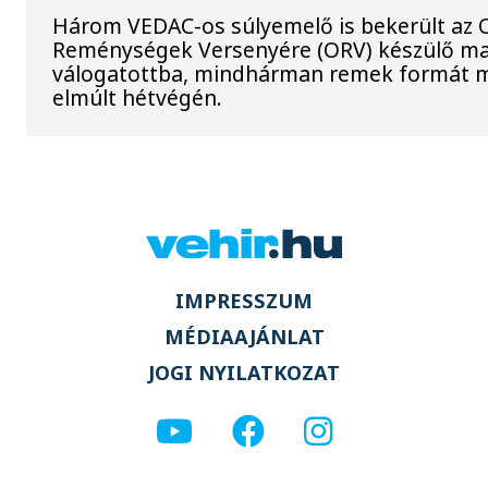
Három VEDAC-os súlyemelő is bekerült az O
Reménységek Versenyére (ORV) készülő m
válogatottba, mindhárman remek formát m
elmúlt hétvégén.
IMPRESSZUM
MÉDIAAJÁNLAT
JOGI NYILATKOZAT