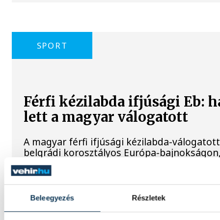
SPORT
Férfi kézilabda ifjúsági Eb: 
lett a magyar válogatott
A magyar férfi ifjúsági kézilabda-válogatott
belgrádi korosztályos Európa-bajnokságon,
re kikapott Izlandtól a vasárnapi helyosztó
Atlétikai Eb: reális éremesé
Beleegyezés
Részletek
utazik Birminghambe az 51 