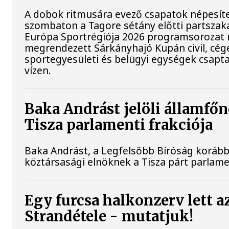
A dobok ritmusára evező csapatok népesít
szombaton a Tagore sétány előtti partszaka
Európa Sportrégiója 2026 programsorozat 
megrendezett Sárkányhajó Kupán civil, cég
sportegyesületi és belügyi egységek csapt
vízen.
Baka Andrást jelöli államfőn
Tisza parlamenti frakciója
Baka Andrást, a Legfelsőbb Bíróság korábbi 
köztársasági elnöknek a Tisza párt parlamen
Egy furcsa halkonzerv lett a
Strandétele - mutatjuk!