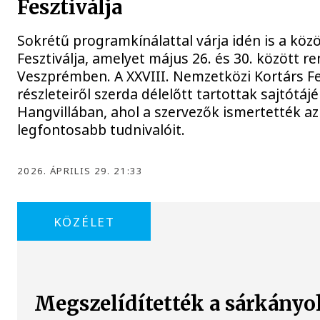
Fesztiválja
Sokrétű programkínálattal várja idén is a köz
Fesztiválja, amelyet május 26. és 30. között 
Veszprémben. A XXVIII. Nemzetközi Kortárs Fe
részleteiről szerda délelőtt tartottak sajtótáj
Hangvillában, ahol a szervezők ismertették a
legfontosabb tudnivalóit.
2026. ÁPRILIS 29. 21:33
KÖZÉLET
Megszelídítették a sárkányo