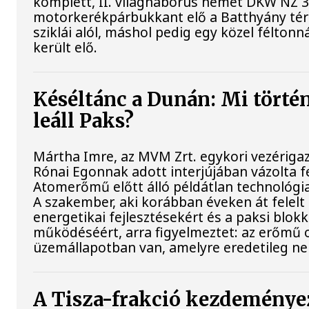
komplett, II. világháborús német DKW NZ 
motorkerékpárbukkant elő a Batthyány tér
sziklái alól, máshol pedig egy közel féltonn
került elő.
Késéltánc a Dunán: Mi történ
leáll Paks?
Mártha Imre, az MVM Zrt. egykori vezériga
Rónai Egonnak adott interjújában vázolta fe
Atomerőmű előtt álló példátlan technológia
A szakember, aki korábban éveken át felelt 
energetikai fejlesztésekért és a paksi blok
működéséért, arra figyelmeztet: az erőmű 
üzemállapotban van, amelyre eredetileg ne
A Tisza-frakció kezdeménye