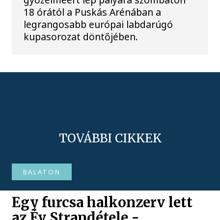
18 órától a Puskás Arénában a
legrangosabb európai labdarúgó
kupasorozat döntőjében.
TOVÁBBI CIKKEK
BALATON
Egy furcsa halkonzerv lett
az Év Strandétele -