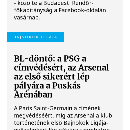
- közölte a Budapesti Rendőr-
főkapitányság a Facebook-oldalán
vasárnap.
BAJNOKOK LIGÁJA
BL-döntő: a PSG a
címvédésért, az Arsenal
az első sikerért lép
pályára a Puskás
Arénában
A Paris Saint-Germain a címének
megvédéséért, míg az Arsenal a klub
történetének első Bajnokok Ligája-
győzelméért lép pályára szombaton