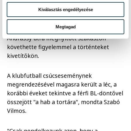
húszezer ember tekintette meg a BL-
Kiválasztás engedélyezése
döntőt, már két órával a kezdés előtt
megtelt a Hősök terén lévő szurkolói zóna
Megtagad
tízezer fővel, plusz tízezer ember pedig az
Andrássy útra megnyitott szakaszon
követhette figyelemmel a történteket
kivetítőkön.
A klubfutball csúcseseménynek
megrendezésével magasra került a léc, a
korábbi éveket tekintve a férfi BL-döntővel
összejött "a hab a tortára", mondta Szabó
Vilmos.
"Csak gondolkozunk azon, hogy a