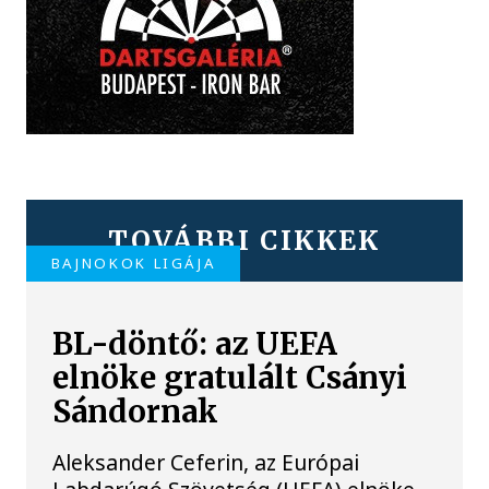
TOVÁBBI CIKKEK
BAJNOKOK LIGÁJA
BL-döntő: az UEFA
elnöke gratulált Csányi
Sándornak
Aleksander Ceferin, az Európai