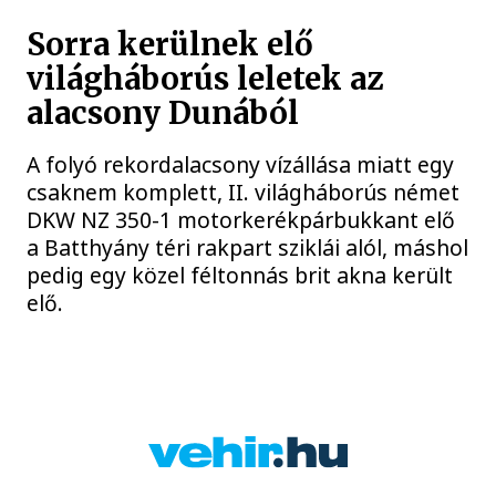
Sorra kerülnek elő
világháborús leletek az
alacsony Dunából
A folyó rekordalacsony vízállása miatt egy
csaknem komplett, II. világháborús német
DKW NZ 350-1 motorkerékpárbukkant elő
a Batthyány téri rakpart sziklái alól, máshol
pedig egy közel féltonnás brit akna került
elő.