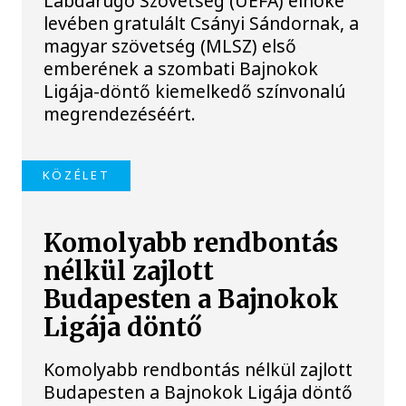
Labdarúgó Szövetség (UEFA) elnöke
levében gratulált Csányi Sándornak, a
magyar szövetség (MLSZ) első
emberének a szombati Bajnokok
Ligája-döntő kiemelkedő színvonalú
megrendezéséért.
KÖZÉLET
Komolyabb rendbontás
nélkül zajlott
Budapesten a Bajnokok
Ligája döntő
Komolyabb rendbontás nélkül zajlott
Budapesten a Bajnokok Ligája döntő