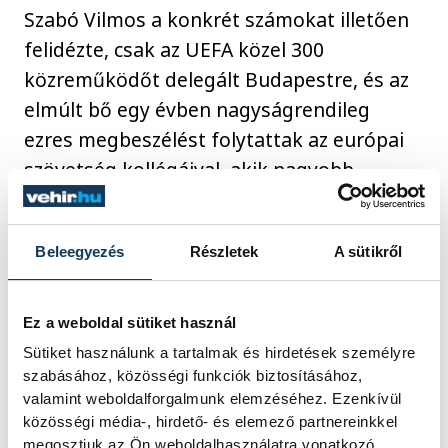
Szabó Vilmos a konkrét számokat illetően
felidézte, csak az UEFA közel 300
közreműködőt delegált Budapestre, és az
elmúlt bő egy évben nagyságrendileg
ezres megbeszélést folytattak az európai
szövetség kollégáival, akik nagyobb
küldöttséggel tavaly kétszer, idén egyszer
tartottak személyes bejárást a fináléra
Beleegyezés
Részletek
A sütikről
készülve. A projektvezető hangsúlyozta
szállítás, a közlekedés, a transzferek,
fontosságát, elsősorban a repülőteret
Ez a weboldal sütiket használ
illetően.
Sütiket használunk a tartalmak és hirdetések személyre
szabásához, közösségi funkciók biztosításához,
valamint weboldalforgalmunk elemzéséhez. Ezenkívül
Mint mondta, Budapestre több mint 2600
közösségi média-, hirdető- és elemező partnereinkkel
landolási igény érkezett, ebből úgy tudtak
megosztjuk az Ön weboldalhasználatra vonatkozó