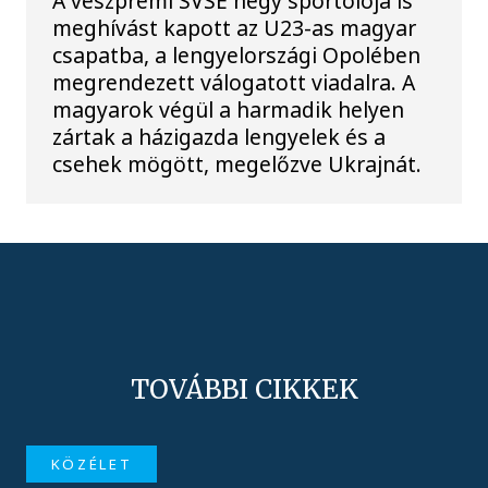
A veszprémi SVSE négy sportolója is
meghívást kapott az U23-as magyar
csapatba, a lengyelországi Opolében
megrendezett válogatott viadalra. A
magyarok végül a harmadik helyen
zártak a házigazda lengyelek és a
csehek mögött, megelőzve Ukrajnát.
TOVÁBBI CIKKEK
KÖZÉLET