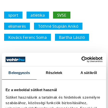
sport
atlétika
SVSE
elismerés
Tóthné Stupián Anikó
Kovács Ferenc Soma
Bartha László
SZERZŐ
Beleegyezés
Részletek
A sütikről
vehir.hu
Ez a weboldal sütiket használ
Sütiket használunk a tartalmak és hirdetések személyre
szabásához, közösségi funkciók biztosításához,