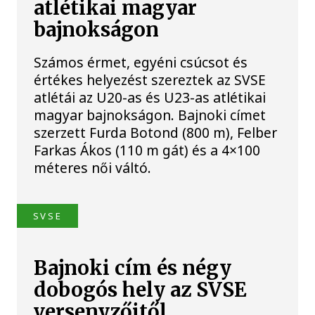
atlétikai magyar
bajnokságon
Számos érmet, egyéni csúcsot és
értékes helyezést szereztek az SVSE
atlétái az U20-as és U23-as atlétikai
magyar bajnokságon. Bajnoki címet
szerzett Furda Botond (800 m), Felber
Farkas Ákos (110 m gát) és a 4×100
méteres női váltó.
SVSE
Bajnoki cím és négy
dobogós hely az SVSE
versenyzőitől