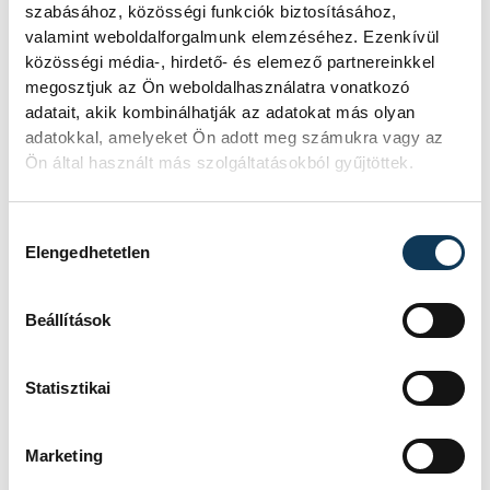
bajnoki címet nyert az együttessel.
szabásához, közösségi funkciók biztosításához,
valamint weboldalforgalmunk elemzéséhez. Ezenkívül
közösségi média-, hirdető- és elemező partnereinkkel
A szeptembertől a magyarokkal azonos
megosztjuk az Ön weboldalhasználatra vonatkozó
adatait, akik kombinálhatják az adatokat más olyan
világbajnoki selejtezőcsoportban szereplő
adatokkal, amelyeket Ön adott meg számukra vagy az
portugál válogatottban 2019-ben
Ön által használt más szolgáltatásokból gyűjtöttek.
mutatkozott be, 49 találkozón 14-szer volt
eredményes és két Nemzetek Ligája-sikert
Hozzájárulás kiválasztása
ünnepelhetett a nemzeti csapattal,
Elengedhetetlen
emellett szerepelt egy világ- és két Európa-
bajnokságon.
Beállítások
Statisztikai
sport
ország-világ
labdarúgás
Marketing
gyászhír
Liverpool