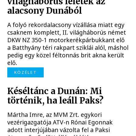
világháborús leletek az
alacsony Dunából
A folyó rekordalacsony vízállása miatt egy
csaknem komplett, II. világháborús német
DKW NZ 350-1 motorkerékpárbukkant elő
a Batthyány téri rakpart sziklái alól, máshol
pedig egy közel féltonnás brit akna került
elő.
KÖZÉLET
Késéltánc a Dunán: Mi
történik, ha leáll Paks?
Mártha Imre, az MVM Zrt. egykori
vezérigazgatója ATV-n Rónai Egonnak
adott interjújában vázolta fel a Paksi