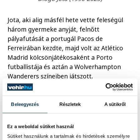
Jota, aki alig másfél hete vette feleségül
három gyermeke anyját, felnőtt
pályafutását a portugál Pacos de
Ferreirában kezdte, majd volt az Atlético
Madrid kölcsönjátékosaként a Porto
futballistája és aztán a Wolverhampton
Wanderers színeiben játszott.
A Liverpoolt 2020 óta erősítette, a
Beleegyezés
Részletek
A sütikről
Vörösökkel 2022-ben FA Kupát nyert és
döntős volt a Bajnokok Ligájában,
ugyanabban az évben és 2024-ben pedig
Ez a weboldal sütiket használ
elhódította a Ligakupát, míg idén angol
Sütiket használunk a tartalmak és hirdetések személyre