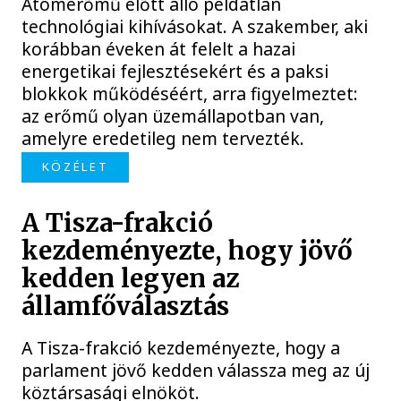
Atomerőmű előtt álló példátlan
technológiai kihívásokat. A szakember, aki
korábban éveken át felelt a hazai
energetikai fejlesztésekért és a paksi
blokkok működéséért, arra figyelmeztet:
az erőmű olyan üzemállapotban van,
amelyre eredetileg nem tervezték.
KÖZÉLET
A Tisza-frakció
kezdeményezte, hogy jövő
kedden legyen az
államfőválasztás
A Tisza-frakció kezdeményezte, hogy a
parlament jövő kedden válassza meg az új
köztársasági elnököt.