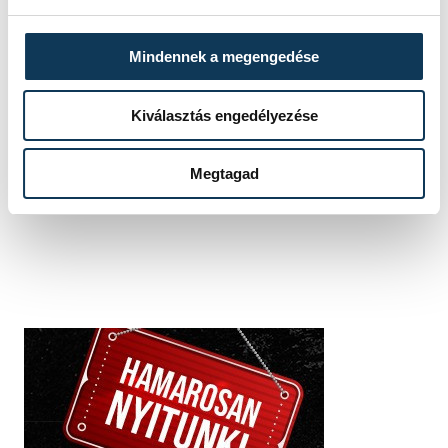
Mindennek a megengedése
Kiválasztás engedélyezése
SZERZŐ
vehir.hu
Megtagad