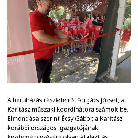
A beruházás részleteiről Forgács József, a
Karitász műszaki koordinátora számolt be.
Elmondása szerint Écsy Gábor, a Karitász
korábbi országos igazgatójának
kezdeményezésére olyan átalakítás