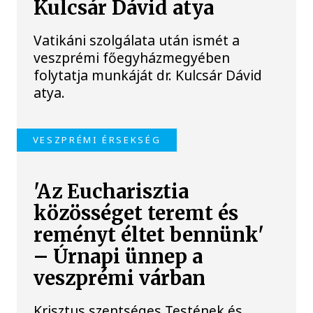
Kulcsár Dávid atya
Vatikáni szolgálata után ismét a
veszprémi főegyházmegyében
folytatja munkáját dr. Kulcsár Dávid
atya.
VESZPRÉMI ÉRSEKSÉG
'Az Eucharisztia
közösséget teremt és
reményt éltet bennünk'
– Úrnapi ünnep a
veszprémi várban
Krisztus szentséges Testének és