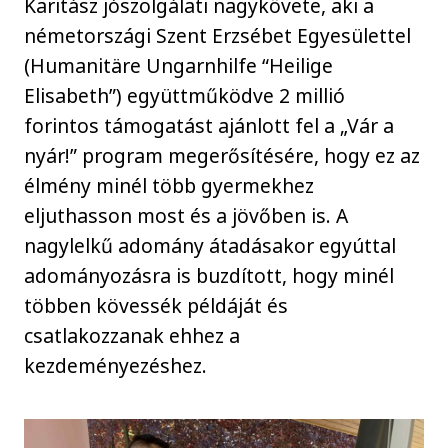
Karitász jószolgálati nagykövete, aki a
németországi Szent Erzsébet Egyesülettel
(Humanitäre Ungarnhilfe “Heilige
Elisabeth”) együttműködve 2 millió
forintos támogatást ajánlott fel a „Vár a
nyár!” program megerősítésére, hogy ez az
élmény minél több gyermekhez
eljuthasson most és a jövőben is. A
nagylelkű adomány átadásakor egyúttal
adományozásra is buzdított, hogy minél
többen kövessék példáját és
csatlakozzanak ehhez a
kezdeményezéshez.