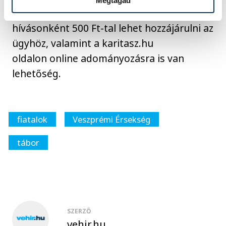
Megtagad
A 1356-os adományvonal hívásával
hívásonként 500 Ft-tal lehet hozzájárulni az
ügyhöz, valamint a karitasz.hu
oldalon online adományozásra is van
lehetőség.
fiatalok
Veszprémi Érsekség
tábor
SZERZŐ
vehir.hu