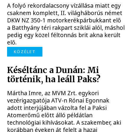
A folyó rekordalacsony vízállása miatt egy
csaknem komplett, II. világháborús német
DKW NZ 350-1 motorkerékpárbukkant elő
a Batthyány téri rakpart sziklái alól, máshol
pedig egy közel féltonnás brit akna került
elő.
KÖZÉLET
Késéltánc a Dunán: Mi
történik, ha leáll Paks?
Mártha Imre, az MVM Zrt. egykori
vezérigazgatója ATV-n Rónai Egonnak
adott interjújában vázolta fel a Paksi
Atomerőmű előtt álló példátlan
technológiai kihívásokat. A szakember, aki
korábban éveken át felelt a hazai