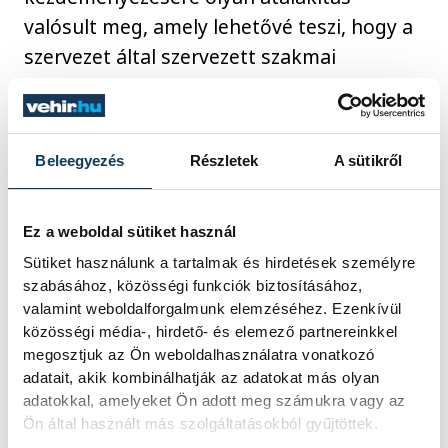
valósult meg, amely lehetővé teszi, hogy a
szervezet által szervezett szakmai
képzések és az étkeztetés párhuzamosan,
egymás zavarása nélkül valósulhasson
meg. Az egykori főzőkonyha helyén egy 59
Beleegyezés
Részletek
A sütikről
m²-es ebédlőt, valamint egy 84 m²-es
közösségi teret alakítottak ki, emellett új
tetőszerkezet, nyílászárók és hátsó kijárat
Ez a weboldal sütiket használ
is épült.
Sütiket használunk a tartalmak és hirdetések személyre
szabásához, közösségi funkciók biztosításához,
valamint weboldalforgalmunk elemzéséhez. Ezenkívül
Ezt követően a felújított helyiségeket
közösségi média-, hirdető- és elemező partnereinkkel
megosztjuk az Ön weboldalhasználatra vonatkozó
Fekete Szabolcs Benedek püspök áldotta
adatait, akik kombinálhatják az adatokat más olyan
meg. Az ünnepélyes átadó során Zagyva
adatokkal, amelyeket Ön adott meg számukra vagy az
Richárd jelképes szalagátvágással
Ön által használt más szolgáltatásokból gyűjtöttek.