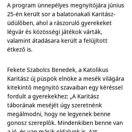
A program ünnepélyes megnyitójára június
25-én került sor a balatonakali Karitász-
üdülőben, ahol a rászoruló gyerekeket
légvár és közösségi játékok várták,
valamint átadásara került a felújított
étkező is.
Fekete Szabolcs Benedek, a Katolikus
Karitász új püspök elnöke a mesék világára
kitekintő megnyitó szavaiban egy kéréssel
fordult a gyerekekhez: „A Karitász
táborának meséjét úgy szeretnénk
megálmodni, hogy ne legyenek benne
gonosz szereplők. Mindenkiben benne van
a jó, és van másik oldalunk is. Azt