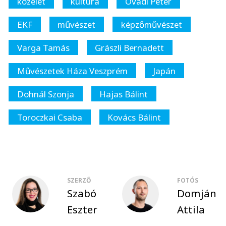
közélet
kultúra
Ovádi Péter
EKF
művészet
képzőművészet
Varga Tamás
Grászli Bernadett
Művészetek Háza Veszprém
Japán
Dohnál Szonja
Hajas Bálint
Toroczkai Csaba
Kovács Bálint
SZERZŐ
FOTÓS
Szabó
Domján
Eszter
Attila