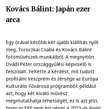
Kovács Bálint: Japán ezer
arca
Egy órával később két újabb kiállítás nyílt
meg, Toroczkai Csaba és Kovács Bálint
fotóművészek munkáiból. A megnyitón
Ovádi Péter országgyűlési képviselő is
felszólalt. Feltette a kérdést, mit tudott
profitálni Veszprém és térsége az Európa
Kulturális Fővárosa programból: például
azt, hogy két kiváló művész
megmutathatja tehetségét, ez is azt jelzi,
hogy az EKF nem ért véget a 2023-as évvel.