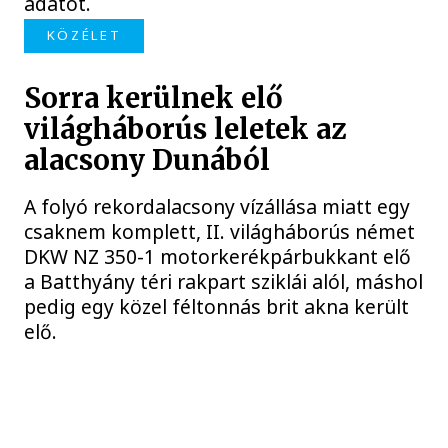
adatot.
KÖZÉLET
Sorra kerülnek elő
világháborús leletek az
alacsony Dunából
A folyó rekordalacsony vízállása miatt egy
csaknem komplett, II. világháborús német
DKW NZ 350-1 motorkerékpárbukkant elő
a Batthyány téri rakpart sziklái alól, máshol
pedig egy közel féltonnás brit akna került
elő.