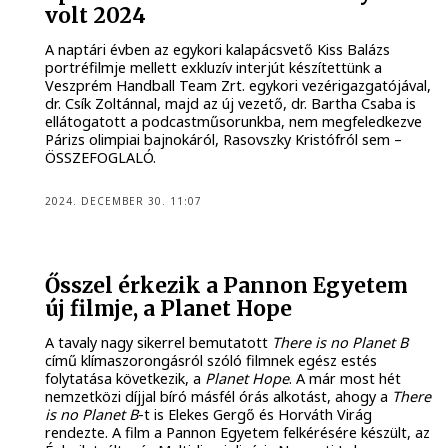
volt 2024
A naptári évben az egykori kalapácsvető Kiss Balázs
portréfilmje mellett exkluzív interjút készítettünk a
Veszprém Handball Team Zrt. egykori vezérigazgatójával,
dr. Csík Zoltánnal, majd az új vezető, dr. Bartha Csaba is
ellátogatott a podcastműsorunkba, nem megfeledkezve
Párizs olimpiai bajnokáról, Rasovszky Kristófról sem –
ÖSSZEFOGLALÓ.
2024. DECEMBER 30. 11:07
Ősszel érkezik a Pannon Egyetem
új filmje, a Planet Hope
A tavaly nagy sikerrel bemutatott
There is no Planet B
című klímaszorongásról szóló filmnek egész estés
folytatása következik, a
Planet Hope
. A már most hét
nemzetközi díjjal bíró másfél órás alkotást, ahogy a
There
is no Planet B
-t is Elekes Gergő és Horváth Virág
rendezte. A film a Pannon Egyetem felkérésére készült, az