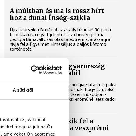
A múltban és ma is rossz hírt
hoz a dunai Ínség-szikla
Újra kilátszik a Dunából az aszály hírnöke! Régen a
felbukkanása egyet jelentett az éhínséggel, ma
pedig a klímaváltozás okozta extrém szárazságra
hívja fel a figyelmet. Elmeséljük a baljós kőtömb
történetét.
Magyar Péter: Magyarország
energiaellátása stabil
Jelenleg stabil Magyarország energiaellátása, a paksi
erőmű munkatársai azon dolgoznak, hogy az utolsó
A sütikről
még termelő turbina hibamentesen működjön -
közölte a miniszterelnök a paksi erőműnél tett keddi
látogatása során.
tosításához, valamint
Játék közben fedezik fel a
einkkel megosztjuk az Ön
tudomány világát a veszprémi
gyerekek
l, amelyeket Ön adott meg