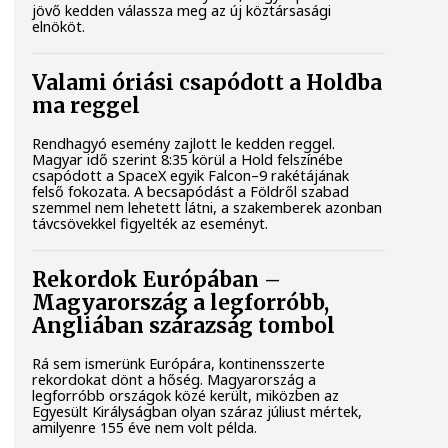
jövő kedden válassza meg az új köztársasági
elnököt.
Valami óriási csapódott a Holdba
ma reggel
Rendhagyó esemény zajlott le kedden reggel.
Magyar idő szerint 8:35 körül a Hold felszínébe
csapódott a SpaceX egyik Falcon–9 rakétájának
felső fokozata. A becsapódást a Földről szabad
szemmel nem lehetett látni, a szakemberek azonban
távcsövekkel figyelték az eseményt.
Rekordok Európában –
Magyarország a legforróbb,
Angliában szárazság tombol
Rá sem ismerünk Európára, kontinensszerte
rekordokat dönt a hőség. Magyarország a
legforróbb országok közé került, miközben az
Egyesült Királyságban olyan száraz júliust mértek,
amilyenre 155 éve nem volt példa.