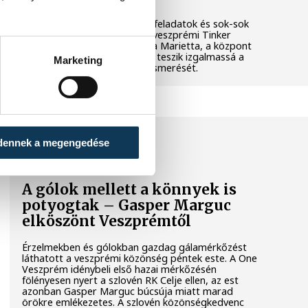
Látványos kísérletek, kreatív feladatok és sok-sok
élmény várja a gyerekeket a veszprémi Tinker
Labsben. Videónkban Balassa Marietta, a központ
vezetője mutatja be, hogyan teszik izgalmassá a
Marketing
természettudományok megismerését.
SPORT
dennek a megengedése
A gólok mellett a könnyek is
potyogtak – Gasper Marguc
elköszönt Veszprémtől
Érzelmekben és gólokban gazdag gálamérkőzést
láthatott a veszprémi közönség péntek este. A One
Veszprém idénybeli első hazai mérkőzésén
fölényesen nyert a szlovén RK Celje ellen, az est
azonban Gasper Marguc búcsúja miatt marad
örökre emlékezetes. A szlovén közönségkedvenc