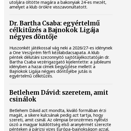
utoljára öltötte magára a bakonyiak 24-es mezét,
amelyet a klub örökre visszavonultatott.
Dr. Bartha Csaba: egyértelmű
célkitűzés a Bajnokok Ligája
négyes döntője
Huszonkét játékossal vág neki a 2026/27-es idénynek
a One Veszprém férfi kézilabdacsapata. A klub
péntek délutáni szezonnyitó sajtótájékoztatóján dr.
Bartha Csaba vezérigazgató kijelentette: a jubileumi
idényben a hazai címek begyűjtése mellett a
Bajnokok Ligája négyes döntőjébe jutás is
egyértelmű célkitűzés.
Betlehem Dávid: szeretem, amit
csinálok
Betlehem Dávid azt mondta, kiváló formában érzi
magát, a sikere kulcsának pedig azt tartja, hogy
szereti, amit csinál. Az olimpiai bronzérmes nyíltvízi
úszó a magyar küldöttség első aranyérmét szerezte
pénteken a párizsi vizes Európa-bajnokságon azzal,