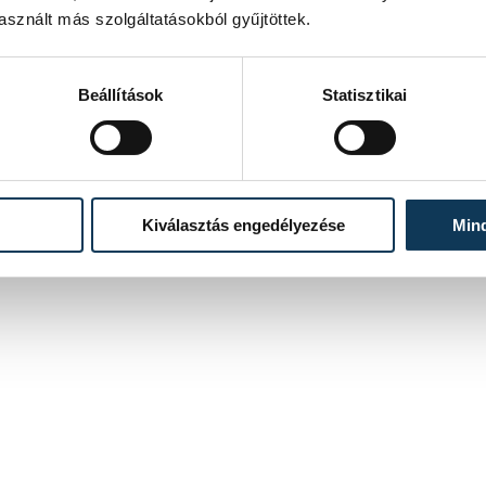
sznált más szolgáltatásokból gyűjtöttek.
Beállítások
Statisztikai
Kiválasztás engedélyezése
Min