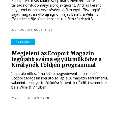
Éghajlatváltozás Multidiszciplináris Nemzeti Labor
társadalomtudományi alprojektjeként, András Ferenc
egyetemi docens vezetésével. A film egyik főszereplője a
saját magát alakító újságíró, Hajas Bálint, a Vehir.hu
főszerkesztője. Őket kérdeztük a film részleteiről.
2024. AUGUSZTUS 26. 21:25
KULTÚRA
Megjelent az Ecoport Magazin
legújabb száma együttműködve a
Királynék Földjén programmal
Inspiráló nők száma lett a negyedévente jelentkező
Ecoport Magazin idei utolsó lapja. A magazin tartalmáról,
valamint az együttműködésről péntek délelőtt számoltak
be a Wine & Vinylben.
2022. DECEMBER 9. 14:08