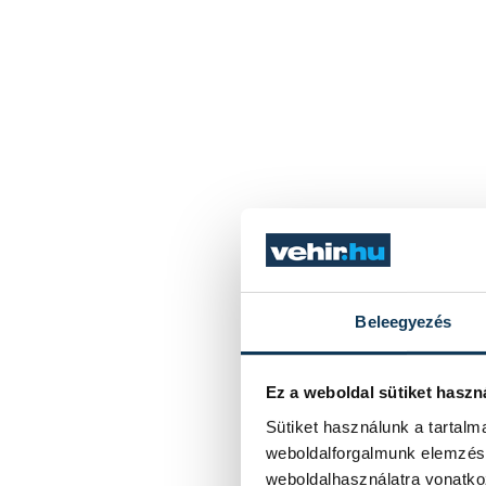
Beleegyezés
Ez a weboldal sütiket haszn
Sütiket használunk a tartal
weboldalforgalmunk elemzésé
weboldalhasználatra vonatko