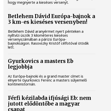
hogy megnyerte a kieséses versenyt.
Betlehem Dávid Európa-bajnok a
3 km-es kieséses versenyben!
Betlehem Dávid aranyérmet nyert pénteken a
nyíltvízi úszók 3 kilométeres kieséses
versenyszámában a párizsi Európa-
bajnokságon. Rasovszky Kristóf célfotóval ötödik
lett.
Gyurkovics a masters Eb
legjobbja
Az Európa-bajnoki és a grand master címet is
elnyerte Gyurkovics Ferenc a masters súlyemelő
kontinenstornán.
Férfi kézilabda ifjúsági Eb: nem
jutott elődöntőbe a magyar
csapat