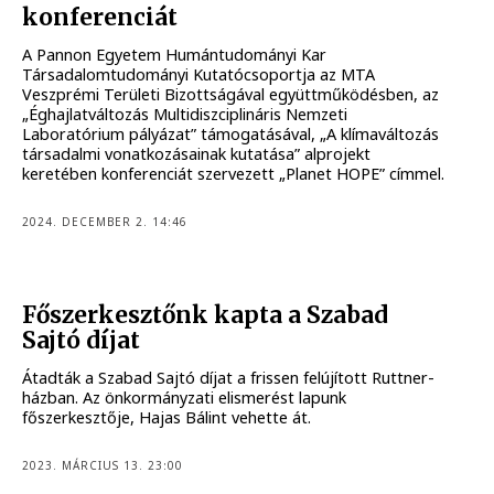
konferenciát
A Pannon Egyetem Humántudományi Kar
Társadalomtudományi Kutatócsoportja az MTA
Veszprémi Területi Bizottságával együttműködésben, az
„Éghajlatváltozás Multidiszciplináris Nemzeti
Laboratórium pályázat” támogatásával, „A klímaváltozás
társadalmi vonatkozásainak kutatása” alprojekt
keretében konferenciát szervezett „Planet HOPE” címmel.
2024. DECEMBER 2. 14:46
Főszerkesztőnk kapta a Szabad
Sajtó díjat
Átadták a Szabad Sajtó díjat a frissen felújított Ruttner-
házban. Az önkormányzati elismerést lapunk
főszerkesztője, Hajas Bálint vehette át.
2023. MÁRCIUS 13. 23:00