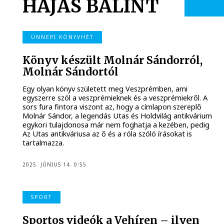
HAJAS BÁLINT
ÜNNEPI KÖNYVHÉT
Könyv készült Molnár Sándorról,
Molnár Sándortól
Egy olyan könyv született meg Veszprémben, ami
egyszerre szól a veszprémieknek és a veszprémiekről. A
sors fura fintora viszont az, hogy a címlapon szereplő
Molnár Sándor, a legendás Utas és Holdvilág antikvárium
egykori tulajdonosa már nem foghatja a kezében, pedig
Az Utas antikváriusa az ő és a róla szóló írásokat is
tartalmazza.
2025. JÚNIUS 14. 0:55
SPORT
Sportos videók a Vehíren – ilyen