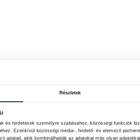
Részletek
ál
mak és hirdetések személyre szabásához, közösségi funkciók biz
hez. Ezenkívül közösségi média-, hirdető- és elemező partner
zó adatait, akik kombinálhatják az adatokat más olyan adatokka