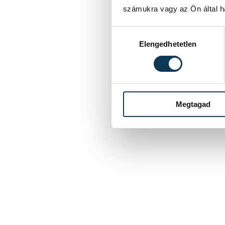
számukra vagy az Ön által ha
Hozzájárulás kiválasztása
Elengedhetetlen
Megtagad