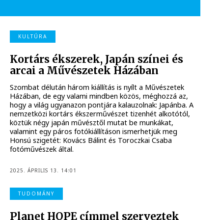
KULTÚRA
Kortárs ékszerek, Japán színei és
arcai a Művészetek Házában
Szombat délután három kiállítás is nyílt a Művészetek
Házában, de egy valami mindben közös, méghozzá az,
hogy a világ ugyanazon pontjára kalauzolnak: Japánba. A
nemzetközi kortárs ékszerművészet tizenhét alkotótól,
köztük négy japán művésztől mutat be munkákat,
valamint egy páros fotókiállításon ismerhetjük meg
Honsú szigetét: Kovács Bálint és Toroczkai Csaba
fotóművészek által.
2025. ÁPRILIS 13. 14:01
TUDOMÁNY
Planet HOPE címmel szerveztek