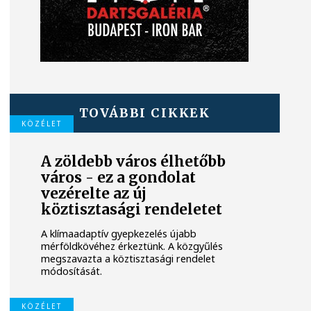
TOVÁBBI CIKKEK
KÖZÉLET
A zöldebb város élhetőbb
város - ez a gondolat
vezérelte az új
köztisztasági rendeletet
A klímaadaptív gyepkezelés újabb
mérföldkövéhez érkeztünk. A közgyűlés
megszavazta a köztisztasági rendelet
módosítását.
KÖZÉLET