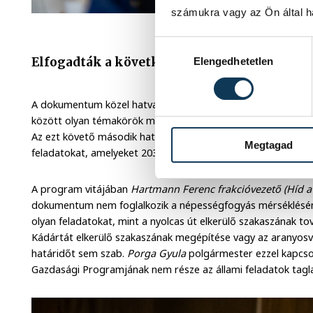
számukra vagy az Ön által ha
Varga
Hozzájárulás kiválasztása
Elfogadták a következő öt év Gazdasági Pro
Elengedhetetlen
A dokumentum közel hatvan oldalban nyújt átfogó képet Ves
között olyan témakörök mentén, mint a közlekedés, a várost
Az ezt követő második hatvan oldal a fontosabb, ez taglalj
Megtagad
feladatokat, amelyeket 2030-ig kellene elvégezni.
A program vitájában
Hartmann Ferenc frakcióvezető (Híd a
dokumentum nem foglalkozik a népességfogyás mérséklésének
olyan feladatokat, mint a nyolcas út elkerülő szakaszának tov
Kádártát elkerülő szakaszának megépítése vagy az aranyosvöl
határidőt sem szab.
Porga Gyula
polgármester ezzel kapcso
Gazdasági Programjának nem része az állami feladatok tagla