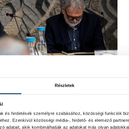
Részletek
ál
mak és hirdetések személyre szabásához, közösségi funkciók biz
hez. Ezenkívül közösségi média-, hirdető- és elemező partner
zó adatait, akik kombinálhatják az adatokat más olyan adatokka