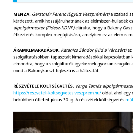
MENZA.
Gerstmár Ferenc (Együtt Veszprémért)
a szabad sz
kérdezett, amik hozzájárulhatnának az élelmiszer-hulladék 
alpolgármester (Fidesz-KDNP)
elárulta, hogy a Bakony Gasz
étkeztetés komplex megújítására, amelyben ez az elem is me
ÁRAMKIMARADÁSOK.
Katanics Sándor (Híd a Városért)
az 
szolgáltatásokban tapasztalt kimaradásokkal kapcsolatban k
elmondta, hogy a szolgáltatók igyekeznek gyorsan reagálni 
mind a Bakonykarszt fejleszti is a hálózatát.
RÉSZVÉTELI KÖLTSÉGVETÉS.
Varga Tamás alpolgármeste
https://reszveteli-koltsegvetes.veszprem.hu/
oldal, ahol egy 
beküldheti ötleteit június 30-ig. A részvételi költségvetés
műk