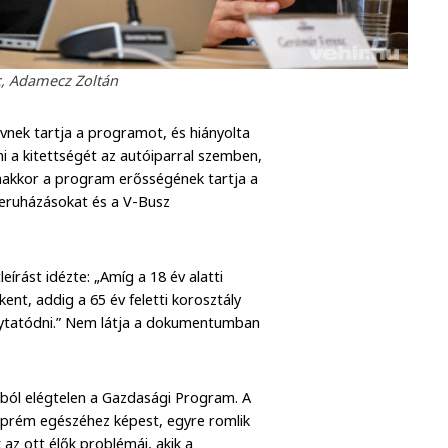
, Adamecz Zoltán
rvnek tartja a programot, és hiányolta
i a kitettségét az autóiparral szemben,
nakkor a program erősségének tartja a
beruházásokat és a V-Busz
eírást idézte: „Amíg a 18 év alatti
ent, addig a 65 év feletti korosztály
lytatódni.” Nem látja a dokumentumban
ából elégtelen a Gazdasági Program. A
szprém egészéhez képest, egyre romlik
 az ott élők problémái, akik a