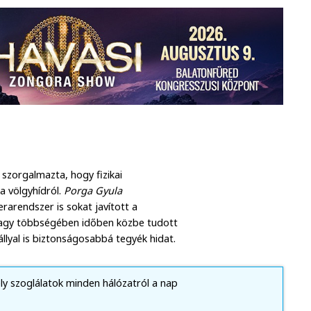
 szorgalmazta, hogy fizikai
a völgyhídról.
Porga Gyula
arendszer is sokat javított a
 nagy többségében időben közbe tudott
dállyal is biztonságosabbá tegyék hidat.
ély szoglálatok minden hálózatról a nap