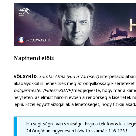
Napirend előtt
VÖLGYHÍD.
Somfai Attila (Híd a Városért)
interpellációjában
akadályokkal is nehezítsék meg az öngyilkossági kísérleteket 
polgármester (Fidesz-KDNP)
megjegyezte, hogy már a kamer
helyzeten: az elmúlt három évben a rendőrség a kísérletek
lépni. Ezzel együtt vizsgálják a lehetőségét, hogy fizikai aka
Ha segítségre van szüksége, hívja a telefonos lelkiseg
24 órájában ingyenesen hívható számát: 116-123 !