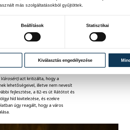
sznált más szolgáltatásokból gyűjtöttek.
 Tamás
gramját
Beállítások
Statisztikai
zprém jelenlegi helyzetéről többek
érség vagy a pályázati tevékenységek.
a azokat az ágazatokra bontott
Kiválasztás engedélyezése
Min
 Városért)
azt kritizálta, hogy a
 lehetőségeivel, illetve nem nevesít
ábbi fejlesztése, a 82-es út Rátótot és
gyi híd kivitelezése, és ezekre
latban úgy reagált, hogy a város
lása.