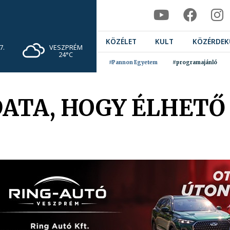
KÖZÉLET
KULT
KÖZÉRDEK
VESZPRÉM
7.
24°C
#Pannon Egyetem
#programajánló
ATA, HOGY ÉLHETŐ