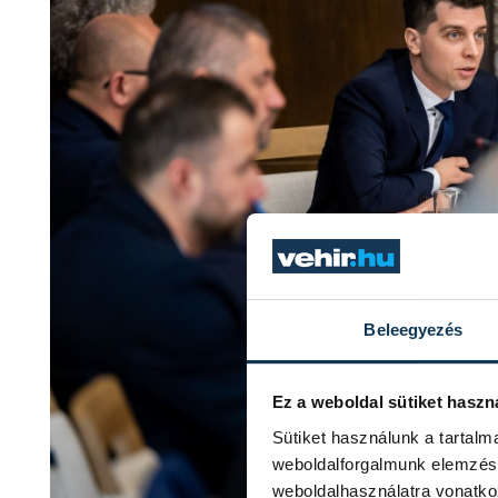
Beleegyezés
Ez a weboldal sütiket haszn
Sütiket használunk a tartal
weboldalforgalmunk elemzésé
weboldalhasználatra vonatko