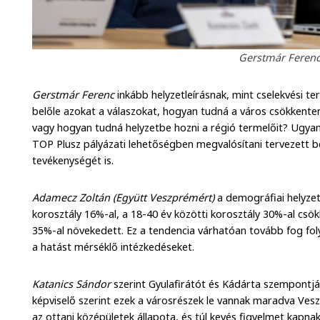
Gerstmár Ferenc
Gerstmár Ferenc
inkább helyzetleírásnak, mint cselekvési te
belőle azokat a válaszokat, hogyan tudná a város csökkenten
vagy hogyan tudná helyzetbe hozni a régió termelőit? Ugya
TOP Plusz pályázati lehetőségben megvalósítani tervezett 
tevékenységét is.
Adamecz Zoltán (Együtt Veszprémért)
a demográfiai helyzetl
korosztály 16%-al, a 18-40 év közötti korosztály 30%-al csökk
35%-al növekedett. Ez a tendencia várhatóan tovább fog fo
a hatást mérséklő intézkedéseket.
Katanics Sándor
szerint Gyulafirátót és Kádárta szempontj
képviselő szerint ezek a városrészek le vannak maradva Ve
az ottani középületek állapota, és túl kevés figyelmet kapnak