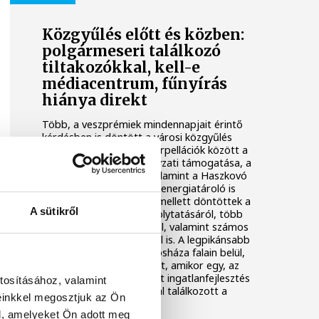
Közgyűlés előtt és közben:
polgármeseri találkozó
tiltakozókkal, kell-e
médiacentrum, fűnyírás
hiánya direkt
Több, a veszprémiek mindennapjait érintő
kérdésben is döntött a városi közgyűlés
csütörtöki ülésén. Az interpellációk között a
városi hetilap önkormányzati támogatása, a
Gyárkert zajterhelése, valamint a Haszkovó
buszfordulóba tervezett energiatároló is
szerepelt. A képviselők emellett döntöttek a
A sütikről
részvételi költségvetés folytatásáról, több
alapítvány támogatásáról, valamint számos
városfejlesztési kérdésről is. A legpikánsabb
esemény mégsem a Városháza falain belül,
hanem a ház előtt történt, amikor egy, az
Aranyosvölgybe tervezett ingatlanfejlesztés
tosításához, valamint
miatt tiltakozó csoporttal találkozott a
einkkel megosztjuk az Ön
polgármester.
l, amelyeket Ön adott meg