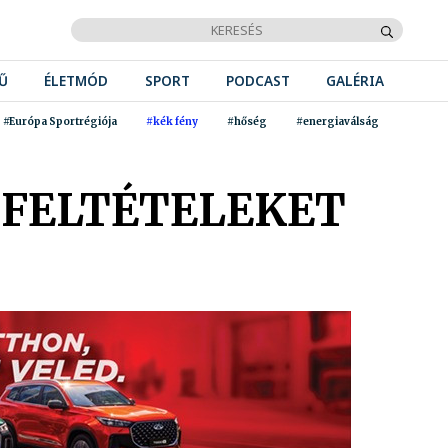
Ű
ÉLETMÓD
SPORT
PODCAST
GALÉRIA
#Európa Sportrégiója
#kék fény
#hőség
#energiaválság
 FELTÉTELEKET