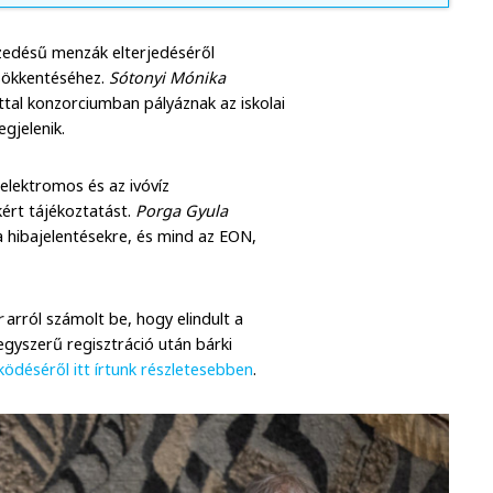
edésű menzák elterjedéséről
csökkentéséhez.
Sótonyi Mónika
ttal konzorciumban pályáznak az iskolai
gjelenik.
elektromos és az ivóvíz
ért tájékoztatást.
Porga Gyula
a hibajelentésekre, és mind az EON,
r
arról számolt be, hogy elindult a
egyszerű regisztráció után bárki
ödéséről itt írtunk részletesebben
.