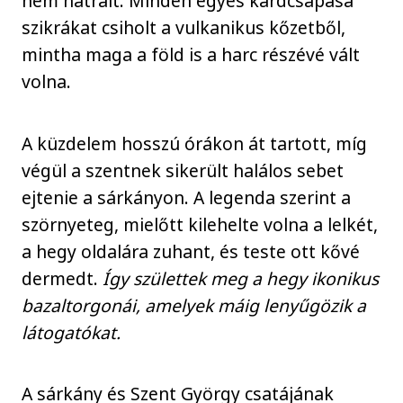
nem hátrált. Minden egyes kardcsapása
szikrákat csiholt a vulkanikus kőzetből,
mintha maga a föld is a harc részévé vált
volna.
A küzdelem hosszú órákon át tartott, míg
végül a szentnek sikerült halálos sebet
ejtenie a sárkányon. A legenda szerint a
szörnyeteg, mielőtt kilehelte volna a lelkét,
a hegy oldalára zuhant, és teste ott kővé
dermedt.
Így születtek meg a hegy ikonikus
bazaltorgonái, amelyek máig lenyűgözik a
látogatókat.
A sárkány és Szent György csatájának