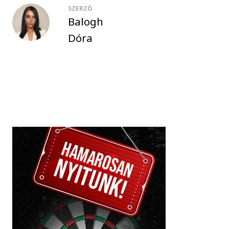
SZERZŐ
Balogh
Dóra