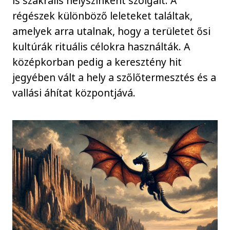
is szakrális helyszínként szolgált. A
régészek különböző leleteket találtak,
amelyek arra utalnak, hogy a területet ősi
kultúrák rituális célokra használták. A
középkorban pedig a keresztény hit
jegyében vált a hely a szőlőtermesztés és a
vallási áhítat központjává.