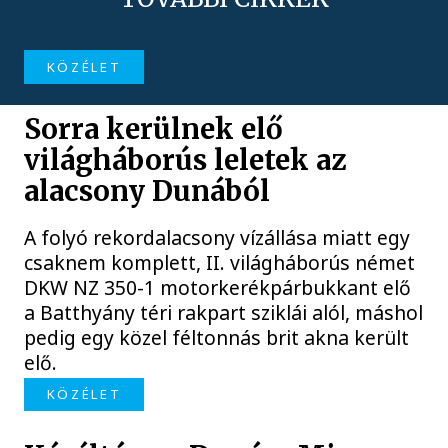
KÖZÉLET
Sorra kerülnek elő
világháborús leletek az
alacsony Dunából
A folyó rekordalacsony vízállása miatt egy
csaknem komplett, II. világháborús német
DKW NZ 350-1 motorkerékpárbukkant elő
a Batthyány téri rakpart sziklái alól, máshol
pedig egy közel féltonnás brit akna került
elő.
KÖZÉLET