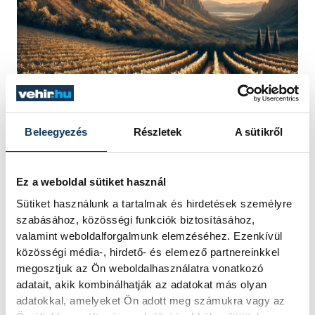
Beleegyezés
Részletek
A sütikről
Bár a történet valószínűleg csupán mítosz,
a Szent György-hegy mai látogatói
Ez a weboldal sütiket használ
számára mégis különleges élményt nyújt.
Sütiket használunk a tartalmak és hirdetések személyre
Amikor a hegy csúcsáról lenézünk a
szabásához, közösségi funkciók biztosításához,
Balaton csillogó vizére, könnyű elképzelni a
valamint weboldalforgalmunk elemzéséhez. Ezenkívül
sárkány szárnyainak suhogását vagy a
közösségi média-, hirdető- és elemező partnereinkkel
megosztjuk az Ön weboldalhasználatra vonatkozó
lovag kardjának csapásait. A
adatait, akik kombinálhatják az adatokat más olyan
bazaltorgonák rideg, szabályos formái
adatokkal, amelyeket Ön adott meg számukra vagy az