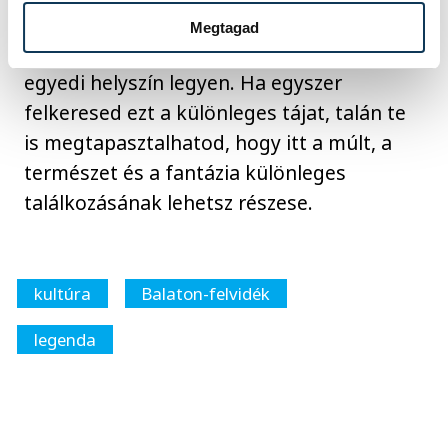
lovag története mind-mind hozzájárulnak
Megtagad
ahhoz, hogy a Szent György-hegy valóban
egyedi helyszín legyen. Ha egyszer
felkeresed ezt a különleges tájat, talán te
is megtapasztalhatod, hogy itt a múlt, a
természet és a fantázia különleges
találkozásának lehetsz részese.
kultúra
Balaton-felvidék
legenda