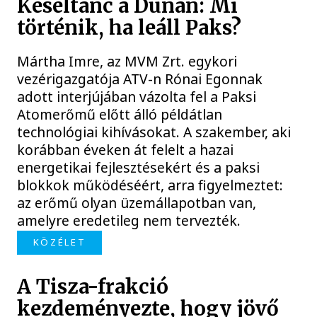
Késéltánc a Dunán: Mi
történik, ha leáll Paks?
Mártha Imre, az MVM Zrt. egykori
vezérigazgatója ATV-n Rónai Egonnak
adott interjújában vázolta fel a Paksi
Atomerőmű előtt álló példátlan
technológiai kihívásokat. A szakember, aki
korábban éveken át felelt a hazai
energetikai fejlesztésekért és a paksi
blokkok működéséért, arra figyelmeztet:
az erőmű olyan üzemállapotban van,
amelyre eredetileg nem tervezték.
KÖZÉLET
A Tisza-frakció
kezdeményezte, hogy jövő