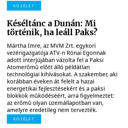
KÖZÉLET
Késéltánc a Dunán: Mi
történik, ha leáll Paks?
Mártha Imre, az MVM Zrt. egykori
vezérigazgatója ATV-n Rónai Egonnak
adott interjújában vázolta fel a Paksi
Atomerőmű előtt álló példátlan
technológiai kihívásokat. A szakember, aki
korábban éveken át felelt a hazai
energetikai fejlesztésekért és a paksi
blokkok működéséért, arra figyelmeztet:
az erőmű olyan üzemállapotban van,
amelyre eredetileg nem tervezték.
KÖZÉLET