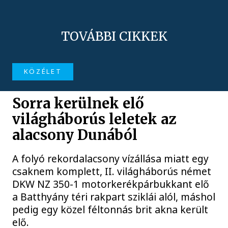
TOVÁBBI CIKKEK
KÖZÉLET
Sorra kerülnek elő
világháborús leletek az
alacsony Dunából
A folyó rekordalacsony vízállása miatt egy
csaknem komplett, II. világháborús német
DKW NZ 350-1 motorkerékpárbukkant elő
a Batthyány téri rakpart sziklái alól, máshol
pedig egy közel féltonnás brit akna került
elő.