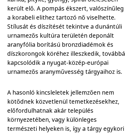
került elő. A pompás ékszert, valószínűleg
a korabeli elithez tartozó nő viselhette.
Stílusát és díszítését tekintve a dunántúli
urnamezős kultúra területén deponált
aranyfólia borítású bronzdiadémok és
díszkorongok köréhez illeszkedik, továbbá
kapcsolódik a nyugat-közép-európai
urnamezős aranyművesség tárgyaihoz is.
A hasonló kincsleletek jellemzően nem
kötődnek közvetlenül temetkezésekhez,
előfordulhatnak akár település
környezetében, vagy különleges
természeti helyeken is, így a tárgy egykori