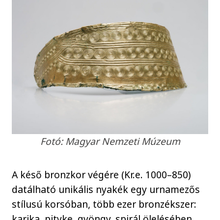
Fotó: Magyar Nemzeti Múzeum
A késő bronzkor végére (Kr.e. 1000–850)
datálható unikális nyakék egy urnamezős
stílusú korsóban, több ezer bronzékszer:
karika, pityke, gyöngy, spirál ölelésében