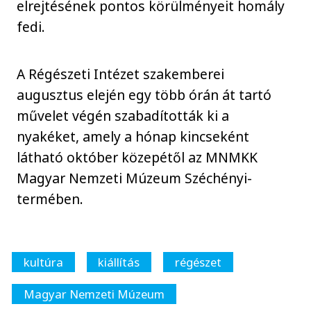
elrejtésének pontos körülményeit homály
fedi.
A Régészeti Intézet szakemberei
augusztus elején egy több órán át tartó
művelet végén szabadították ki a
nyakéket, amely a hónap kincseként
látható október közepétől az MNMKK
Magyar Nemzeti Múzeum Széchényi-
termében.
kultúra
kiállítás
régészet
Magyar Nemzeti Múzeum