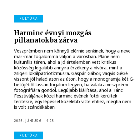
KULTÚRA
Harminc évnyi mozgás
pillanatokba zárva
Veszprémben nem könnyű elérnie senkinek, hogy a neve
már-már fogalommá váljon a városban. Pláne nem
kulturális téren, ahol a jó értelemben vett kritikus
közösség legalább annyira érzékeny a nívóra, mint a
zsigeri lokálpatriotizmusra. Gáspár Gábor, vagyis GéGé
viszont jól halad azon az úton, hogy a monogramja két G-
betűjéből lassan fogalom legyen, ha valaki a veszprémi
fotográfiára gondol. Legújabb kiállítása, ahol a Tánc
Fesztiváljának közel harminc évének fotói kerültek
terítékre, egy lépéssel közelebb vitte ehhez, mégha nem
is volt szándékában.
2026. JÚNIUS 6. 14:28
KULTÚRA