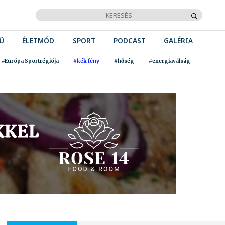
Ű
ÉLETMÓD
SPORT
PODCAST
GALÉRIA
#Európa Sportrégiója
#kék fény
#hőség
#energiaválság