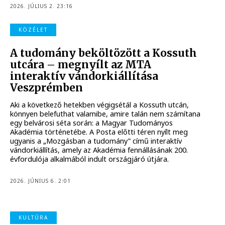
2026. JÚLIUS 2. 23:16
KÖZÉLET
A tudomány beköltözött a Kossuth
utcára – megnyílt az MTA
interaktív vándorkiállítása
Veszprémben
Aki a következő hetekben végigsétál a Kossuth utcán,
könnyen belefuthat valamibe, amire talán nem számítana
egy belvárosi séta során: a Magyar Tudományos
Akadémia történetébe. A Posta előtti téren nyílt meg
ugyanis a „Mozgásban a tudomány” című interaktív
vándorkiállítás, amely az Akadémia fennállásának 200.
évfordulója alkalmából indult országjáró útjára.
2026. JÚNIUS 6. 2:01
KULTÚRA