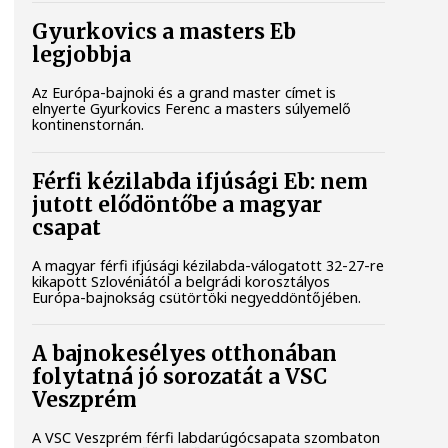
Gyurkovics a masters Eb
legjobbja
Az Európa-bajnoki és a grand master címet is
elnyerte Gyurkovics Ferenc a masters súlyemelő
kontinenstornán.
Férfi kézilabda ifjúsági Eb: nem
jutott elődöntőbe a magyar
csapat
A magyar férfi ifjúsági kézilabda-válogatott 32-27-re
kikapott Szlovéniától a belgrádi korosztályos
Európa-bajnokság csütörtöki negyeddöntőjében.
A bajnokesélyes otthonában
folytatná jó sorozatát a VSC
Veszprém
A VSC Veszprém férfi labdarúgócsapata szombaton