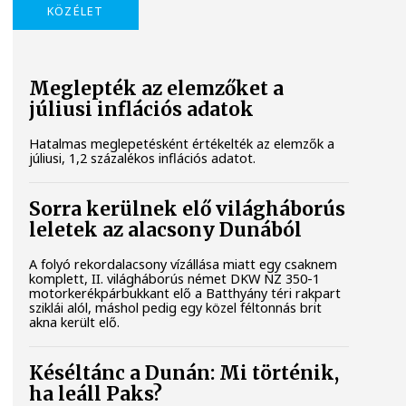
KÖZÉLET
Meglepték az elemzőket a
júliusi inflációs adatok
Hatalmas meglepetésként értékelték az elemzők a
júliusi, 1,2 százalékos inflációs adatot.
Sorra kerülnek elő világháborús
leletek az alacsony Dunából
A folyó rekordalacsony vízállása miatt egy csaknem
komplett, II. világháborús német DKW NZ 350-1
motorkerékpárbukkant elő a Batthyány téri rakpart
sziklái alól, máshol pedig egy közel féltonnás brit
akna került elő.
Késéltánc a Dunán: Mi történik,
ha leáll Paks?