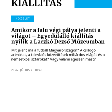
KIÁLLÍTÁS
KÖZÉLET
Amikor a falu végi pálya jelenti a
világot – Egyedülálló kiállítás
nyílik a Laczkó Dezső Múzeumban
Mit jelent ma a futball Magyarországon? A csillogó
arénákat, a televíziós közvetítések milliárdos világát és a
nemzetközi sztárokat? Vagy valami egészen mást?
2026. JÚLIUS 7. 10:43