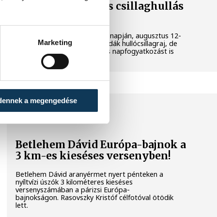
napfogyatkozás és csillaghullás
is vár ránk
Az év legsűrűbb csillagászati napján, augusztus 12-
Marketing
én éjjel tetőzik majd a Perseidák hullócsillagraj, de
ugyanezen a napon részleges napfogyatkozást is
meg lehet majd figyelni.
dennek a megengedése
SPORT
Betlehem Dávid Európa-bajnok a
3 km-es kieséses versenyben!
Betlehem Dávid aranyérmet nyert pénteken a
nyíltvízi úszók 3 kilométeres kieséses
versenyszámában a párizsi Európa-
bajnokságon. Rasovszky Kristóf célfotóval ötödik
lett.