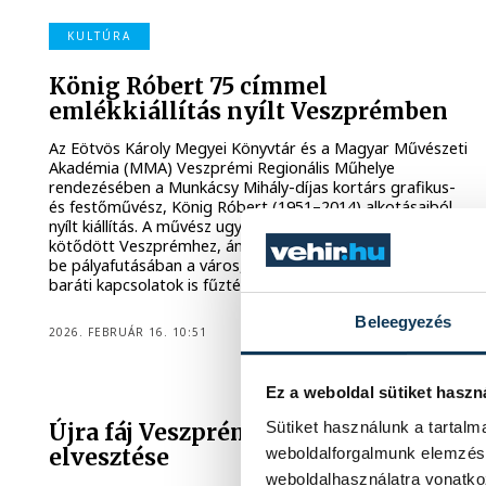
KULTÚRA
König Róbert 75 címmel
emlékkiállítás nyílt Veszprémben
Az Eötvös Károly Megyei Könyvtár és a Magyar Művészeti
Akadémia (MMA) Veszprémi Regionális Műhelye
rendezésében a Munkácsy Mihály-díjas kortárs grafikus-
és festőművész, König Róbert (1951–2014) alkotásaiból
nyílt kiállítás. A művész ugyan rokoni szálakkal nem
kötődött Veszprémhez, ám igen jelentős szerepet töltött
be pályafutásában a város, amelyhez kiváló személyes és
baráti kapcsolatok is fűzték.
Beleegyezés
2026. FEBRUÁR 16. 10:51
KIÁLLÍTÁS
Ez a weboldal sütiket haszn
Sütiket használunk a tartal
Újra fáj Veszprém sötét angyalának
weboldalforgalmunk elemzésé
elvesztése
weboldalhasználatra vonatko