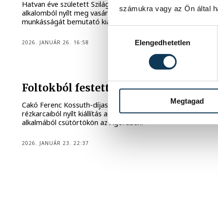
Hatvan éve született Szilágyi László – Lackó. Ebből az
számukra vagy az Ön által ha
alkalomból nyílt meg vasárnap a punk festőművész
munkásságát bemutató kiállítás a Csikász Galériában.
Hozzájárulás kiválasztása
Elengedhetetlen
2026. JANUÁR 26. 16:58
KULTÚRA
Foltokból festett képek
Megtagad
Cakó Ferenc Kossuth-díjas grafikus festményeiből és
rézkarcaiból nyílt kiállítás a magyar kultúra napja
alkalmából csütörtökön az Agórában.
2026. JANUÁR 23. 22:37