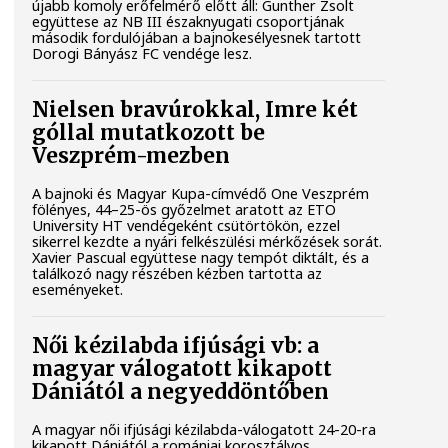
újabb komoly erőfelmérő előtt áll: Gunther Zsolt
együttese az NB III északnyugati csoportjának
második fordulójában a bajnokesélyesnek tartott
Dorogi Bányász FC vendége lesz.
Nielsen bravúrokkal, Imre két
góllal mutatkozott be
Veszprém-mezben
A bajnoki és Magyar Kupa-címvédő One Veszprém
fölényes, 44–25-ös győzelmet aratott az ETO
University HT vendégeként csütörtökön, ezzel
sikerrel kezdte a nyári felkészülési mérkőzések sorát.
Xavier Pascual együttese nagy tempót diktált, és a
találkozó nagy részében kézben tartotta az
eseményeket.
Női kézilabda ifjúsági vb: a
magyar válogatott kikapott
Dániától a negyeddöntőben
A magyar női ifjúsági kézilabda-válogatott 24-20-ra
kikapott Dániától a romániai korosztályos