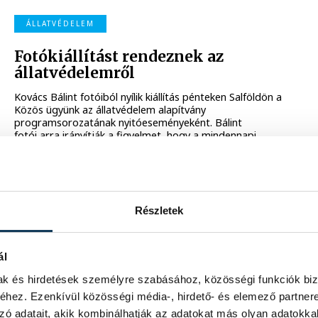
ÁLLATVÉDELEM
Fotókiállítást rendeznek az
állatvédelemről
Kovács Bálint fotóiból nyílik kiállítás pénteken Salföldön a
Közös ügyünk az állatvédelem alapítvány
programsorozatának nyitóeseményeként. Bálint
fotói arra irányítják a figyelmet, hogy a mindennapi
döntéseink miként hatnak az állatok sorsára, és hol
vannak azok a helyzetek, ahol tudással és felelősséggel
megelőzhető a szenvedés.
2026. JANUÁR 30. 10:20
Részletek
KIÁLLÍTÁS
ál
mak és hirdetések személyre szabásához, közösségi funkciók biz
Képzőművész új utakon
hez. Ezenkívül közösségi média-, hirdető- és elemező partner
Bemutatták Ábel Tamás Nem leszek aki voltam című
zó adatait, akik kombinálhatják az adatokat más olyan adatokka