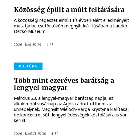
Közösség épült a múlt feltárására
A közösségi régészet elmúlt tíz évben elért eredményeit
mutatja be csütörtökön megnyílt kiállításában a Laczkó
Dezső Múzeum.
2026. MÁJUS 29. 11:23
KULTÚRA
Több mint ezeréves barátság a
lengyel-magyar
Március 23. a lengyel-magyar barátság napja, ez
alkalomból vasárnap az Agóra adott otthont az
ünnepélynek. Megnyílt Wieloch-Varga Krystyna kiállítása,
de koncertre, sőt, lengyel édességek kóstolására is sor
került.
2026. MÁRCIUS 30. 14:39