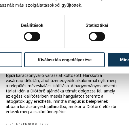
kiállításának katalógusát szombaton. Az alkotó egy
sznált más szolgáltatásokból gyűjtöttek.
tízéves időszakot zár le a tárlattal, és megmutatja, milyen
új irányba fordul művészetével.
2026. JANUÁR 25. 10:45
Beállítások
Statisztikai
Mesékbe illő ünnepi hangulat a XI.
Mézes Hárskút kiállítás
Kiválasztás engedélyezése
Min
megnyitóján
Igazi karácsonyváró varázslat költözött Hárskútra
vasárnap délután, ahol tizenegyedik alkalommal nyílt meg
a település mézeskalács kiállítása. A hagyományos adventi
tárlat idén a Diótörő ajándéka témát dolgozza fel, amely
az egész kiállítótérben mesés hangulatot teremt: a
látogatók úgy érezhetik, mintha maguk is belépnének
abba a karácsonyesti pillanatba, amikor a Diótörő először
érkezik meg a család ünnepébe.
2025. DECEMBER 8. 17:07