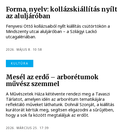
Forma, nyelv: kollázskiállítás nyílt
az aluljáróban
Fenyvesi Ottó kollázsaiból nyílt kiállítás csütörtökön a
Mindszenty utcai aluljáróban – a Szilágyi Lackó
utcagalériában.
2026. MÁJUS 8. 10:58
KULTÚRA
Mesél az erdő – arborétumok
művész szemmel
A Művészetek Háza kétévente rendezi meg a Tavaszi
Tárlatot, amelyen idén az arborétum tematikájára
reflektáló műveket láthatunk. Dohnál Szonját, a kiállítás
kurátorát kértük meg, segítsen eligazodni a sűrűjében,
hogy a sok fa között megtaláljuk az erdőt.
2026. MÁRCIUS 25. 17:39