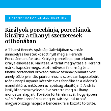
HERENDI PORCELÁNMANUFAKTÚRA
Királyok porcelánja, porcelánok
királya a tihanyi szerzetesek
otthonában
A Tihanyi Bencés Apátság Galériájában szerdán
ünnepélyes keretek között nyílt meg a Herendi
Porcelánmanufaktúra Királyok porcelánja, porcelánok
királya elnevezésű kiállítása. A tárlat megnyitása a Herendi
márka kapcsán megszokott művészi finomság és a
tihanyi történelmi örökség találkozásának pillanata volt,
amely több jelentős jubileumhoz is szorosan kapcsolódik.
Idén ünnepli ugyanis kétszáz éves fennállását a világhírű
manufaktúra, miközben az apátság alapítója, I. András
király kilencszáznyolcvan éve vetette meg a Tihanyi
monostor alapjait. További történelmi szál, hogy éppen
száztíz éve koronázták meg IV. Károlyt, aki utolsó
magyarországi napjait a bencések falai között töltötte.