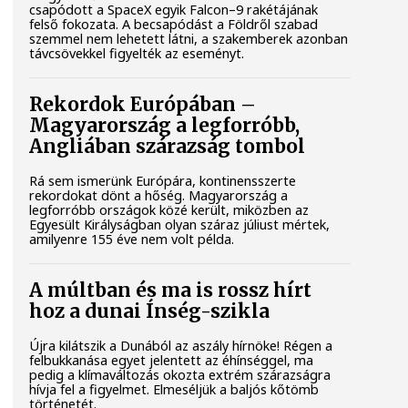
csapódott a SpaceX egyik Falcon–9 rakétájának
felső fokozata. A becsapódást a Földről szabad
szemmel nem lehetett látni, a szakemberek azonban
távcsövekkel figyelték az eseményt.
Rekordok Európában –
Magyarország a legforróbb,
Angliában szárazság tombol
Rá sem ismerünk Európára, kontinensszerte
rekordokat dönt a hőség. Magyarország a
legforróbb országok közé került, miközben az
Egyesült Királyságban olyan száraz júliust mértek,
amilyenre 155 éve nem volt példa.
A múltban és ma is rossz hírt
hoz a dunai Ínség-szikla
Újra kilátszik a Dunából az aszály hírnöke! Régen a
felbukkanása egyet jelentett az éhínséggel, ma
pedig a klímaváltozás okozta extrém szárazságra
hívja fel a figyelmet. Elmeséljük a baljós kőtömb
történetét.