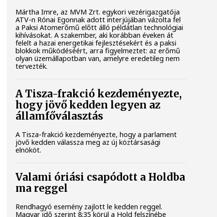
Mártha Imre, az MVM Zrt. egykori vezérigazgatója
ATV-n Rónai Egonnak adott interjújában vázolta fel
a Paksi Atomerőmű előtt álló példátlan technológiai
kihívásokat. A szakember, aki korábban éveken át
felelt a hazai energetikai fejlesztésekért és a paksi
blokkok működéséért, arra figyelmeztet: az erőmű
olyan üzemállapotban van, amelyre eredetileg nem
tervezték.
A Tisza-frakció kezdeményezte,
hogy jövő kedden legyen az
államfőválasztás
A Tisza-frakció kezdeményezte, hogy a parlament
jövő kedden válassza meg az új köztársasági
elnököt.
Valami óriási csapódott a Holdba
ma reggel
Rendhagyó esemény zajlott le kedden reggel.
Magyar idő szerint 8:35 körül a Hold felszínébe