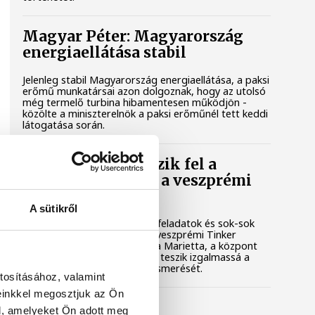
Magyar Péter: Magyarország
energiaellátása stabil
Jelenleg stabil Magyarország energiaellátása, a paksi
erőmű munkatársai azon dolgoznak, hogy az utolsó
még termelő turbina hibamentesen működjön -
közölte a miniszterelnök a paksi erőműnél tett keddi
látogatása során.
Játék közben fedezik fel a
tudomány világát a veszprémi
gyerekek
A sütikről
Látványos kísérletek, kreatív feladatok és sok-sok
élmény várja a gyerekeket a veszprémi Tinker
Labsben. Videónkban Balassa Marietta, a központ
vezetője mutatja be, hogyan teszik izgalmassá a
természettudományok megismerését.
tosításához, valamint
einkkel megosztjuk az Ön
Augusztus 12-én
l, amelyeket Ön adott meg