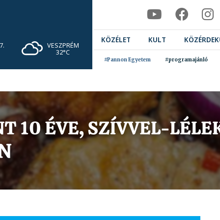
KÖZÉLET
KULT
KÖZÉRDEK
VESZPRÉM
7.
32°C
#Pannon Egyetem
#programajánló