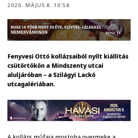
2026. MÁJUS 8. 10:58
Fenyvesi Ottó kollázsaiból nyílt kiállítás
csütörtökön a Mindszenty utcai
aluljáróban – a Szilágyi Lackó
utcagalériában.
A kollázs műfaja mostoha gyermeke a