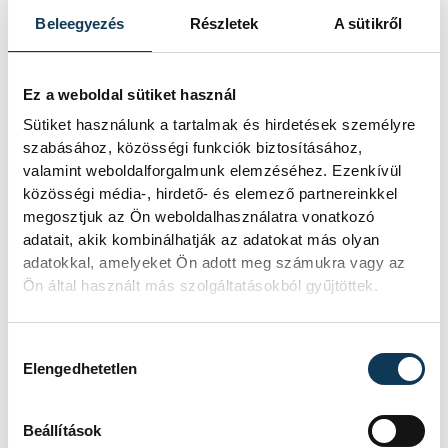
szomszédságukkal.
Beleegyezés
Részletek
A sütikről
Ez a weboldal sütiket használ
Sütiket használunk a tartalmak és hirdetések személyre
szabásához, közösségi funkciók biztosításához,
valamint weboldalforgalmunk elemzéséhez. Ezenkívül
közösségi média-, hirdető- és elemező partnereinkkel
megosztjuk az Ön weboldalhasználatra vonatkozó
adatait, akik kombinálhatják az adatokat más olyan
adatokkal, amelyeket Ön adott meg számukra vagy az
Ön által használt más szolgáltatásokból gyűjtöttek.
Hozzájárulás kiválasztása
Fenyvesi Ottó
Elengedhetetlen
Méltán dicsérjük az utcagaléria puszta
Beállítások