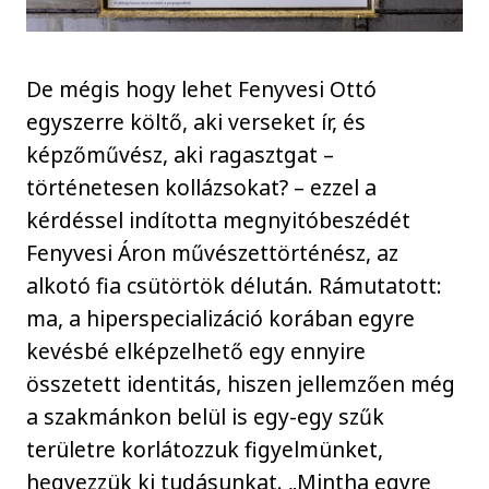
De mégis hogy lehet Fenyvesi Ottó
egyszerre költő, aki verseket ír, és
képzőművész, aki ragasztgat –
történetesen kollázsokat? – ezzel a
kérdéssel indította megnyitóbeszédét
Fenyvesi Áron művészettörténész, az
alkotó fia csütörtök délután. Rámutatott:
ma, a hiperspecializáció korában egyre
kevésbé elképzelhető egy ennyire
összetett identitás, hiszen jellemzően még
a szakmánkon belül is egy-egy szűk
területre korlátozzuk figyelmünket,
hegyezzük ki tudásunkat. „Mintha egyre