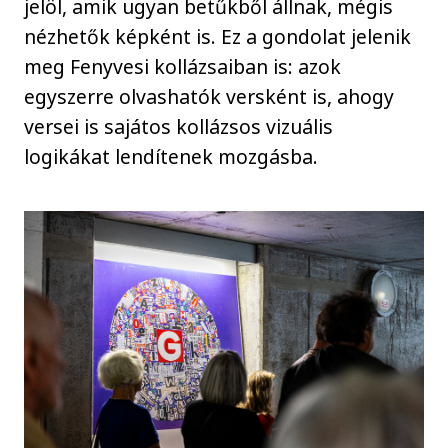
jelöl, amik ugyan betűkből állnak, mégis
nézhetők képként is. Ez a gondolat jelenik
meg Fenyvesi kollázsaiban is: azok
egyszerre olvashatók versként is, ahogy
versei is sajátos kollázsos vizuális
logikákat lendítenek mozgásba.