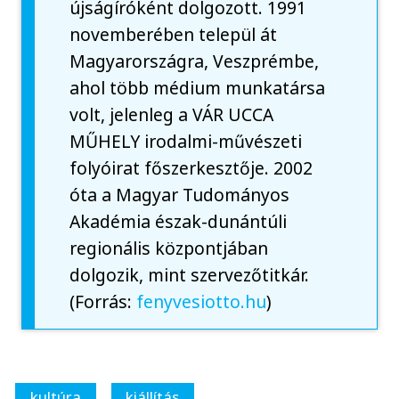
újságíróként dolgozott. 1991
novemberében települ át
Magyarországra, Veszprémbe,
ahol több médium munkatársa
volt, jelenleg a VÁR UCCA
MŰHELY irodalmi-művészeti
folyóirat főszerkesztője. 2002
óta a Magyar Tudományos
Akadémia észak-dunántúli
regionális központjában
dolgozik, mint szervezőtitkár.
(Forrás:
fenyvesiotto.hu
)
kultúra
kiállítás