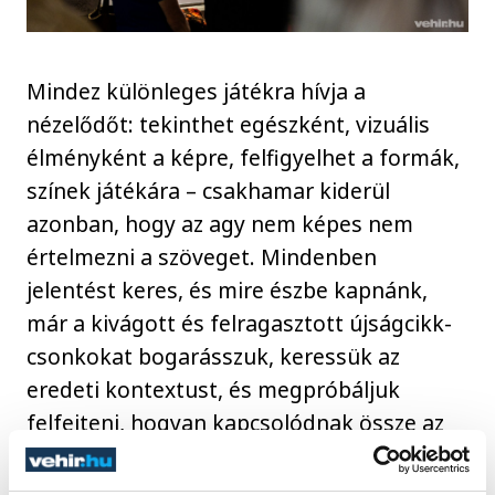
Mindez különleges játékra hívja a
nézelődőt: tekinthet egészként, vizuális
élményként a képre, felfigyelhet a formák,
színek játékára – csakhamar kiderül
azonban, hogy az agy nem képes nem
értelmezni a szöveget. Mindenben
jelentést keres, és mire észbe kapnánk,
már a kivágott és felragasztott újságcikk-
csonkokat bogarásszuk, keressük az
eredeti kontextust, és megpróbáljuk
felfejteni, hogyan kapcsolódnak össze az
eredeti közegükből kiragadott betűk,
szavak, bekezdések az új