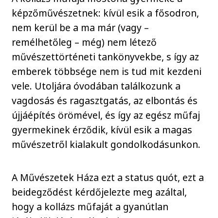
képzőművészetnek: kívül esik a fősodron,
nem kerül be a ma már (vagy –
remélhetőleg – még) nem létező
művészettörténeti tankönyvekbe, s így az
emberek többsége nem is tud mit kezdeni
vele. Utoljára óvodában találkozunk a
vagdosás és ragasztgatás, az elbontás és
újjáépítés örömével, és így az egész műfaj
gyermekinek érződik, kívül esik a magas
művészetről kialakult gondolkodásunkon.
A Művészetek Háza ezt a status quót, ezt a
beidegződést kérdőjelezte meg azáltal,
hogy a kollázs műfaját a gyanútlan