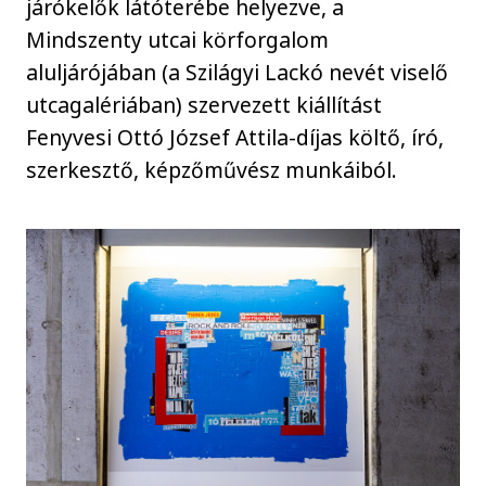
járókelők látóterébe helyezve, a
Mindszenty utcai körforgalom
aluljárójában (a Szilágyi Lackó nevét viselő
utcagalériában) szervezett kiállítást
Fenyvesi Ottó József Attila-díjas költő, író,
szerkesztő, képzőművész munkáiból.