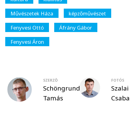
Művészetek Háza
képzőművészet
Fenyvesi Ottó
Áfrány Gábor
Fenyvesi Áron
SZERZŐ
FOTÓS
Schöngrundtner
Szalai
Tamás
Csaba