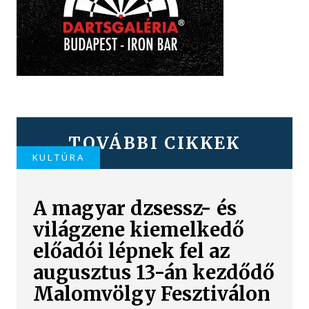
TOVÁBBI CIKKEK
KULTÚRA
A magyar dzsessz- és
világzene kiemelkedő
előadói lépnek fel az
augusztus 13-án kezdődő
Malomvölgy Fesztiválon