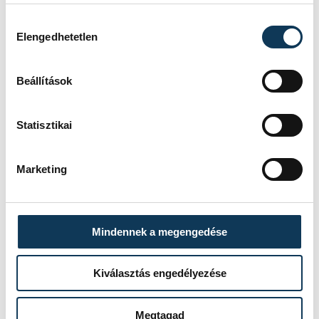
Művészetek Háza Veszprém
Hozzájárulás kiválasztása
Dohnál Szonja
Pablo és Picasso
Elengedhetetlen
Beállítások
SZERZŐ
FOTÓS
Statisztikai
Szabó
Szalai
Eszter
Csaba
Marketing
Mindennek a megengedése
Kiválasztás engedélyezése
Megtagad