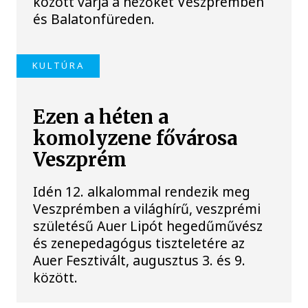
között várja a nézőket Veszprémben
és Balatonfüreden.
KULTÚRA
Ezen a héten a
komolyzene fővárosa
Veszprém
Idén 12. alkalommal rendezik meg
Veszprémben a világhírű, veszprémi
születésű Auer Lipót hegedűművész
és zenepedagógus tiszteletére az
Auer Fesztivált, augusztus 3. és 9.
között.