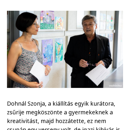
Dohnál Szonja, a kiállítás egyik kurátora,
zsűrije megköszönte a gyermekeknek a
kreativitást, majd hozzátette, ez nem
csupán egy verseny volt, de igazi kihívás is,