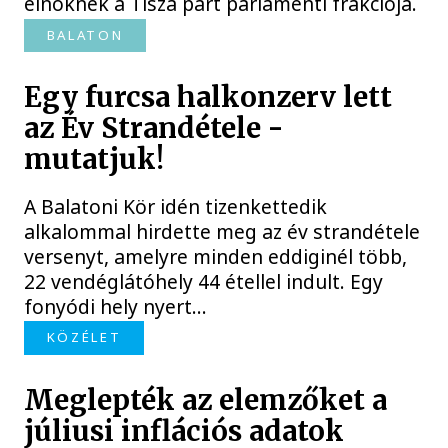
elnöknek a Tisza párt parlamenti frakciója.
BALATON
Egy furcsa halkonzerv lett
az Év Strandétele -
mutatjuk!
A Balatoni Kör idén tizenkettedik
alkalommal hirdette meg az év strandétele
versenyt, amelyre minden eddiginél több,
22 vendéglátóhely 44 étellel indult. Egy
fonyódi hely nyert...
KÖZÉLET
Meglepték az elemzőket a
júliusi inflációs adatok