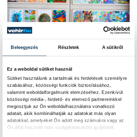
Beleegyezés
Részletek
A sütikről
Az eseményen egyébként részt vett többek
között Vetter Szilvia, a Közös ügyünk az
Ez a weboldal sütiket használ
állatvédelem Alapítvány elnöke, Gregor
Sütiket használunk a tartalmak és hirdetések személyre
Bernadett színésznő, az Alapítvány tagja.
szabásához, közösségi funkciók biztosításához,
valamint weboldalforgalmunk elemzéséhez. Ezenkívül
közösségi média-, hirdető- és elemező partnereinkkel
megosztjuk az Ön weboldalhasználatra vonatkozó
kultúra
színház
kiállítás
adatait, akik kombinálhatják az adatokat más olyan
adatokkal, amelyeket Ön adott meg számukra vagy az
Pannon Várszínház
Vándorfi László
Ön által használt más szolgáltatásokból gyűjtöttek.