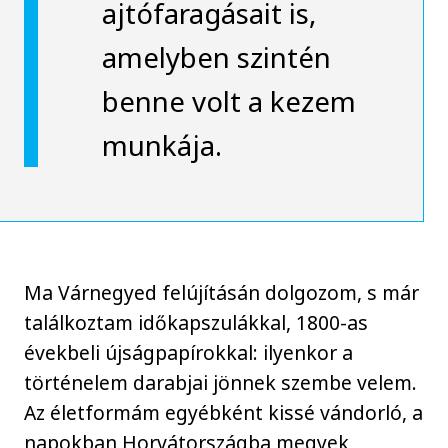
ajtófaragásait is,
amelyben szintén
benne volt a kezem
munkája.
Ma Várnegyed felújításán dolgozom, s már
találkoztam időkapszulákkal, 1800-as
évekbeli újságpapírokkal: ilyenkor a
történelem darabjai jönnek szembe velem.
Az életformám egyébként kissé vándorló, a
napokban Horvátországba megyek