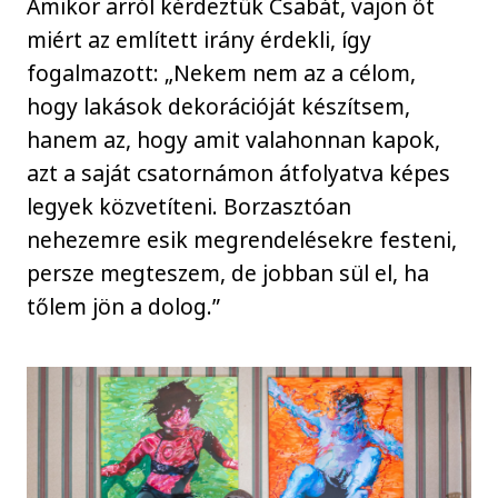
Amikor arról kérdeztük Csabát, vajon őt
miért az említett irány érdekli, így
fogalmazott: „Nekem nem az a célom,
hogy lakások dekorációját készítsem,
hanem az, hogy amit valahonnan kapok,
azt a saját csatornámon átfolyatva képes
legyek közvetíteni. Borzasztóan
nehezemre esik megrendelésekre festeni,
persze megteszem, de jobban sül el, ha
tőlem jön a dolog.”