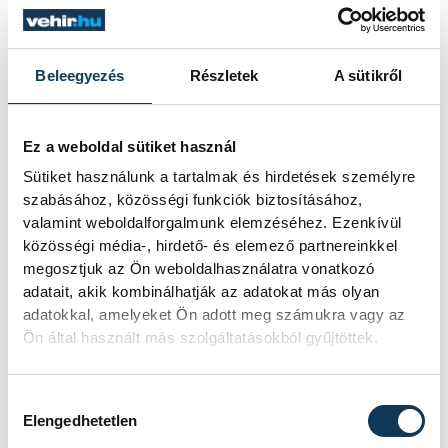
Beleegyezés
Részletek
A sütikről
Ez a weboldal sütiket használ
Sütiket használunk a tartalmak és hirdetések személyre
szabásához, közösségi funkciók biztosításához,
Amikor egy turista, vagy akár egy
valamint weboldalforgalmunk elemzéséhez. Ezenkívül
veszprémi ember végigsétál a történelmi
közösségi média-, hirdető- és elemező partnereinkkel
megosztjuk az Ön weboldalhasználatra vonatkozó
Vár utcában, és a szeme alig tudja
adatait, akik kombinálhatják az adatokat más olyan
befogadni az elé táruló látványt,
adatokkal, amelyeket Ön adott meg számukra vagy az
legtöbbször a múltban keresi a választ a
Ön által használt más szolgáltatásokból gyűjtöttek.
festői tájra. Pedig a jelennek legalább
olyan fontos szerepe van a múlt
Hozzájárulás kiválasztása
Elengedhetetlen
megőrzésében, mint annak, hogy elődjeink