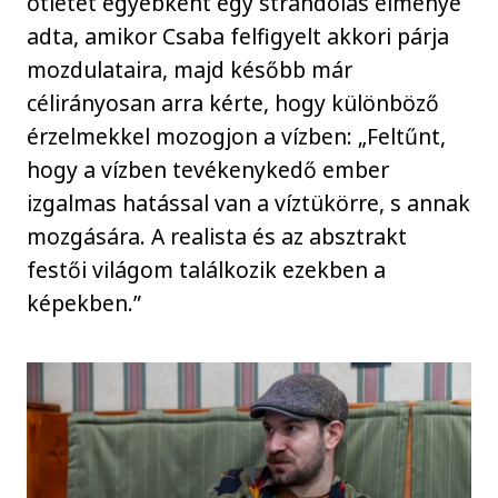
ötletet egyébként egy strandolás élménye
adta, amikor Csaba felfigyelt akkori párja
mozdulataira, majd később már
célirányosan arra kérte, hogy különböző
érzelmekkel mozogjon a vízben: „Feltűnt,
hogy a vízben tevékenykedő ember
izgalmas hatással van a víztükörre, s annak
mozgására. A realista és az absztrakt
festői világom találkozik ezekben a
képekben.”