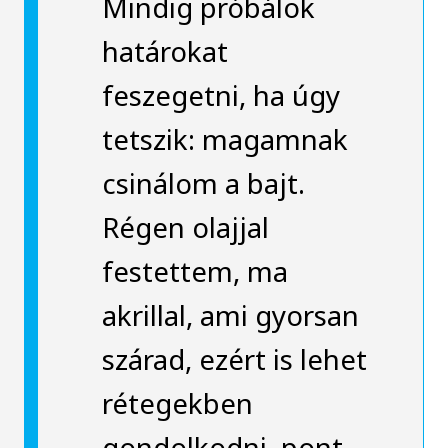
Mindig próbálok
határokat
feszegetni, ha úgy
tetszik: magamnak
csinálom a bajt.
Régen olajjal
festettem, ma
akrillal, ami gyorsan
szárad, ezért is lehet
rétegekben
gondolkodni, pont