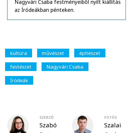
Nagyvári Csaba festményeiből nyílt kiállítás
az Íródeákban pénteken.
kultúra
művészet
építészet
festészet
Nagyvári Csaba
Íródeák
SZERZŐ
FOTÓS
Szabó
Szalai