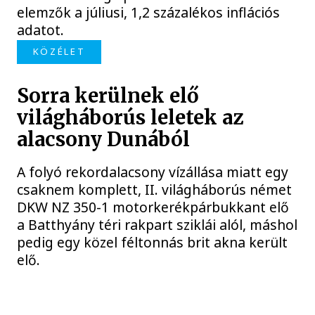
elemzők a júliusi, 1,2 százalékos inflációs
adatot.
KÖZÉLET
Sorra kerülnek elő
világháborús leletek az
alacsony Dunából
A folyó rekordalacsony vízállása miatt egy
csaknem komplett, II. világháborús német
DKW NZ 350-1 motorkerékpárbukkant elő
a Batthyány téri rakpart sziklái alól, máshol
pedig egy közel féltonnás brit akna került
elő.