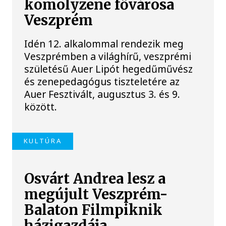
komolyzene fővárosa
Veszprém
Idén 12. alkalommal rendezik meg
Veszprémben a világhírű, veszprémi
születésű Auer Lipót hegedűművész
és zenepedagógus tiszteletére az
Auer Fesztivált, augusztus 3. és 9.
között.
KULTÚRA
Osvárt Andrea lesz a
megújult Veszprém-
Balaton Filmpiknik
házigazdája