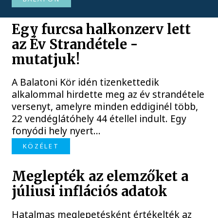
Egy furcsa halkonzerv lett
az Év Strandétele -
mutatjuk!
A Balatoni Kör idén tizenkettedik
alkalommal hirdette meg az év strandétele
versenyt, amelyre minden eddiginél több,
22 vendéglátóhely 44 étellel indult. Egy
fonyódi hely nyert...
KÖZÉLET
Meglepték az elemzőket a
júliusi inflációs adatok
Hatalmas meglepetésként értékelték az