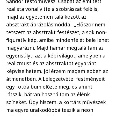
Sándor festőművész. Csabát az említett
realista vonal vitte a szobrászat felé is,
majd az egyetemen találkozott az
absztrakt ábrázolásmóddal: „Először nem
tetszett az absztrakt festészet, a sok non-
figuratív kép, amibe mindenfélét bele lehet
magyarázni. Majd hamar megtaláltam az
egyensúlyt, azt a képi világot, amelyben a
realizmust és az absztraktat egyaránt
képviselhetem. Jól érzem magam ebben az
átmenetben. A Lélegzetvétel festményeit
egy fotóalbum előzte meg, és amint
látszik, bátran használtam az élénk
színeket. Úgy hiszem, a kortárs művészek
ma egyre uralkodóbbá teszik a neon