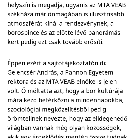
helyszín is megadja, ugyanis az MTA VEAB
székháza már önmagában is illusztrisabb
atmoszférát kínál a rendezvénynek, a
borospince és az előtte lévő panorámás
kert pedig ezt csak tovább erősíti.
Éppen ezért a sajtótájékoztatón dr.
Gelencsér András, a Pannon Egyetem
rektora és az MTA VEAB elnöke is jelen
volt. Ő méltatta azt, hogy a bor kultúrája
mára kezd beférkőzni a mindennapokba,
szociológiai megközelítésből pedig
örömtelinek nevezte, hogy az elidegenedő
világban vannak még olyan közösségek,
akik egy érdeklődés mentén össze tudnak