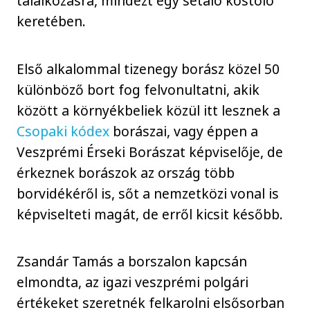
találkozásra, mindezt egy sétáló kóstoló
keretében.
Első alkalommal tizenegy borász közel 50
különböző bort fog felvonultatni, akik
között a környékbeliek közül itt lesznek a
Csopaki kódex
borászai, vagy éppen a
Veszprémi Érseki Borászat képviselője, de
érkeznek borászok az ország több
borvidékéről is, sőt a nemzetközi vonal is
képviselteti magát, de erről kicsit később.
Zsandár Tamás a borszalon kapcsán
elmondta, az igazi veszprémi polgári
értékeket szeretnék felkarolni elsősorban