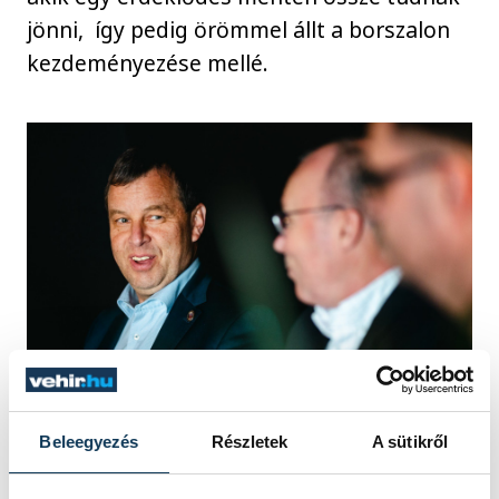
jönni, így pedig örömmel állt a borszalon
kezdeményezése mellé.
Beleegyezés
Részletek
A sütikről
Porga Gyula polgármester – ahogy idéztük