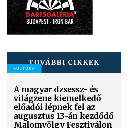
TOVÁBBI CIKKEK
KULTÚRA
A magyar dzsessz- és
világzene kiemelkedő
előadói lépnek fel az
augusztus 13-án kezdődő
Malomvölgy Fesztiválon