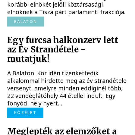
korábbi elnökét jelöli köztársasági
elnöknek a Tisza párt parlamenti frakciója.
BALATON
Egy furcsa halkonzerv lett
az Év Strandétele -
mutatjuk!
A Balatoni Kör idén tizenkettedik
alkalommal hirdette meg az év strandétele
versenyt, amelyre minden eddiginél több,
22 vendéglátóhely 44 étellel indult. Egy
fonyódi hely nyert...
KÖZÉLET
Meglepték az elemzőket a