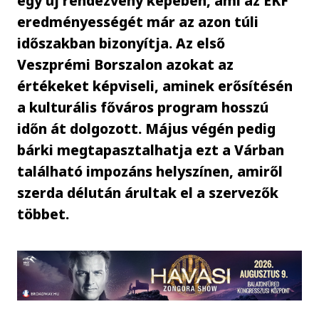
egy új rendezvény képében, ami az EKF
eredményességét már az azon túli
időszakban bizonyítja. Az első
Veszprémi Borszalon azokat az
értékeket képviseli, aminek erősítésén
a kulturális főváros program hosszú
időn át dolgozott. Május végén pedig
bárki megtapasztalhatja ezt a Várban
található impozáns helyszínen, amiről
szerda délután árultak el a szervezők
többet.