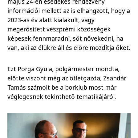
május 24-én esedékes rendezvény
információi mellett az is elhangzott, hogy a
2023-as év alatt kialakult, vagy
megerősített veszprémi közösségek
képesek fennmaradni, sőt növekedni, ha
van, aki az élükre áll és előre mozdítja őket.
Ezt Porga Gyula, polgármester mondta,
előtte viszont még az ötletgazda, Zsandár
Tamás számolt be a borklub most már
véglegesnek tekinthető tematikájáról.