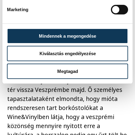
Marketing
Mindennek a megengedése
Kiválasztás engedélyezése
A mostani eseményen ott volt Szittnyai
Zalán is, a Zwack Izabella borkereskedés
Megtagad
borszakértője, aki május 24-én kiállítóként
tér vissza Veszprémbe majd. Ő személyes
tapasztalataként elmondta, hogy mióta
rendszeresen tart borkóstolókat a
Wine&Vinylben látja, hogy a veszprémi
közönség mennyire nyitott erre a
kultúrára, a borszalon pedig egy űrt tölt be