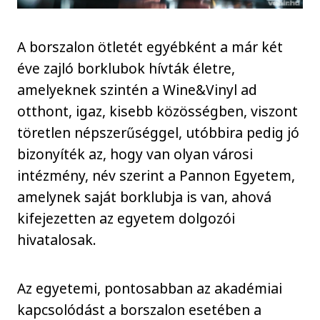
A borszalon ötletét egyébként a már két
éve zajló borklubok hívták életre,
amelyeknek szintén a Wine&Vinyl ad
otthont, igaz, kisebb közösségben, viszont
töretlen népszerűséggel, utóbbira pedig jó
bizonyíték az, hogy van olyan városi
intézmény, név szerint a Pannon Egyetem,
amelynek saját borklubja is van, ahová
kifejezetten az egyetem dolgozói
hivatalosak.
Az egyetemi, pontosabban az akadémiai
kapcsolódást a borszalon esetében a