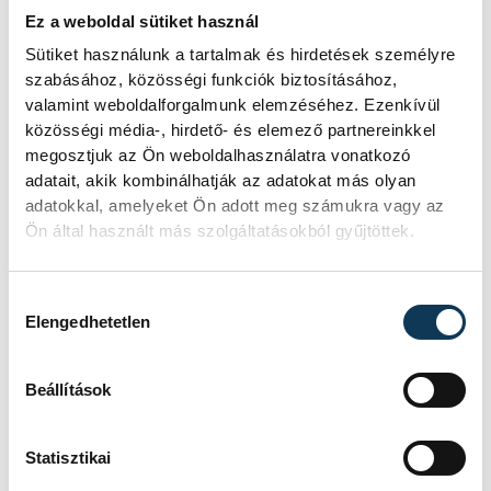
már – az EKF pozitív hagyatékának nevezte
Ez a weboldal sütiket használ
a borszalon koncepcióját, ami bebizonyítja,
Sütiket használunk a tartalmak és hirdetések személyre
hogy mindaz, amit a programmal
szabásához, közösségi funkciók biztosításához,
valamint weboldalforgalmunk elemzéséhez. Ezenkívül
elindítottak meg tud ragadni
közösségi média-, hirdető- és elemező partnereinkkel
Veszprémben, ha valaki eltökélten és kellő
megosztjuk az Ön weboldalhasználatra vonatkozó
minőséggel társulva áll mellé. Hiszen pont
adatait, akik kombinálhatják az adatokat más olyan
a helyi közösségek megerősítése volt az
adatokkal, amelyeket Ön adott meg számukra vagy az
Ön által használt más szolgáltatásokból gyűjtöttek.
egyik jelmondata az EKF-nek, ami most úgy
tűnik, hogy a borkultúra szempontjából
Hozzájárulás kiválasztása
megvalósul.
Elengedhetetlen
Beállítások
Statisztikai