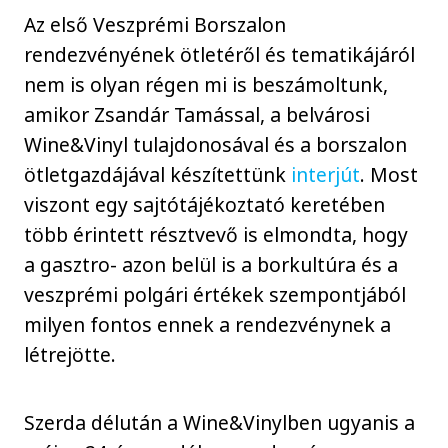
Az első Veszprémi Borszalon
rendezvényének ötletéről és tematikájáról
nem is olyan régen mi is beszámoltunk,
amikor Zsandár Tamással, a belvárosi
Wine&Vinyl tulajdonosával és a borszalon
ötletgazdájával készítettünk
interjút
. Most
viszont egy sajtótájékoztató keretében
több érintett résztvevő is elmondta, hogy
a gasztro- azon belül is a borkultúra és a
veszprémi polgári értékek szempontjából
milyen fontos ennek a rendezvénynek a
létrejötte.
Szerda délután a Wine&Vinylben ugyanis a