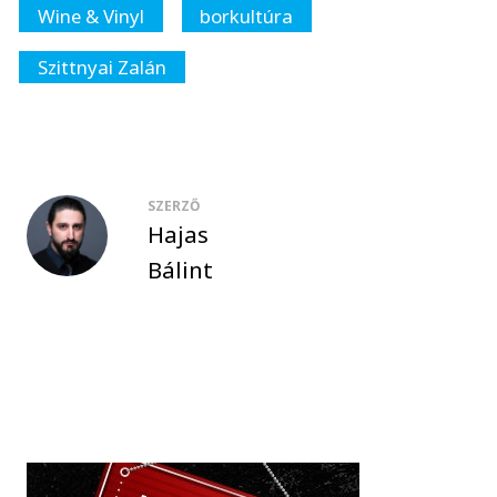
Wine & Vinyl
borkultúra
Szittnyai Zalán
SZERZŐ
Hajas
Bálint