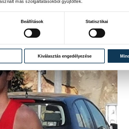
sznált más szolgáltatásokból gyűjtöttek.
Beállítások
Statisztikai
Kiválasztás engedélyezése
Min