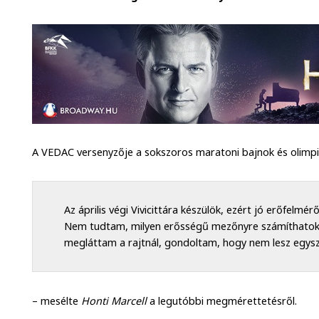
A VEDAC versenyzője a sokszoros maratoni bajnok és olimp
Az április végi Vivicittára készülök, ezért jó erőfelm
Nem tudtam, milyen erősségű mezőnyre számíthatok
megláttam a rajtnál, gondoltam, hogy nem lesz egysz
– mesélte
Honti Marcell
a legutóbbi megmérettetésről.