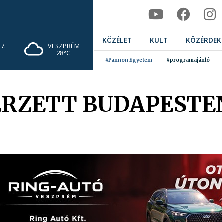
KÖZÉLET
KULT
KÖZÉRDEK
7.
VESZPRÉM
28°C
#Pannon Egyetem
#programajánló
RZETT BUDAPESTEN