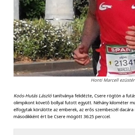
Honti Marcell ezüstér
Koós-Hutás László
tanítványa felidézte, Csere rögtön a futá
olimpikont követő bollyal futott együtt. Néhány kilométer
elfogytak körülötte az emberek, az erős szembeszél dacára i
másodikként ért be Csere mögött 36:25 perccel.