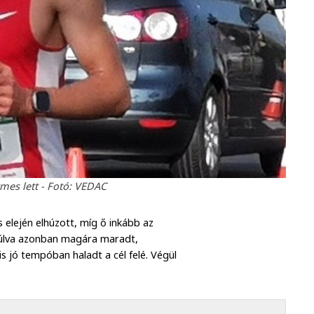
mes lett - Fotó: VEDAC
s elején elhúzott, míg ő inkább az
 múlva azonban magára maradt,
s jó tempóban haladt a cél felé. Végül