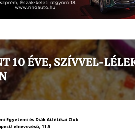
mi Egyetemi és Diák Atlétikai Club
pest! elnevezésű, 11.5