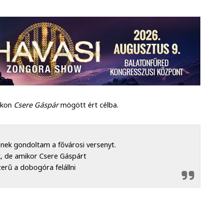
ikon
Csere Gáspár
mögött ért célba.
érőnek gondoltam a fővárosi versenyt.
, de amikor Csere Gáspárt
erű a dobogóra felállni