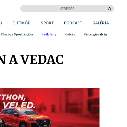
Ű
ÉLETMÓD
SPORT
PODCAST
GALÉRIA
#Európa Sportrégiója
#kék fény
#hőség
#energiaválság
 A VEDAC