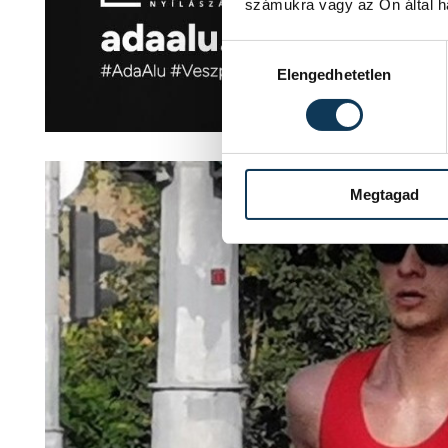
számukra vagy az Ön által ha
Hozzájárulás kiválasztása
Elengedhetetlen
Megtagad