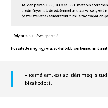
Az idén pályán 1500, 3000 és 5000 méteren szeretném
eredményeimet, de edzőmmel az utcai versenyzést is s
ősszel szeretnék félmaratont futni, a táv csapat ob-j
– folytatta a 19 éves sportoló.
Hozzátette még, úgy érzi, sokkal több van benne, mint amit
– Remélem, ezt az idén meg is tu
bizakodott.