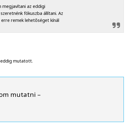
 megjavítani az eddigi
zeretnénk fókuszba állítani. Az
a erre remek lehetőséget kínál
 eddig mutatott.
dom mutatni –