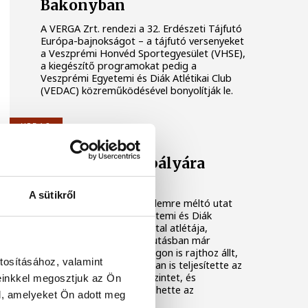
Bakonyban
A VERGA Zrt. rendezi a 32. Erdészeti Tájfutó
Európa-bajnokságot – a tájfutó versenyeket
a Veszprémi Honvéd Sportegyesület (VHSE),
a kiegészítő programokat pedig a
Veszprémi Egyetemi és Diák Atlétikai Club
(VEDAC) közreműködésével bonyolítják le.
VEDAC
A hegyekből a pályára
vezetett az út
A sütikről
Alig néhány év alatt figyelemre méltó utat
járt be a Veszprémi Egyetemi és Diák
Atlétikai Club (VEDAC) fiatal atlétája,
Mireider Gergő. A hegyifutásban már
Európa- és világbajnokságon is rajthoz állt,
tosításához, valamint
idén pedig pályaatlétikában is teljesítette az
U18-as Európa-bajnoki szintet, és
einkkel megosztjuk az Ön
Magyarországot képviselhette az
l, amelyeket Ön adott meg
olaszországi Rietiben.