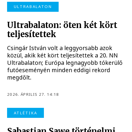
ULTRABALATON
Ultrabalaton: öten két kört
teljesítettek
Csingár István volt a leggyorsabb azok
közül, akik két kört teljesítettek a 20. NN
Ultrabalaton; Európa legnagyobb tókerülő
futóeseményén minden eddigi rekord
megdőlt.
2026. ÁPRILIS 27. 14:18
ATLÉTIKA
Sabastian Sawe történelmi