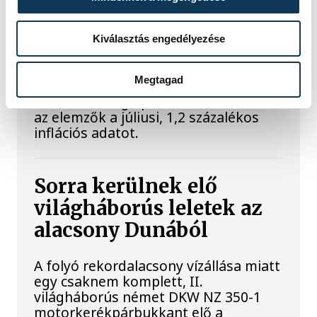
Meglepték az elemzőket
Kiválasztás engedélyezése
a júliusi inflációs adatok
Megtagad
Hatalmas meglepetésként értékelték
az elemzők a júliusi, 1,2 százalékos
inflációs adatot.
Sorra kerülnek elő
világháborús leletek az
alacsony Dunából
A folyó rekordalacsony vízállása miatt
egy csaknem komplett, II.
világháborús német DKW NZ 350-1
motorkerékpárbukkant elő a