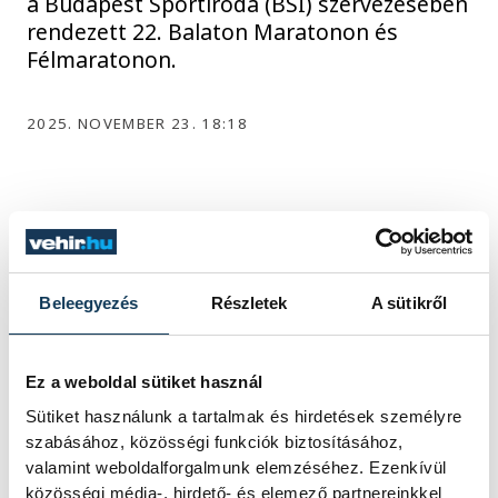
a Budapest Sportiroda (BSI) szervezésében
rendezett 22. Balaton Maratonon és
Félmaratonon.
2025. NOVEMBER 23. 18:18
1
2
3
4
5
...
Beleegyezés
Részletek
A sütikről
KÖZÉLET
Ez a weboldal sütiket használ
Sütiket használunk a tartalmak és hirdetések személyre
szabásához, közösségi funkciók biztosításához,
Baka Andrást jelöli
valamint weboldalforgalmunk elemzéséhez. Ezenkívül
közösségi média-, hirdető- és elemező partnereinkkel