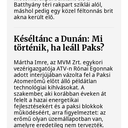
Batthyány téri rakpart sziklái alól,
máshol pedig egy közel féltonnás brit
akna került elő.
Késéltánc a Dunán: Mi
történik, ha leáll Paks?
Mártha Imre, az MVM Zrt. egykori
vezérigazgatója ATV-n Rónai Egonnak
adott interjújában vázolta fel a Paksi
Atomerőmű előtt álló példátlan
technológiai kihívásokat. A
szakember, aki korábban éveken át
felelt a hazai energetikai
fejlesztésekért és a paksi blokkok
működéséért, arra figyelmeztet: az
erőmű olyan üzemállapotban van,
amelyre eredetileg nem tervezték.