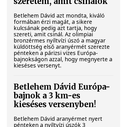
szeretem, amit csinálok
Betlehem Dávid azt mondta, kiváló
formában érzi magát, a sikere
kulcsának pedig azt tartja, hogy
szereti, amit csinál. Az olimpiai
bronzérmes nyíltvízi úszó a magyar
küldöttség első aranyérmét szerezte
pénteken a párizsi vizes Európa-
bajnokságon azzal, hogy megnyerte a
kieséses versenyt.
Betlehem Dávid Európa-
bajnok a 3 km-es
kieséses versenyben!
Betlehem Dávid aranyérmet nyert
pénteken a nyíltvízi úszók 3