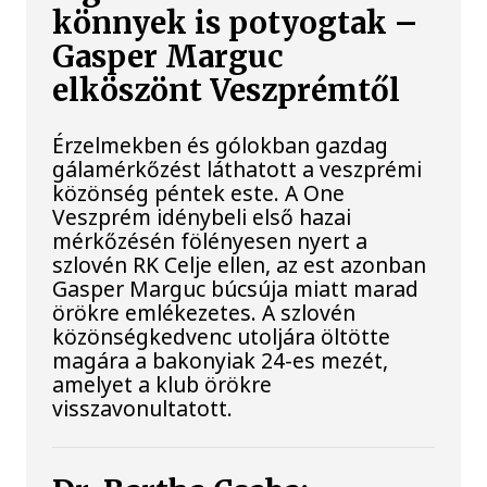
könnyek is potyogtak –
Gasper Marguc
elköszönt Veszprémtől
Érzelmekben és gólokban gazdag
gálamérkőzést láthatott a veszprémi
közönség péntek este. A One
Veszprém idénybeli első hazai
mérkőzésén fölényesen nyert a
szlovén RK Celje ellen, az est azonban
Gasper Marguc búcsúja miatt marad
örökre emlékezetes. A szlovén
közönségkedvenc utoljára öltötte
magára a bakonyiak 24-es mezét,
amelyet a klub örökre
visszavonultatott.