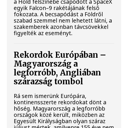
a Hold felszínébe csapódott a SpaceX
egyik Falcon–9 rakétájának felső
fokozata. A becsapódást a Földről
szabad szemmel nem lehetett látni, a
szakemberek azonban távcsövekkel
figyelték az eseményt.
Rekordok Európában –
Magyarország a
legforróbb, Angliában
szárazság tombol
Rá sem ismerünk Európára,
kontinensszerte rekordokat dönt a
hőség. Magyarország a legforróbb
országok közé került, miközben az
Egyesült Királyságban olyan száraz
júliust mértek, amilyenre 155 éve nem