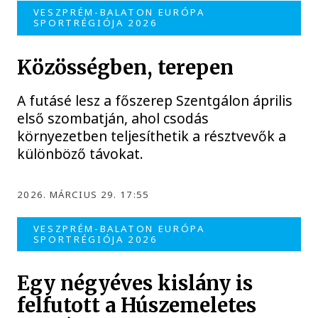
VESZPRÉM-BALATON EURÓPA
SPORTRÉGIÓJA 2026
Közösségben, terepen
A futásé lesz a főszerep Szentgálon április
első szombatján, ahol csodás
környezetben teljesíthetik a résztvevők a
különböző távokat.
2026. MÁRCIUS 29. 17:55
VESZPRÉM-BALATON EURÓPA
SPORTRÉGIÓJA 2026
Egy négyéves kislány is
felfutott a Húszemeletes