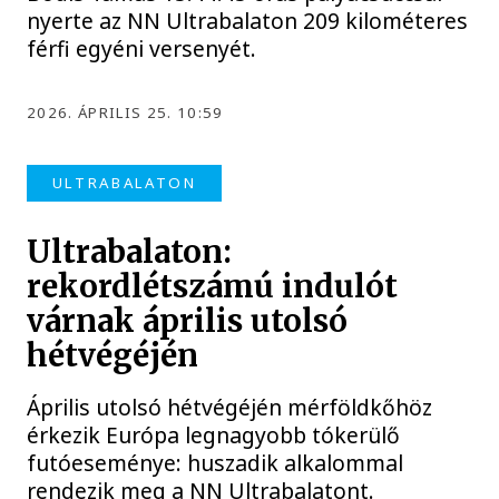
nyerte az NN Ultrabalaton 209 kilométeres
férfi egyéni versenyét.
2026. ÁPRILIS 25. 10:59
ULTRABALATON
Ultrabalaton:
rekordlétszámú indulót
várnak április utolsó
hétvégéjén
Április utolsó hétvégéjén mérföldkőhöz
érkezik Európa legnagyobb tókerülő
futóeseménye: huszadik alkalommal
rendezik meg a NN Ultrabalatont.