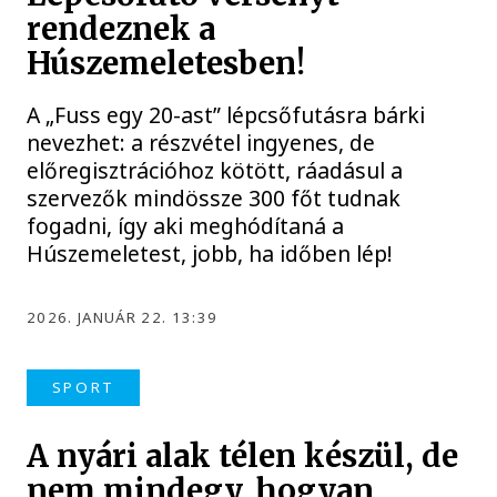
rendeznek a
Húszemeletesben!
A „Fuss egy 20-ast” lépcsőfutásra bárki
nevezhet: a részvétel ingyenes, de
előregisztrációhoz kötött, ráadásul a
szervezők mindössze 300 főt tudnak
fogadni, így aki meghódítaná a
Húszemeletest, jobb, ha időben lép!
2026. JANUÁR 22. 13:39
SPORT
A nyári alak télen készül, de
nem mindegy, hogyan