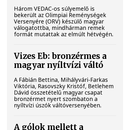
Három VEDAC-os súlyemelő is
bekerült az Olimpiai Reménységek
Versenyére (ORV) készülő magyar
válogatottba, mindhárman remek
formát mutattak az elmúlt hétvégén.
Vizes Eb: bronzérmes a
magyar nyíltvízi váltó
A Fábián Bettina, Mihályvári-Farkas
Viktória, Rasovszky Kristóf, Betlehem
Dávid összetételű magyar csapat
bronzérmet nyert szombaton a
nyíltvízi úszók váltóversenyében.
A gólok mellett a