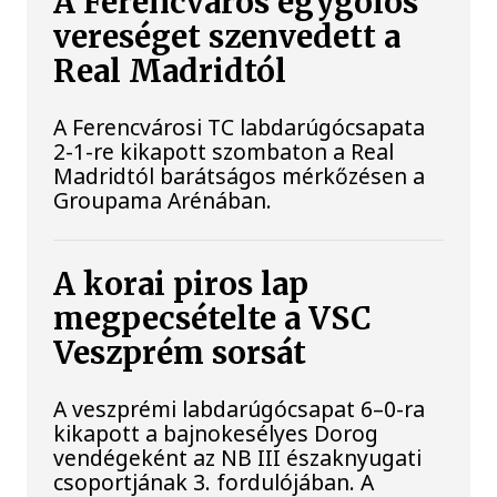
A Ferencváros egygólos
vereséget szenvedett a
Real Madridtól
A Ferencvárosi TC labdarúgócsapata
2-1-re kikapott szombaton a Real
Madridtól barátságos mérkőzésen a
Groupama Arénában.
A korai piros lap
megpecsételte a VSC
Veszprém sorsát
A veszprémi labdarúgócsapat 6–0-ra
kikapott a bajnokesélyes Dorog
vendégeként az NB III északnyugati
csoportjának 3. fordulójában. A