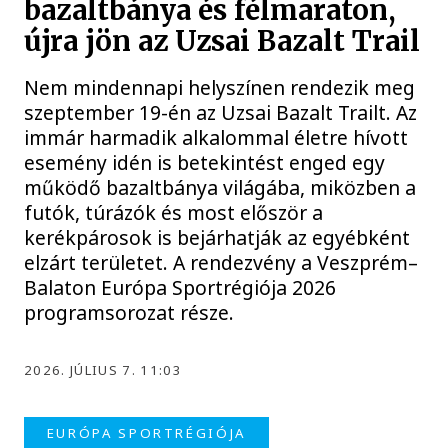
bazaltbánya és félmaraton,
újra jön az Uzsai Bazalt Trail
Nem mindennapi helyszínen rendezik meg
szeptember 19-én az Uzsai Bazalt Trailt. Az
immár harmadik alkalommal életre hívott
esemény idén is betekintést enged egy
működő bazaltbánya világába, miközben a
futók, túrázók és most először a
kerékpárosok is bejárhatják az egyébként
elzárt területet. A rendezvény a Veszprém–
Balaton Európa Sportrégiója 2026
programsorozat része.
2026. JÚLIUS 7. 11:03
EURÓPA SPORTRÉGIÓJA