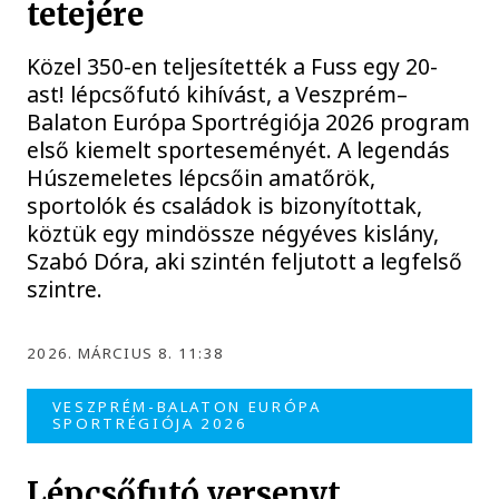
tetejére
Közel 350-en teljesítették a Fuss egy 20-
ast! lépcsőfutó kihívást, a Veszprém–
Balaton Európa Sportrégiója 2026 program
első kiemelt sporteseményét. A legendás
Húszemeletes lépcsőin amatőrök,
sportolók és családok is bizonyítottak,
köztük egy mindössze négyéves kislány,
Szabó Dóra, aki szintén feljutott a legfelső
szintre.
2026. MÁRCIUS 8. 11:38
VESZPRÉM-BALATON EURÓPA
SPORTRÉGIÓJA 2026
Lépcsőfutó versenyt