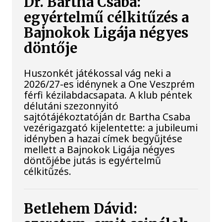
Dr. Bartha Csaba:
egyértelmű célkitűzés a
Bajnokok Ligája négyes
döntője
Huszonkét játékossal vág neki a
2026/27-es idénynek a One Veszprém
férfi kézilabdacsapata. A klub péntek
délutáni szezonnyitó
sajtótájékoztatóján dr. Bartha Csaba
vezérigazgató kijelentette: a jubileumi
idényben a hazai címek begyűjtése
mellett a Bajnokok Ligája négyes
döntőjébe jutás is egyértelmű
célkitűzés.
Betlehem Dávid: