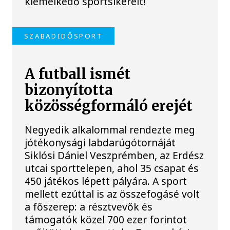
kiemelkedő sportsikereit!
SZABADIDŐSPORT
A futball ismét
bizonyította
közösségformáló erejét
Negyedik alkalommal rendezte meg
jótékonysági labdarúgótornáját
Siklósi Dániel Veszprémben, az Erdész
utcai sporttelepen, ahol 35 csapat és
450 játékos lépett pályára. A sport
mellett ezúttal is az összefogásé volt
a főszerep: a résztvevők és
támogatók közel 700 ezer forintot