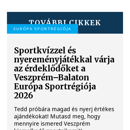
TOVÁBBI CIKKEK
EURÓPA SPORTRÉGIÓJA
Sportkvízzel és
nyereményjátékkal várja
az érdeklődőket a
Veszprém–Balaton
Európa Sportrégiója
2026
Tedd próbára magad és nyerj értékes
ajándékokat! Mutasd meg, hogy
mennyire ismered Veszprém