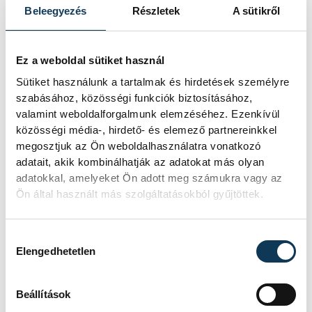
Beleegyezés
Részletek
A sütikről
A futáson való részvétel nincs előzetes
regisztrációhoz kötve, amelyet az
Ez a weboldal sütiket használ
érdeklődők kényelmesen, online is
Sütiket használunk a tartalmak és hirdetések személyre
megtehetnek, de a helyszínen is lesz
szabásához, közösségi funkciók biztosításához,
lehetőség a jelentkezésre a program
valamint weboldalforgalmunk elemzéséhez. Ezenkívül
közösségi média-, hirdető- és elemező partnereinkkel
kezdete előtt.
megosztjuk az Ön weboldalhasználatra vonatkozó
adatait, akik kombinálhatják az adatokat más olyan
adatokkal, amelyeket Ön adott meg számukra vagy az
Ön által használt más szolgáltatásokból gyűjtöttek.
sport
szabadidősport
futás
jótékonyság
Európa Sportrégiója
Hozzájárulás kiválasztása
Elengedhetetlen
tömegsport
Mozgás Éjszakája
Beállítások