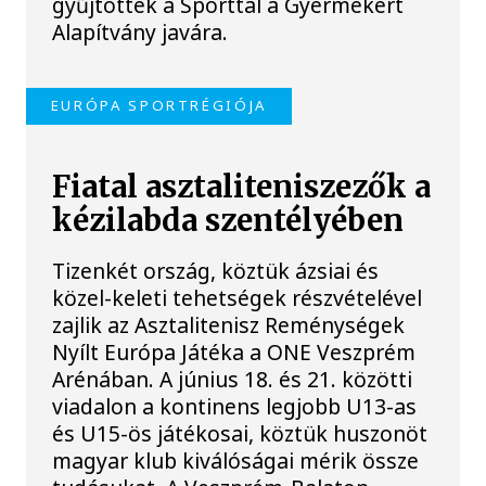
gyűjtöttek a Sporttal a Gyermekért
Alapítvány javára.
EURÓPA SPORTRÉGIÓJA
Fiatal asztaliteniszezők a
kézilabda szentélyében
Tizenkét ország, köztük ázsiai és
közel-keleti tehetségek részvételével
zajlik az Asztalitenisz Reménységek
Nyílt Európa Játéka a ONE Veszprém
Arénában. A június 18. és 21. közötti
viadalon a kontinens legjobb U13-as
és U15-ös játékosai, köztük huszonöt
magyar klub kiválóságai mérik össze