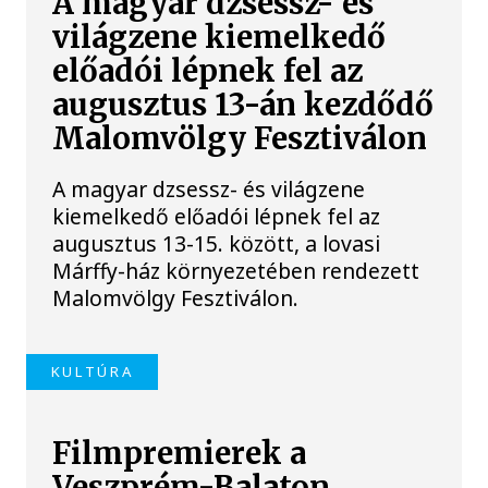
A magyar dzsessz- és
világzene kiemelkedő
előadói lépnek fel az
augusztus 13-án kezdődő
Malomvölgy Fesztiválon
A magyar dzsessz- és világzene
kiemelkedő előadói lépnek fel az
augusztus 13-15. között, a lovasi
Márffy-ház környezetében rendezett
Malomvölgy Fesztiválon.
KULTÚRA
Filmpremierek a
Veszprém-Balaton