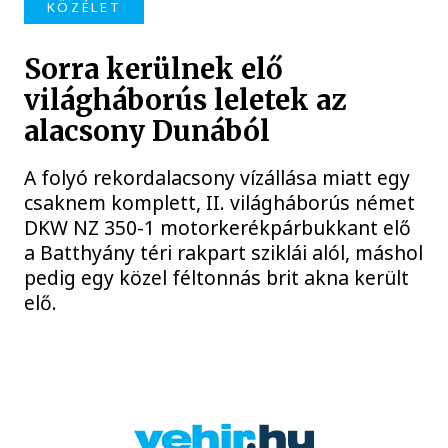
KÖZÉLET
Sorra kerülnek elő
világháborús leletek az
alacsony Dunából
A folyó rekordalacsony vízállása miatt egy
csaknem komplett, II. világháborús német
DKW NZ 350-1 motorkerékpárbukkant elő
a Batthyány téri rakpart sziklái alól, máshol
pedig egy közel féltonnás brit akna került
elő.