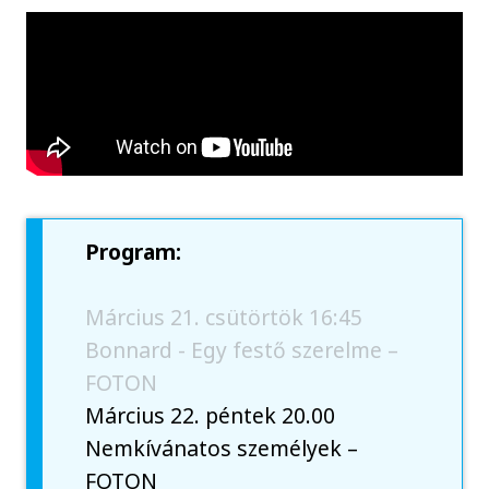
Program:
Március 21. csütörtök 16:45
Bonnard - Egy festő szerelme –
FOTON
Március 22. péntek 20.00
Nemkívánatos személyek –
FOTON