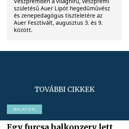
Veszprémben a világhírű, veszprémi
születésű Auer Lipót hegedűművész
és zenepedagógus tiszteletére az
Auer Fesztivált, augusztus 3. és 9.
között.
TOVÁBBI CIKKEK
BALATON
Egy furcsa halkonzerv lett