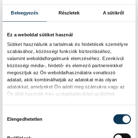
arra biztatta a városvezetést, hogy éljenek
a Francia Intézet által teremtett kulturális
Beleegyezés
Részletek
A sütikről
lehetőségekkel. Erre egyébként Veszprém
is nyitott: Németh Rajmund, a VEB2023 EKF
Ez a weboldal sütiket használ
filmes területért felelős
Sütiket használunk a tartalmak és hirdetések személyre
projektmenedzsere megjegyezte, hogy
szabásához, közösségi funkciók biztosításához,
már az idei évre is vannak további
valamint weboldalforgalmunk elemzéséhez. Ezenkívül
közösségi média-, hirdető- és elemező partnereinkkel
programok a tarsolyukban.
megosztjuk az Ön weboldalhasználatra vonatkozó
adatait, akik kombinálhatják az adatokat más olyan
adatokkal, amelyeket Ön adott meg számukra vagy az
Ön által használt más szolgáltatásokból gyűjtöttek.
Hozzájárulás kiválasztása
Elengedhetetlen