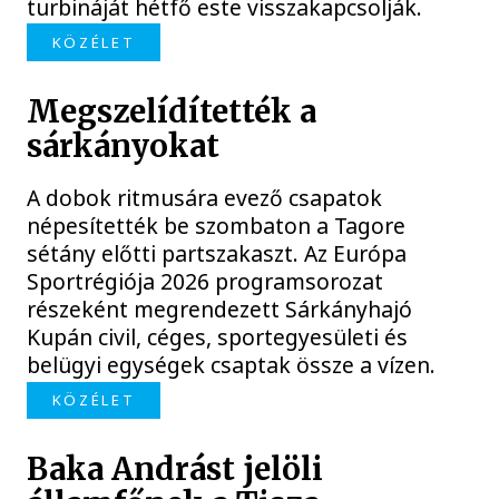
turbináját hétfő este visszakapcsolják.
KÖZÉLET
Megszelídítették a
sárkányokat
A dobok ritmusára evező csapatok
népesítették be szombaton a Tagore
sétány előtti partszakaszt. Az Európa
Sportrégiója 2026 programsorozat
részeként megrendezett Sárkányhajó
Kupán civil, céges, sportegyesületi és
belügyi egységek csaptak össze a vízen.
KÖZÉLET
Baka Andrást jelöli