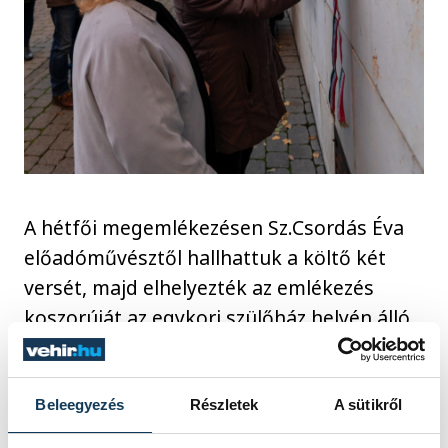
A hétfői megemlékezésen Sz.Csordás Éva
előadóművésztől hallhattuk a költő két
versét, majd elhelyezték az emlékezés
koszorúját az egykori szülőház helyén álló
épület falán található emléktáblánál.
Beleegyezés
Részletek
A sütikről
A Magyar Irodalomtörténeti Társaság
Veszprém vármegyei tagozata november