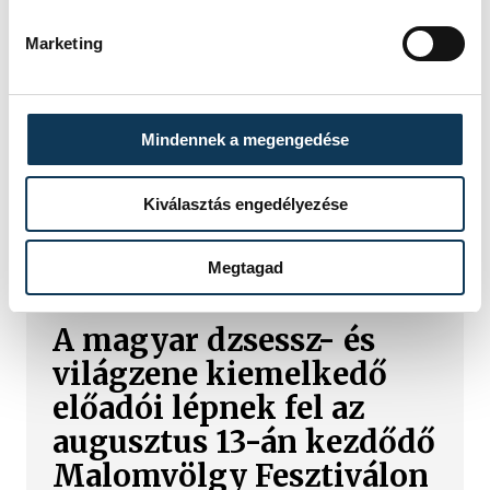
Tamás
Csaba
Marketing
Mindennek a megengedése
Kiválasztás engedélyezése
TOVÁBBI CIKKEK
KULTÚRA
Megtagad
A magyar dzsessz- és
világzene kiemelkedő
előadói lépnek fel az
augusztus 13-án kezdődő
Malomvölgy Fesztiválon