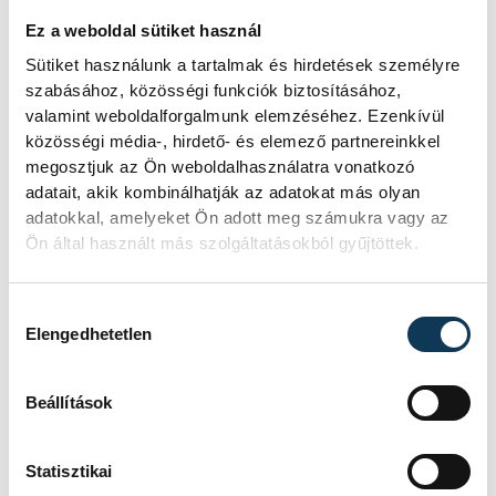
30-án temetőlátogatást szervez a Fiumei
Ez a weboldal sütiket használ
úti sírkertbe, ahol Endrődi síremlékét is
Sütiket használunk a tartalmak és hirdetések személyre
szabásához, közösségi funkciók biztosításához,
felkeresik.
valamint weboldalforgalmunk elemzéséhez. Ezenkívül
közösségi média-, hirdető- és elemező partnereinkkel
megosztjuk az Ön weboldalhasználatra vonatkozó
adatait, akik kombinálhatják az adatokat más olyan
kultúra
irodalom
adatokkal, amelyeket Ön adott meg számukra vagy az
Ön által használt más szolgáltatásokból gyűjtöttek.
Magyar Irodalomtörténeti Társaság
Endrődi Sándor
Kanyár Erika
Hozzájárulás kiválasztása
Elengedhetetlen
Beállítások
SZERZŐ
FOTÓS
Schöngrundtner
Szalai
Statisztikai