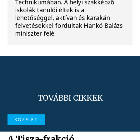
Technikumában. A helyi szakképző
iskolák tanulói éltek is a
lehetőséggel, aktívan és karakán
felvetésekkel fordultak Hankó Balázs
miniszter felé.
TOVÁBBI CIKKEK
KÖZÉLET
A Tisza-frakció