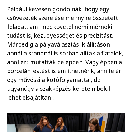
Például kevesen gondolnák, hogy egy
csővezeték szerelése mennyire összetett
feladat, ami megkövetel némi mérnöki
tudást is, kézügyességet és precizitást.
Márpedig a pályaválasztási kiállításon
annál a standnál is sorban álltak a fiatalok,
ahol ezt mutatták be éppen. Vagy éppen a
porcelánfestést is említhetnénk, ami felér
egy művészi alkotófolyamattal, de
ugyanúgy a szakképzés keretein belül
lehet elsajátítani.