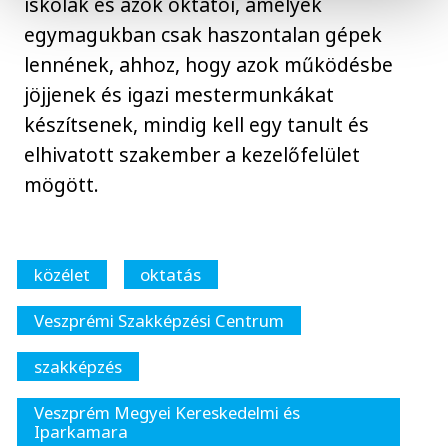
iskolák és azok oktatói, amelyek
egymagukban csak haszontalan gépek
lennének, ahhoz, hogy azok működésbe
jöjjenek és igazi mestermunkákat
készítsenek, mindig kell egy tanult és
elhivatott szakember a kezelőfelület
mögött.
közélet
oktatás
Veszprémi Szakképzési Centrum
szakképzés
Veszprém Megyei Kereskedelmi és
Iparkamara