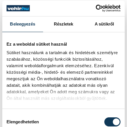
Márpedig az erősítés a helyi gazdaságra
mindig ráfér, erről már Markovszky György,
a Veszprém Vármegyei Kereskedelmi és
Beleegyezés
Részletek
A sütikről
Iparkamara elnöke nyilatkozott nekünk,
aki szerint nincs olyan szakma, ami jelenleg
Ez a weboldal sütiket használ
telített lenne és ne lenne szükség fiatal,
Sütiket használunk a tartalmak és hirdetések személyre
agilis szakemberekre.
szabásához, közösségi funkciók biztosításához,
valamint weboldalforgalmunk elemzéséhez. Ezenkívül
közösségi média-, hirdető- és elemező partnereinkkel
Felidézte, hogy amíg régebben a tizenéves
megosztjuk az Ön weboldalhasználatra vonatkozó
fiatalok akár nyári munka keretében
adatait, akik kombinálhatják az adatokat más olyan
belekóstolhattak egy-egy szakma
adatokkal, amelyeket Ön adott meg számukra vagy az
Ön által használt más szolgáltatásokból gyűjtöttek.
gyakorlati részébe is, ma már nem igen
van meg az a lehetőség, hogy a kétkezi
munkával a való életben is találkozzanak
Hozzájárulás kiválasztása
Elengedhetetlen
ilyen fiatalon. Ezért is helyezték fókuszba a