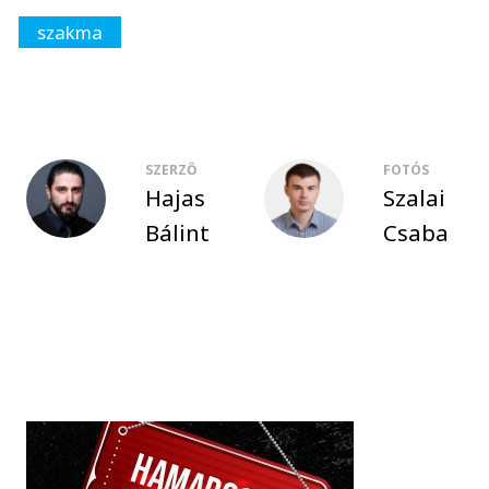
szakma
SZERZŐ
FOTÓS
Hajas
Szalai
Bálint
Csaba