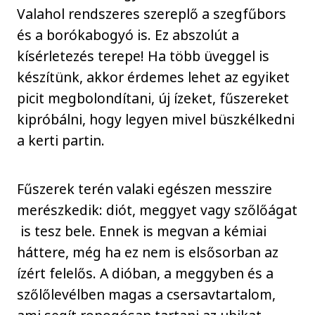
Valahol rendszeres szereplő a szegfűbors
és a borókabogyó is. Ez abszolút a
kísérletezés terepe! Ha több üveggel is
készítünk, akkor érdemes lehet az egyiket
picit megbolondítani, új ízeket, fűszereket
kipróbálni, hogy legyen mivel büszkélkedni
a kerti partin.
Fűszerek terén valaki egészen messzire
merészkedik: diót, meggyet vagy szőlőágat
is tesz bele. Ennek is megvan a kémiai
háttere, még ha ez nem is elsősorban az
ízért felelős. A dióban, a meggyben és a
szőlőlevélben magas a csersavtartalom,