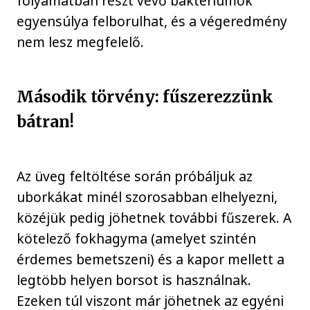
folyamatban részt vevő baktériumok
egyensúlya felborulhat, és a végeredmény
nem lesz megfelelő.
Második törvény: fűszerezzünk
bátran!
Az üveg feltöltése során próbáljuk az
uborkákat minél szorosabban elhelyezni,
közéjük pedig jöhetnek további fűszerek. A
kötelező fokhagyma (amelyet szintén
érdemes bemetszeni) és a kapor mellett a
legtöbb helyen borsot is használnak.
Ezeken túl viszont már jöhetnek az egyéni