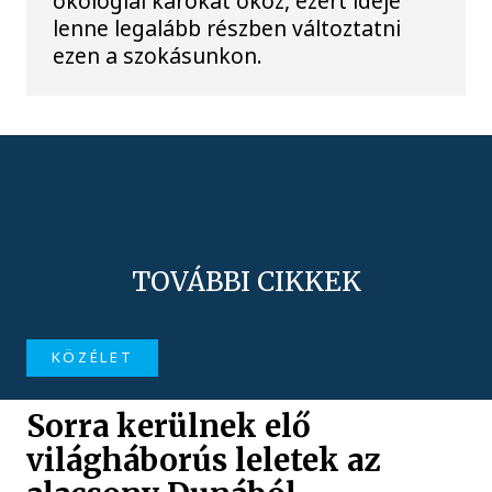
ökológiai károkat okoz, ezért ideje
lenne legalább részben változtatni
ezen a szokásunkon.
TOVÁBBI CIKKEK
KÖZÉLET
Sorra kerülnek elő
világháborús leletek az