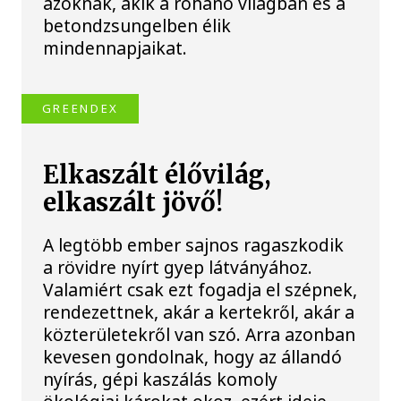
azoknak, akik a rohanó világban és a
betondzsungelben élik
mindennapjaikat.
GREENDEX
Elkaszált élővilág,
elkaszált jövő!
A legtöbb ember sajnos ragaszkodik
a rövidre nyírt gyep látványához.
Valamiért csak ezt fogadja el szépnek,
rendezettnek, akár a kertekről, akár a
közterületekről van szó. Arra azonban
kevesen gondolnak, hogy az állandó
nyírás, gépi kaszálás komoly