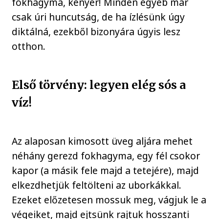
fokhagyma, kenyér! Minden egyéb már
csak úri huncutság, de ha ízlésünk úgy
diktálná, ezekből bizonyára úgyis lesz
otthon.
Első törvény: legyen elég sós a
víz!
Az alaposan kimosott üveg aljára mehet
néhány gerezd fokhagyma, egy fél csokor
kapor (a másik fele majd a tetejére), majd
elkezdhetjük feltölteni az uborkákkal.
Ezeket előzetesen mossuk meg, vágjuk le a
végeiket, majd ejtsünk rajtuk hosszanti