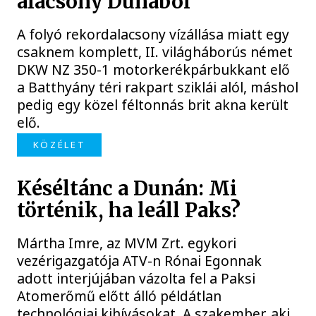
alacsony Dunából
A folyó rekordalacsony vízállása miatt egy
csaknem komplett, II. világháborús német
DKW NZ 350-1 motorkerékpárbukkant elő
a Batthyány téri rakpart sziklái alól, máshol
pedig egy közel féltonnás brit akna került
elő.
KÖZÉLET
Késéltánc a Dunán: Mi
történik, ha leáll Paks?
Mártha Imre, az MVM Zrt. egykori
vezérigazgatója ATV-n Rónai Egonnak
adott interjújában vázolta fel a Paksi
Atomerőmű előtt álló példátlan
technológiai kihívásokat. A szakember, aki