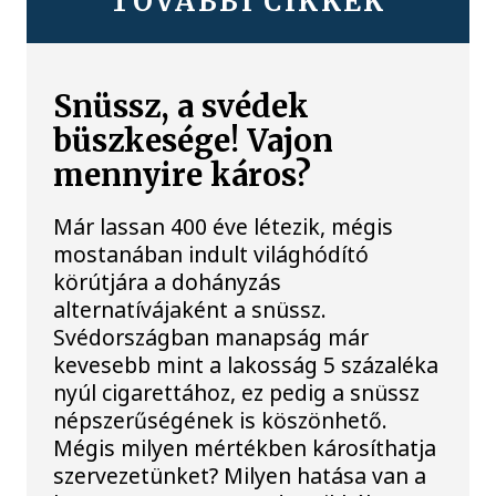
TOVÁBBI CIKKEK
Snüssz, a svédek
büszkesége! Vajon
mennyire káros?
Már lassan 400 éve létezik, mégis
mostanában indult világhódító
körútjára a dohányzás
alternatívájaként a snüssz.
Svédországban manapság már
kevesebb mint a lakosság 5 százaléka
nyúl cigarettához, ez pedig a snüssz
népszerűségének is köszönhető.
Mégis milyen mértékben károsíthatja
szervezetünket? Milyen hatása van a