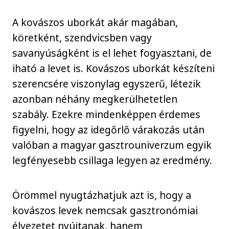
A kovászos uborkát akár magában,
köretként, szendvicsben vagy
savanyúságként is el lehet fogyasztani, de
iható a levet is. Kovászos uborkát készíteni
szerencsére viszonylag egyszerű, létezik
azonban néhány megkerülhetetlen
szabály. Ezekre mindenképpen érdemes
figyelni, hogy az idegőrlő várakozás után
valóban a magyar gasztrouniverzum egyik
legfényesebb csillaga legyen az eredmény.
Örömmel nyugtázhatjuk azt is, hogy a
kovászos levek nemcsak gasztronómiai
élvezetet nyújtanak, hanem