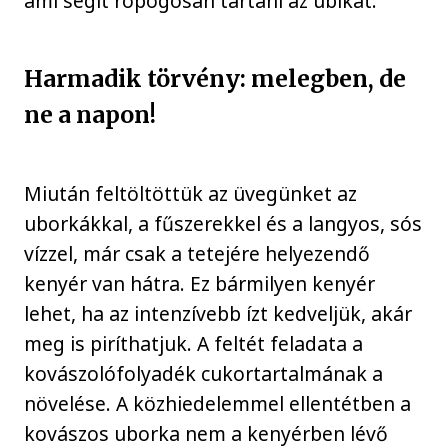
ami segít ropogósan tartani az ubikat.
Harmadik törvény: melegben, de
ne a napon!
Miután feltöltöttük az üvegünket az
uborkákkal, a fűszerekkel és a langyos, sós
vízzel, már csak a tetejére helyezendő
kenyér van hátra. Ez bármilyen kenyér
lehet, ha az intenzívebb ízt kedveljük, akár
meg is piríthatjuk. A feltét feladata a
kovászolófolyadék cukortartalmának a
növelése. A közhiedelemmel ellentétben a
kovászos uborka nem a kenyérben lévő