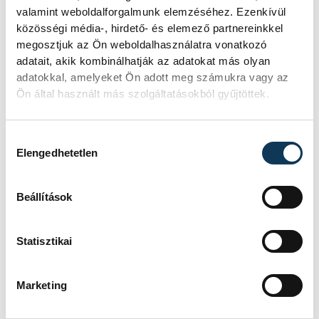
valamint weboldalforgalmunk elemzéséhez. Ezenkívül
próbálnak figyelni. Aki az uborkát kültéren
közösségi média-, hirdető- és elemező partnereinkkel
érleli, éjszakára beviszi a lakásba, majd
megosztjuk az Ön weboldalhasználatra vonatkozó
reggel újra ki a szabadba. Az optimális
adatait, akik kombinálhatják az adatokat más olyan
adatokkal, amelyeket Ön adott meg számukra vagy az
hőmérséklet nagyjából 25–30 °C.
Ön által használt más szolgáltatásokból gyűjtöttek.
+1 törvény: mindig legyen víz
Hozzájárulás kiválasztása
Elengedhetetlen
alatt!
Beállítások
A kovászos uborka üvege alá érdemes
tányért tenni, hogy az esetlegesen kifutó
Statisztikai
lé ne a semmibe folyjon. Ezzel együtt a
tetejére is helyezzünk egy tányért! Az ubink
Marketing
hőmérséklettől függően 3–5 nap alatt