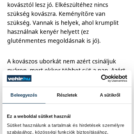
kovásztól lesz jó. Elkészültéhez nincs
szükség kovászra. Keményítőre van
szükség. Vannak is helyek, ahol krumplit
használnak kenyér helyett (ez
gluténmentes megoldásnak is jó).
A kovászos uborkát nem azért csináljuk
nyáron, mert ekkor többet süt a nap. Azért
készítjük nyáron, mert az uborka ekkor
szezonális, így nagy mennyiségben és
Beleegyezés
Részletek
A sütikről
olcsón hozzájuthatunk. A kovászos uborka
elkészítéséhez ugyanis csak melegre van
szükség, napfényre nem. Sőt, ha túl sok
Ez a weboldal sütiket használ
nap éri, megpuhul, nem lesz kellemes az
Sütiket használunk a tartalmak és hirdetések személyre
állaga. Sokan az állandó hőmérsékletre is
szabásához, közösségi funkciók biztosításához,