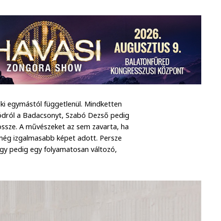
ki egymástól függetlenül. Mindketten
nyódról a Badacsonyt, Szabó Dezső pedig
y össze. A művészeket az sem zavarta, ha
y még izgalmasabb képet adott. Persze
 így pedig egy folyamatosan változó,