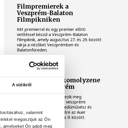
Filmpremierek a
Veszprém-Balaton
Filmpikniken
Két premierrel és egy premier előtti
vetítéssel készül a Veszprém-Balaton
Filmpiknik, amely augusztus 27. és 29. között
várja a nézőket Veszprémben és
Balatonfüreden.
KULTÚRA
Ezen a héten a komolyzene
A sütikről
fővárosa Veszprém
Idén 12. alkalommal rendezik meg
Veszprémben a világhírű, veszprémi
születésű Auer Lipót hegedűművész és
zenepedagógus tiszteletére az Auer
tosításához, valamint
Fesztivált, augusztus 3. és 9. között.
einkkel megosztjuk az Ön
l, amelyeket Ön adott meg