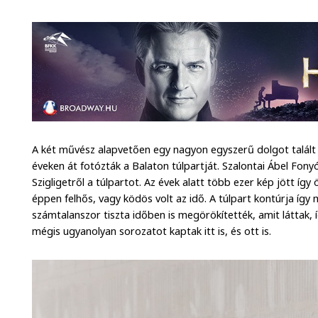
A két művész alapvetően egy nagyon egyszerű dolgot talált 
éveken át fotózták a Balaton túlpartját. Szalontai Ábel Fo
Szigligetről a túlpartot. Az évek alatt több ezer kép jött íg
éppen felhős, vagy ködös volt az idő. A túlpart kontúrja íg
számtalanszor tiszta időben is megörökítették, amit láttak,
mégis ugyanolyan sorozatot kaptak itt is, és ott is.