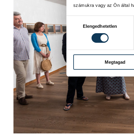
számukra vagy az Ön által ha
Hozzájárulás kiválasztása
Elengedhetetlen
Megtagad