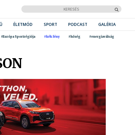
Ű
ÉLETMÓD
SPORT
PODCAST
GALÉRIA
#Európa Sportrégiója
#kék fény
#hőség
#energiaválság
SON