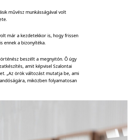
másik művész munkásságával volt
ete.
lt már a kezdetekkor is, hogy frissen
is ennek a bizonyítéka.
történész beszélt a megnyitón. Ő úgy
atkészítés, amit képvisel Szalontai
et. „Az örök változást mutatja be, ami
állandóságára, miközben folyamatosan