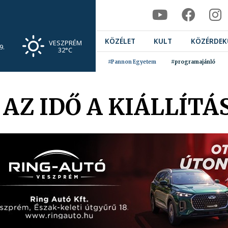
KÖZÉLET
KULT
KÖZÉRDEK
VESZPRÉM
9.
32°C
#Pannon Egyetem
#programajánló
AZ IDŐ A KIÁLLÍTÁ