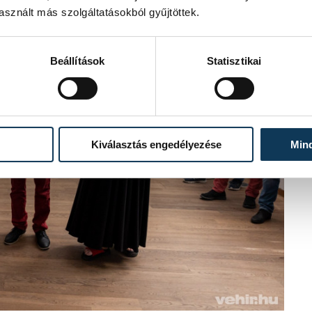
sznált más szolgáltatásokból gyűjtöttek.
Beállítások
Statisztikai
Kiválasztás engedélyezése
Min