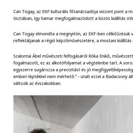
Can Togay, az EKF kulturális főtanácsadója viszont pont a 
tisztában, így hamar megfogalmazódott a közös kiállítás ötl
Can Togay elmondta a megnyitón, az EKF-ben célkitűzésük vo
reflektáljanak a régió képzőművészetére, a mostani kiállítás 
Szalontai Ábel művészeti felfogásáról Róka Enikő, művészet
fogalmazott, ez az alkotófolyamat a végtelenbe tart. A soroz
egyszerre sugározza a precizitást és jó megfigyelőképesség
emberi léptékkel nem mérhető.” - utalt ezzel a Badacsony 
változik az évszakokban.