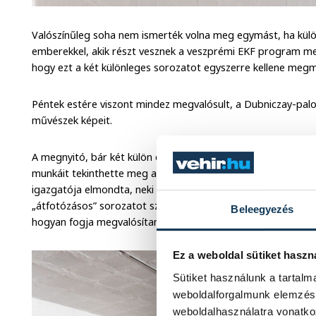
Valószínűleg soha nem ismerték volna meg egymást, ha külö
emberekkel, akik részt vesznek a veszprémi EKF program me
hogy ezt a két különleges sorozatot egyszerre kellene megm
Péntek estére viszont mindez megvalósult, a Dubniczay-palot
művészek képeit.
A megnyitó, bár két külön esemény volt, mégis együtt értéke
munkáit tekinthette meg a közönség. Köszöntőjében Grászl
igazgatója elmondta, neki már kinevezésekor tervben volt, 
„átfotózásos” sorozatot szeretne bemutatni az intézményb
Beleegyezés
hogyan fogja megvalósítani, hiszen ő csak az egyik művész 
Ez a weboldal sütiket haszn
Sütiket használunk a tartal
weboldalforgalmunk elemzésé
weboldalhasználatra vonatko