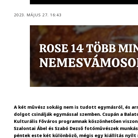
2023. MÁJUS 27. 16:43
A két művész sokáig nem is tudott egymásról, és ar
dolgot csinálják egymással szemben. Csupán a Balato
Kulturális Főváros programnak köszönhetően viszo
Szalontai Ábel és Szabó Dezső fotóművészek munká
péntek este két különböző, mégis egy kiállítás nyílt