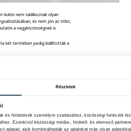
n-külön nem találkoznak olyan
gvalósításában, és nem jön az ötlet,
utatni a nagyközönségnek is.
a két termében pedig kiállították a
lhető igazán. Elsőként Szalontai Ábel
i Bernadett, a Művészetek Háza
hogy egy, mint fogalmazott
en, bár akkor még nem tudta, ezt
Részletek
munkáját ismerte.
ál
mak és hirdetések személyre szabásához, közösségi funkciók biz
hez. Ezenkívül közösségi média-, hirdető- és elemező partner
zó adatait, akik kombinálhatják az adatokat más olyan adatokka