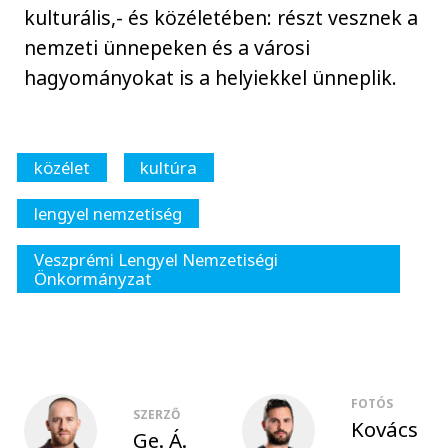
kulturális,- és közéletében: részt vesznek a
nemzeti ünnepeken és a városi
hagyományokat is a helyiekkel ünneplik.
közélet
kultúra
lengyel nemzetiség
Veszprémi Lengyel Nemzetiségi
Önkormányzat
FOTÓS
SZERZŐ
Kovács
Ge. Á.