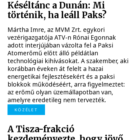
Késéltánc a Dunán: Mi
történik, ha leáll Paks?
Mártha Imre, az MVM Zrt. egykori
vezérigazgatója ATV-n Rónai Egonnak
adott interjújában vázolta fel a Paksi
Atomerőmű előtt álló példátlan
technológiai kihívásokat. A szakember, aki
korábban éveken át felelt a hazai
energetikai fejlesztésekért és a paksi
blokkok működéséért, arra figyelmeztet:
az erőmű olyan üzemállapotban van,
amelyre eredetileg nem tervezték.
KÖZÉLET
A Tisza-frakció
kezdeményezte, hogy jövő