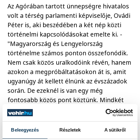
Az Agórában tartott ünnepségre hivatalos
volt a térség parlamenti képviselője, Ovádi
Péter is, aki beszédében a két nép közti
történelmi kapcsolódásokat emelte ki. -
"Magyarország és Lengyelország
történelme számos ponton összefonódik.
Nem csak közös uralkodóink révén, hanem
azokon a megpróbáltatásokon át is, amit
ugyanúgy át kellett élnünk az évszázadok
során. De ezeknél is van egy még
fontosabb közös pont köztünk. Mindkét
nemzet a mai napig él, mi több, virágzik a
21. században. Függetlenként úgy, hogy
saját maga határozhat a sorsáról”-mondta.
Beleegyezés
Részletek
A sütikről