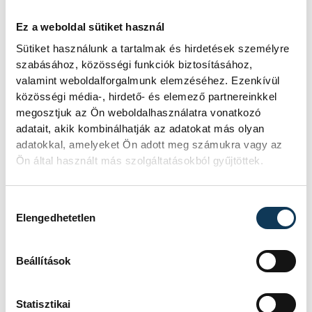
Ovádi beszédében arról is beszélt, hogy
Ez a weboldal sütiket használ
bár a szabadságot és függetlenséget
Sütiket használunk a tartalmak és hirdetések személyre
sokan természetesnek veszik, azért
szabásához, közösségi funkciók biztosításához,
minden nap tenni kell mindkét országban.
valamint weboldalforgalmunk elemzéséhez. Ezenkívül
közösségi média-, hirdető- és elemező partnereinkkel
„Ha van egy barát mellettünk, egy olyan
megosztjuk az Ön weboldalhasználatra vonatkozó
társ, aki ha kell, támogat, mellénk áll,
adatait, akik kombinálhatják az adatokat más olyan
akkor minden megváltozik és a kihívások
adatokkal, amelyeket Ön adott meg számukra vagy az
Ön által használt más szolgáltatásokból gyűjtöttek.
által ránk helyezett terhek már egyből nem
tűnnek olyan súlyosnak. Magyarországnak
Hozzájárulás kiválasztása
ezt a barátot a lengyelek jelentik és
Elengedhetetlen
remélem, hogy a lengyelek is így éreznek a
magyarok iránt. Habár nemzeteink régóta
Beállítások
külön-külön a saját útjukat járják, egymás
sorsa valamiért mégsem marad közömbös
Statisztikai