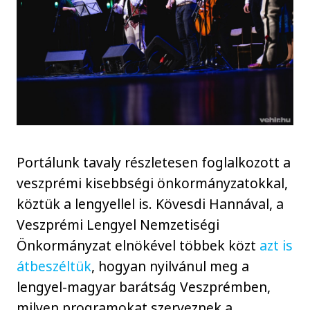
Portálunk tavaly részletesen foglalkozott a
veszprémi kisebbségi önkormányzatokkal,
köztük a lengyellel is. Kövesdi Hannával, a
Veszprémi Lengyel Nemzetiségi
Önkormányzat elnökével többek közt
azt is
átbeszéltük
, hogyan nyilvánul meg a
lengyel-magyar barátság Veszprémben,
milyen programokat szerveznek a