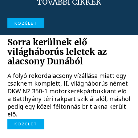
TOVÁBBI CIKKEK
KÖZÉLET
Sorra kerülnek elő
világháborús leletek az
alacsony Dunából
A folyó rekordalacsony vízállása miatt egy
csaknem komplett, II. világháborús német
DKW NZ 350-1 motorkerékpárbukkant elő
a Batthyány téri rakpart sziklái alól, máshol
pedig egy közel féltonnás brit akna került
elő.
KÖZÉLET