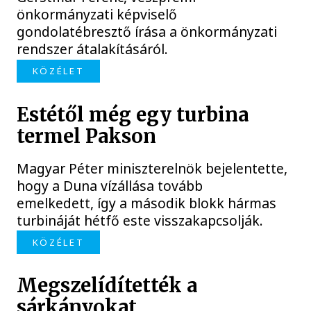
önkormányzati képviselő
gondolatébresztő írása a önkormányzati
rendszer átalakításáról.
KÖZÉLET
Estétől még egy turbina
termel Pakson
Magyar Péter miniszterelnök bejelentette,
hogy a Duna vízállása tovább
emelkedett, így a második blokk hármas
turbináját hétfő este visszakapcsolják.
KÖZÉLET
Megszelídítették a
sárkányokat