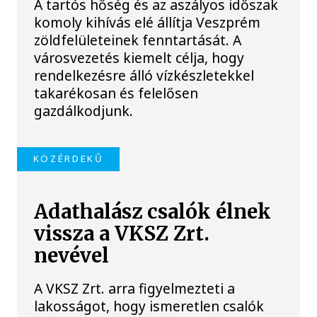
A tartós hőség és az aszályos időszak
komoly kihívás elé állítja Veszprém
zöldfelületeinek fenntartását. A
városvezetés kiemelt célja, hogy
rendelkezésre álló vízkészletekkel
takarékosan és felelősen
gazdálkodjunk.
KÖZÉRDEKŰ
Adathalász csalók élnek
vissza a VKSZ Zrt.
nevével
A VKSZ Zrt. arra figyelmezteti a
lakosságot, hogy ismeretlen csalók