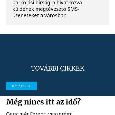
parkolási bírságra hivatkozva
küldenek megtévesztő SMS-
üzeneteket a városban.
TOVÁBBI CIKKEK
KÖZÉLET
Még nincs itt az idő?
Gerstmár Ferenc, veszprémi