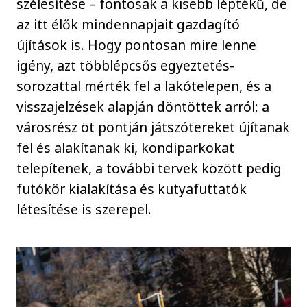
szélesítése – fontosak a kisebb léptékű, de
az itt élők mindennapjait gazdagító
újítások is. Hogy pontosan mire lenne
igény, azt többlépcsős egyeztetés-
sorozattal mérték fel a lakótelepen, és a
visszajelzések alapján döntöttek arról: a
városrész öt pontján játszótereket újítanak
fel és alakítanak ki, kondiparkokat
telepítenek, a további tervek között pedig
futókör kialakítása és kutyafuttatók
létesítése is szerepel.