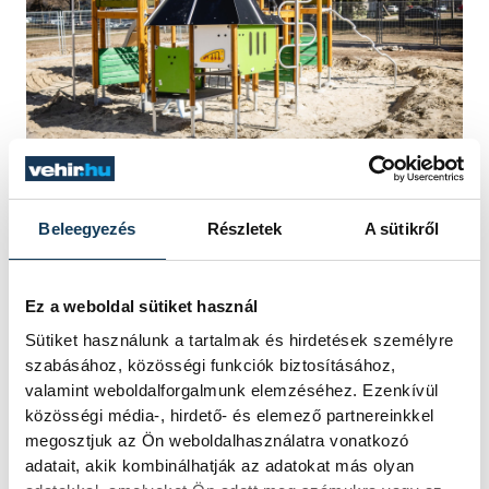
Ovádi Péter
Beleegyezés
Részletek
A sütikről
Európa Kulturális Fővárosa
VKSZ Zrt
Ez a weboldal sütiket használ
Haszkovó
Sütiket használunk a tartalmak és hirdetések személyre
szabásához, közösségi funkciók biztosításához,
valamint weboldalforgalmunk elemzéséhez. Ezenkívül
közösségi média-, hirdető- és elemező partnereinkkel
megosztjuk az Ön weboldalhasználatra vonatkozó
adatait, akik kombinálhatják az adatokat más olyan
SZERZŐ
FOTÓS