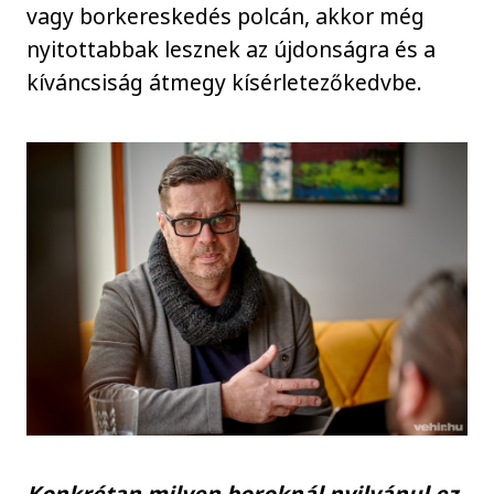
vagy borkereskedés polcán, akkor még
nyitottabbak lesznek az újdonságra és a
kíváncsiság átmegy kísérletezőkedvbe.
Konkrétan milyen boroknál nyilvánul ez