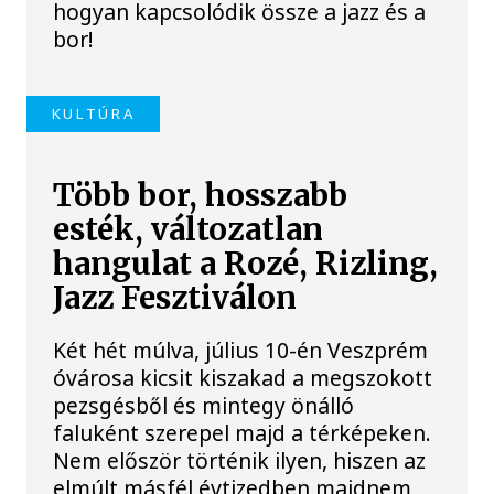
hogyan kapcsolódik össze a jazz és a
bor!
KULTÚRA
Több bor, hosszabb
esték, változatlan
hangulat a Rozé, Rizling,
Jazz Fesztiválon
Két hét múlva, július 10-én Veszprém
óvárosa kicsit kiszakad a megszokott
pezsgésből és mintegy önálló
faluként szerepel majd a térképeken.
Nem először történik ilyen, hiszen az
elmúlt másfél évtizedben majdnem