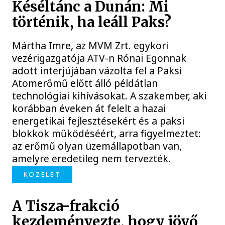
Késéltánc a Dunán: Mi
történik, ha leáll Paks?
Mártha Imre, az MVM Zrt. egykori
vezérigazgatója ATV-n Rónai Egonnak
adott interjújában vázolta fel a Paksi
Atomerőmű előtt álló példátlan
technológiai kihívásokat. A szakember, aki
korábban éveken át felelt a hazai
energetikai fejlesztésekért és a paksi
blokkok működéséért, arra figyelmeztet:
az erőmű olyan üzemállapotban van,
amelyre eredetileg nem tervezték.
KÖZÉLET
A Tisza-frakció
kezdeményezte, hogy jövő