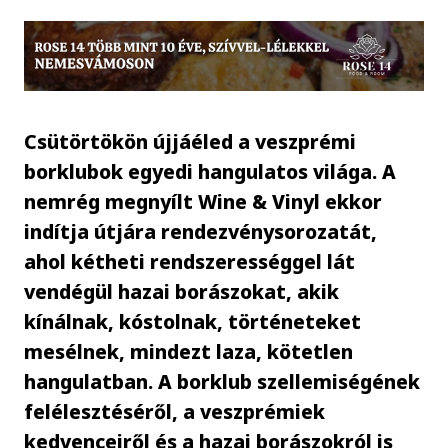
Csütörtökön újjáéled a veszprémi
borklubok egyedi hangulatos világa. A
nemrég megnyílt Wine & Vinyl ekkor
indítja útjára rendezvénysorozatát,
ahol kétheti rendszerességgel lát
vendégül hazai borászokat, akik
kínálnak, kóstolnak, történeteket
mesélnek, mindezt laza, kötetlen
hangulatban. A borklub szellemiségének
felélesztéséről, a veszprémiek
kedvenceiről és a hazai borászokról is