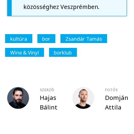
közösséghez Veszprémben.
kultúra
bor
Zsandár Tamás
Wine & Vinyl
borklub
SZERZŐ
FOTÓS
Hajas
Domján
Bálint
Attila