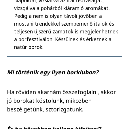
Napokon, vizslatva az ital tisztaságát,
vizsgálva a pohárból kiáramló aromákat.
Pedig a nem is olyan távoli jövőben a
mostani trendekkel szembemenő italok és
teljesen újszerű zamatok is megjelenhetnek
a borfesztiválon. Készülnek és érkeznek a
natúr borok.
Mi történik egy ilyen borklubon?
Ha röviden akarnám összefoglalni, akkor
jó borokat kóstolunk, miközben
beszélgetünk, sztorizgatunk.
És ha bővebben kellene kifejteni?