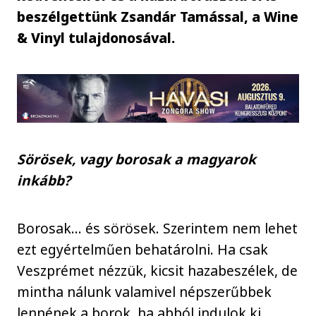
beszélgettünk Zsandár Tamással, a Wine
& Vinyl tulajdonosával.
Sörösek, vagy borosak a magyarok
inkább?
Borosak… és sörösek. Szerintem nem lehet
ezt egyértelműen behatárolni. Ha csak
Veszprémet nézzük, kicsit hazabeszélek, de
mintha nálunk valamivel népszerűbbek
lennének a borok, ha abból indulok ki,