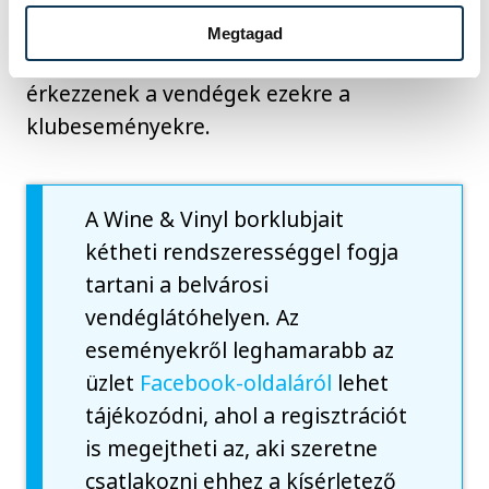
bor. De talán a legfontosabb az, hogy
Megtagad
kíváncsian és kellő nyitottsággal
érkezzenek a vendégek ezekre a
klubeseményekre.
A Wine & Vinyl borklubjait
kétheti rendszerességgel fogja
tartani a belvárosi
vendéglátóhelyen. Az
eseményekről leghamarabb az
üzlet
Facebook-oldaláról
lehet
tájékozódni, ahol a regisztrációt
is megejtheti az, aki szeretne
csatlakozni ehhez a kísérletező