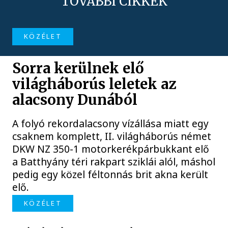
TOVÁBBI CIKKEK
KÖZÉLET
Sorra kerülnek elő
világháborús leletek az
alacsony Dunából
A folyó rekordalacsony vízállása miatt egy
csaknem komplett, II. világháborús német
DKW NZ 350-1 motorkerékpárbukkant elő
a Batthyány téri rakpart sziklái alól, máshol
pedig egy közel féltonnás brit akna került
elő.
KÖZÉLET