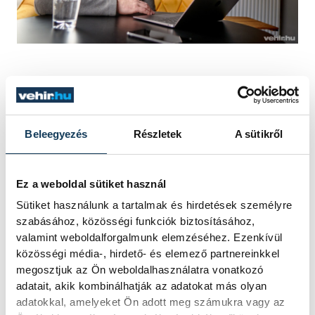
Későbbiekben kik folytatják ezt a
sorozatot?
Beleegyezés
Részletek
A sütikről
Kétheti rendszerességgel tervezünk
borklubokat tartani. Aki már most biztos,
Ez a weboldal sütiket használ
hogy eljön Veszprémbe a következő
Sütiket használunk a tartalmak és hirdetések személyre
hetekben, Csetvei Kriszta, Galán Géza, de
szabásához, közösségi funkciók biztosításához,
már a többi időpontra is szervezzük a
valamint weboldalforgalmunk elemzéséhez. Ezenkívül
vendégeket. Egyébként az első két
közösségi média-, hirdető- és elemező partnereinkkel
megosztjuk az Ön weboldalhasználatra vonatkozó
alkalomra rövid idő alatt elfogyott minden
adatait, akik kombinálhatják az adatokat más olyan
hely, látszik, hogy a veszprémieknek van
adatokkal, amelyeket Ön adott meg számukra vagy az