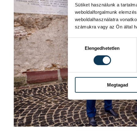
Sütiket használunk a tartal
weboldalforgalmunk elemzésé
weboldalhasználatra vonatko
számukra vagy az Ön által ha
Hozzájárulás kiválasztása
Elengedhetetlen
Megtagad