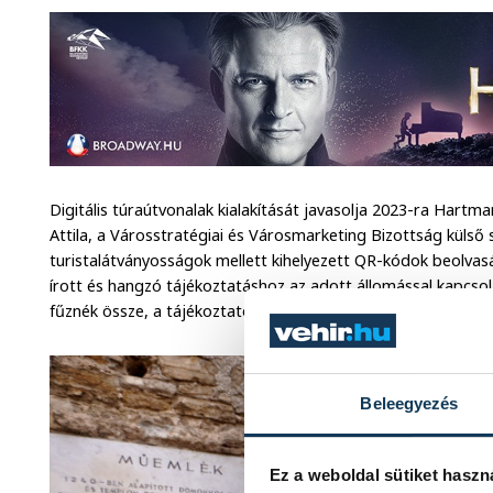
Digitális túraútvonalak kialakítását javasolja 2023-ra Hartm
Attila, a Városstratégiai és Városmarketing Bizottság külső s
turistalátványosságok mellett kihelyezett QR-kódok beolvas
írott és hangzó tájékoztatáshoz az adott állomással kapcso
fűznék össze, a tájékoztató rendszert pedig egy egységes 
Beleegyezés
Ez a weboldal sütiket haszn