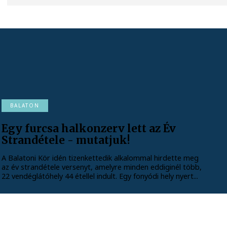
BALATON
Egy furcsa halkonzerv lett az Év
Strandétele - mutatjuk!
A Balatoni Kör idén tizenkettedik alkalommal hirdette meg
az év strandétele versenyt, amelyre minden eddiginél több,
22 vendéglátóhely 44 étellel indult. Egy fonyódi hely nyert...