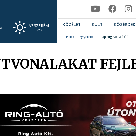
KÖZÉLET
KULT
KÖZÉRDEK
VESZPRÉM
9.
32°C
#Pannon Egyetem
#programajánló
TVONALAKAT FEJL