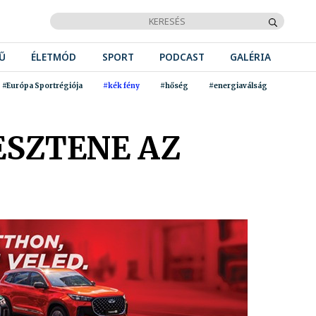
Ű
ÉLETMÓD
SPORT
PODCAST
GALÉRIA
#Európa Sportrégiója
#kék fény
#hőség
#energiaválság
ESZTENE AZ