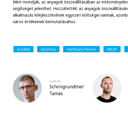
Mint mondják, az anyagok összeállításában az intézményekné
segítséget jelenthet. Hozzátették: az anyagok összeállításán
alkalmazás kifejlesztésének egyszeri költségei vannak, azon
város értékeinek bemutatásához.
közélet
turizmus
Hartmann Ferenc
MSZP
SZERZŐ
Schöngrundtner
Tamás