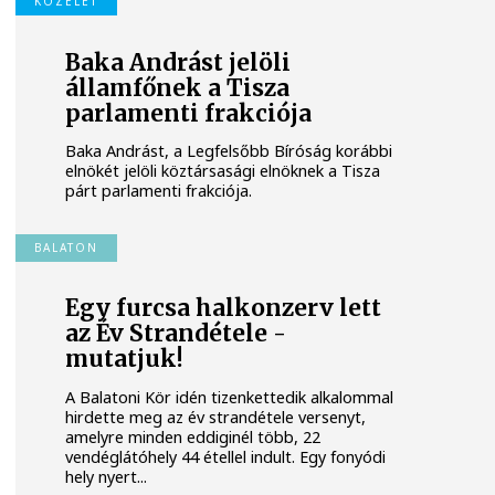
KÖZÉLET
Baka Andrást jelöli
államfőnek a Tisza
parlamenti frakciója
Baka Andrást, a Legfelsőbb Bíróság korábbi
elnökét jelöli köztársasági elnöknek a Tisza
párt parlamenti frakciója.
BALATON
Egy furcsa halkonzerv lett
az Év Strandétele -
mutatjuk!
A Balatoni Kör idén tizenkettedik alkalommal
hirdette meg az év strandétele versenyt,
amelyre minden eddiginél több, 22
vendéglátóhely 44 étellel indult. Egy fonyódi
hely nyert...