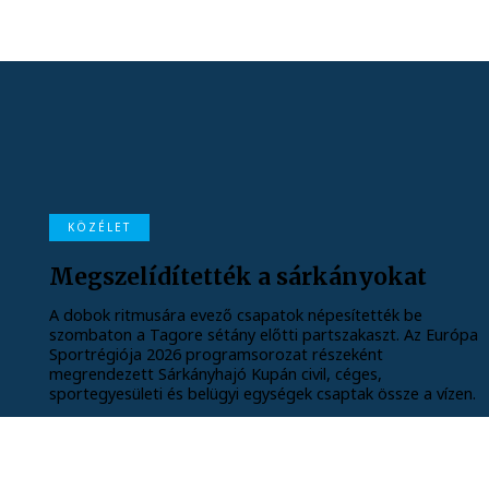
KÖZÉLET
Megszelídítették a sárkányokat
A dobok ritmusára evező csapatok népesítették be
szombaton a Tagore sétány előtti partszakaszt. Az Európa
Sportrégiója 2026 programsorozat részeként
megrendezett Sárkányhajó Kupán civil, céges,
sportegyesületi és belügyi egységek csaptak össze a vízen.