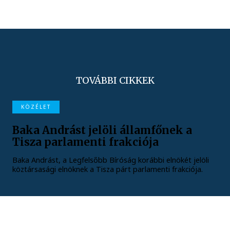
TOVÁBBI CIKKEK
KÖZÉLET
Baka Andrást jelöli államfőnek a
Tisza parlamenti frakciója
Baka Andrást, a Legfelsőbb Bíróság korábbi elnökét jelöli
köztársasági elnöknek a Tisza párt parlamenti frakciója.