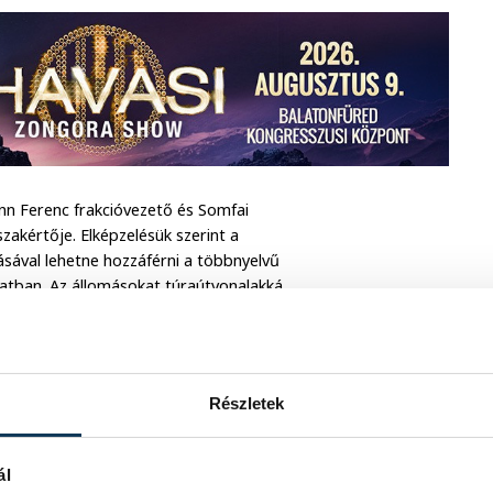
ann Ferenc frakcióvezető és Somfai
zakértője. Elképzelésük szerint a
ásával lehetne hozzáférni a többnyelvű
latban. Az állomásokat túraútvonalakká
alkalmazásban fognák össze.
Részletek
ál