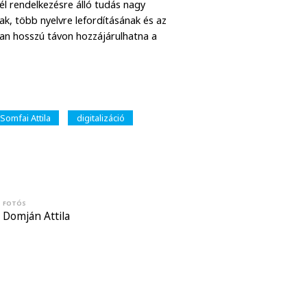
l rendelkezésre álló tudás nagy
ak, több nyelvre lefordításának és az
ban hosszú távon hozzájárulhatna a
Somfai Attila
digitalizáció
FOTÓS
Domján Attila