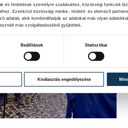
mak és hirdetések személyre szabásához, közösségi funkciók biz
hez. Ezenkívül közösségi média-, hirdető- és elemező partner
zó adatait, akik kombinálhatják az adatokat más olyan adatokka
sznált más szolgáltatásokból gyűjtöttek.
Beállítások
Statisztikai
Kiválasztás engedélyezése
Min