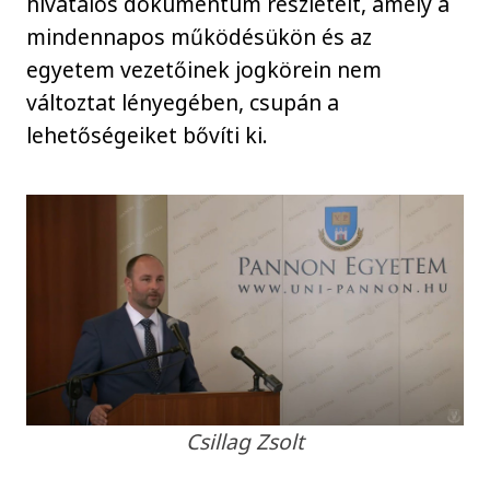
hivatalos dokumentum részleteit, amely a
mindennapos működésükön és az
egyetem vezetőinek jogkörein nem
változtat lényegében, csupán a
lehetőségeiket bővíti ki.
Csillag Zsolt