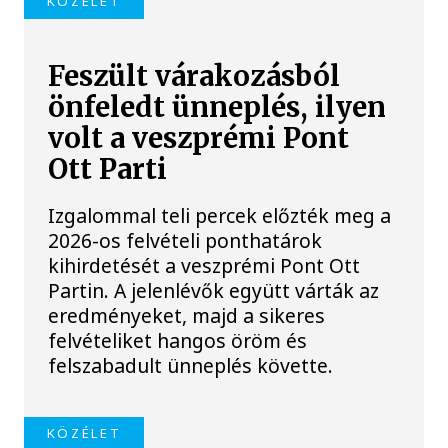
KÖZÉLET
Feszült várakozásból
önfeledt ünneplés, ilyen
volt a veszprémi Pont
Ott Parti
Izgalommal teli percek előzték meg a
2026-os felvételi ponthatárok
kihirdetését a veszprémi Pont Ott
Partin. A jelenlévők együtt várták az
eredményeket, majd a sikeres
felvételiket hangos öröm és
felszabadult ünneplés követte.
KÖZÉLET