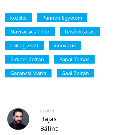
közélet
Pannon Egyetem
Navracsics Tibor
felsőoktatás
Csillag Zsolt
innováció
Birkner Zoltán
Pápai Tamás
Garancsi Mária
Gaál Zoltán
SZERZŐ
Hajas
Bálint