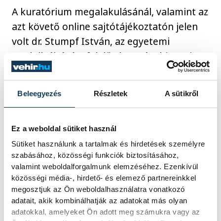
A kuratórium megalakulásánál, valamint az
azt követő online sajtótájékoztatón jelen
volt dr. Stumpf István, az egyetemi
modellváltásért felelős kormánybiztos is.
Megerősítve a kancellár és a kuratóriumi
elnök gondolatait kifejtette, a magyar
Beleegyezés
Részletek
A sütikről
kormány célja, hogy a hazai felsőoktatás
még magasabb fokozatba kapcsolhasson,
ehhez pedig a mostani modellváltás a
Ez a weboldal sütiket használ
kulcs.
Sütiket használunk a tartalmak és hirdetések személyre
szabásához, közösségi funkciók biztosításához,
valamint weboldalforgalmunk elemzéséhez. Ezenkívül
közösségi média-, hirdető- és elemező partnereinkkel
megosztjuk az Ön weboldalhasználatra vonatkozó
Az állam továbbra is
adatait, akik kombinálhatják az adatokat más olyan
gondoskodik az
adatokkal, amelyeket Ön adott meg számukra vagy az