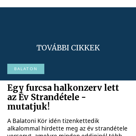
TOVÁBBI CIKKEK
BALATON
Egy furcsa halkonzerv lett
az Év Strandétele -
mutatjuk!
A Balatoni Kör idén tizenkettedik
alkalommal hirdette meg az év strandétele
versenyt, amelyre minden eddiginél több,