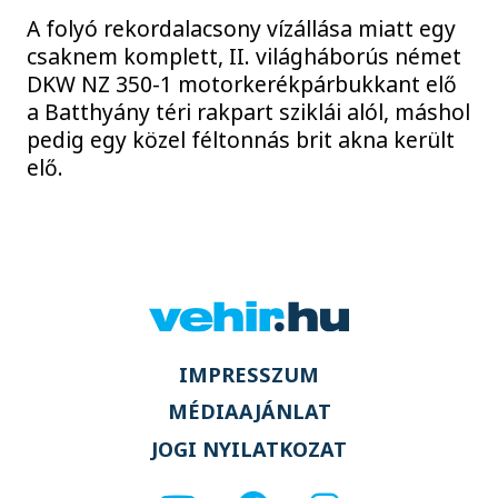
A folyó rekordalacsony vízállása miatt egy
csaknem komplett, II. világháborús német
DKW NZ 350-1 motorkerékpárbukkant elő
a Batthyány téri rakpart sziklái alól, máshol
pedig egy közel féltonnás brit akna került
elő.
IMPRESSZUM
MÉDIAAJÁNLAT
JOGI NYILATKOZAT