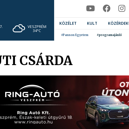
KÖZÉLET
KULT
KÖZÉRDEK
VESZPRÉM
7.
34°C
#Pannon Egyetem
#programajánló
UTI CSÁRDA