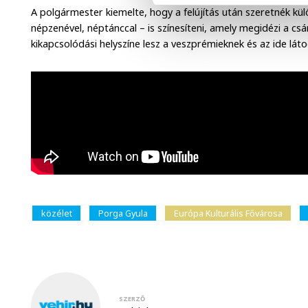
A polgármester kiemelte, hogy a felújítás után szeretnék k
népzenével, néptánccal – is színesíteni, amely megidézi a csá
kikapcsolódási helyszíne lesz a veszprémieknek és az ide láto
közélet
Porga Gyula
Európa Kulturális Fővárosa
SZERZŐ