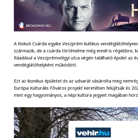
A Kiskuti Csárda egyike Veszprém kultikus vendéglátóhelyein
származik, de a csárda történelme még ennél is régebbre, kör
Ráadásul a Veszprémvölgyi utca végén található épület az é
vendéglátóhelyként működött.
Ezt az ikonikus épületet és az udvarát vásárolta meg nemrég
Európa Kulturális Főváros projekt keretében felújítsák és 202
mint egy hagyományos, a népi kultúra jegyeit magában hor