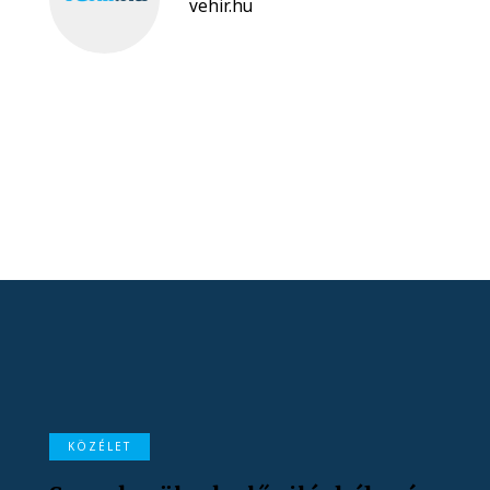
vehir.hu
KÖZÉLET