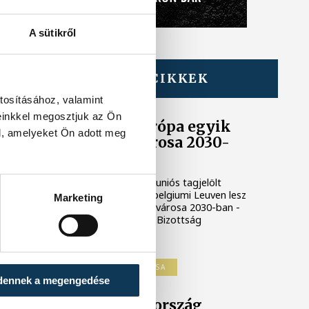
A sütikről
TOVÁBBI CIKKEK
KULTÚRA
tosításához, valamint
einkkel megosztjuk az Ön
Leuven lesz Európa egyik
l, amelyeket Ön adott meg
kulturális fővárosa 2030-
ban
Egy ciprusi, valamint egy uniós tagjelölt
ország városa mellett a belgiumi Leuven lesz
Marketing
Európa egyik kulturális fővárosa 2030-ban -
tájékoztatott az Európai Bizottság
pénteken.
EURÓPA KULTURÁLIS FŐVÁROSA
dennek a megengedése
Kilenc európai ország