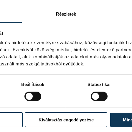
Részletek
ál
mak és hirdetések személyre szabásához, közösségi funkciók biz
hez. Ezenkívül közösségi média-, hirdető- és elemező partner
zó adatait, akik kombinálhatják az adatokat más olyan adatokka
sznált más szolgáltatásokból gyűjtöttek.
eszprémvölgyi út végén
Beállítások
Statisztikai
be a fejlesztést, ami megfogalmazása
az amellett, hogy Veszprémben
ális élményközpont, ezzel párhuzamosan a
a Kiskuti Csárda esetében látható, régi
Kiválasztás engedélyezése
Min