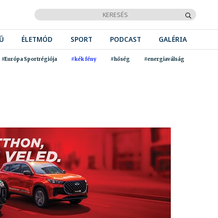
Ű
ÉLETMÓD
SPORT
PODCAST
GALÉRIA
#Európa Sportrégiója
#kék fény
#hőség
#energiaválság