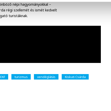
ülönböző népi hagyományokkal –
rda régi szellemét és ismét kedvelt
gató turistáknak.
EKF
turizmus
vendéglátás
Kiskuti Csárda