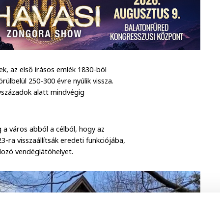
ek, az első írásos emlék 1830-ból
ülbelül 250-300 évre nyúlik vissza.
vszázadok alatt mindvégig
 a város abból a célból, hogy az
3-ra visszaállítsák eredeti funkciójába,
dozó vendéglátóhelyet.