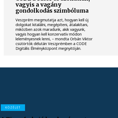
vagyis a vagány
gondolkodás szimbóluma
Veszprém megmutatja azt, hogyan kell új
dolgokat kitalálni, megépíteni, átalakítani,
miközben azok maradunk, akik vagyunk,
vagyis hogyan kell konzervatív módon
leleményesnek lenni, – mondta Orbán Viktor
csütörtök délután Veszprémben a CODE
Digitális Élményközpont megnyitóján.
KÖZÉLET