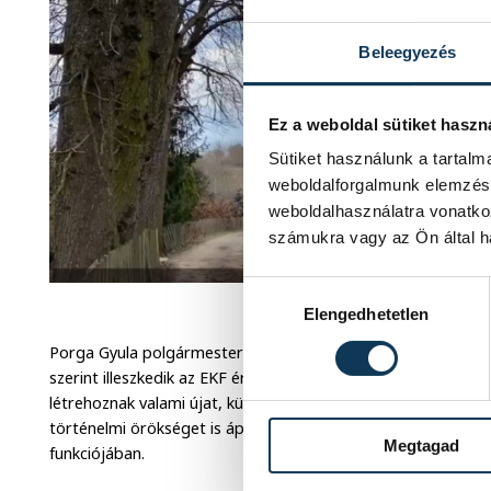
Beleegyezés
Ez a weboldal sütiket haszn
Sütiket használunk a tartal
weboldalforgalmunk elemzésé
weboldalhasználatra vonatko
számukra vagy az Ön által ha
Hozzájárulás kiválasztása
A Kiskuti Csárda a V
Elengedhetetlen
Porga Gyula polgármester a közösségi médiában jelentette 
szerint illeszkedik az EKF értékmegőrző célkitűzéseihez. Az
létrehoznak valami újat, különlegeset, mint például a digit
történelmi örökséget is ápolják, és felélesztik új, vagy mint 
Megtagad
funkciójában.