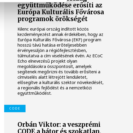
együttműködése erősíti az
Európa Kulturális Fővárosa
programok örökségét
Kilenc európai ország indított közös
kezdeményezést annak érdekében, hogy az
Európa Kulturális Fővárosa (EKF) program
hosszú távú hatása erőteljesebben
érvényesüljön a régiófejlesztésben,
túlmutatva a cím viselésének évén. Az ECoC
Echo elnevezésű projekt olyan
megoldásokra összpontosít, amelyek
segítenek megőrizni és tovább erősíteni a
címviselés alatt létrejött lendületet,
elősegítve a kulturális szektor növekedését,
a regionális fejlődést és a nemzetközi
együttműködést.
CODE
Orbán Viktor: a veszprémi
CODE a bátor és szokatlan,