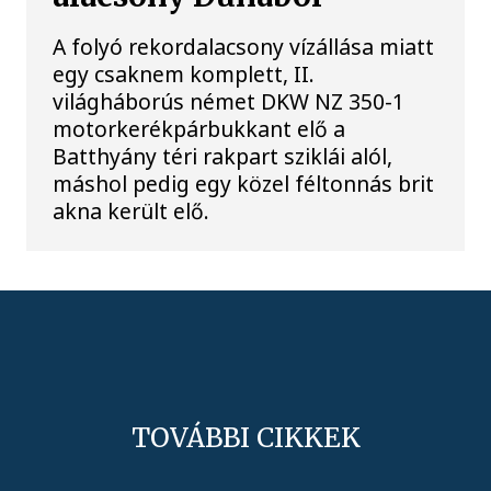
A folyó rekordalacsony vízállása miatt
egy csaknem komplett, II.
világháborús német DKW NZ 350-1
motorkerékpárbukkant elő a
Batthyány téri rakpart sziklái alól,
máshol pedig egy közel féltonnás brit
akna került elő.
TOVÁBBI CIKKEK