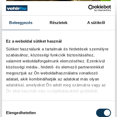
Beleegyezés
Részletek
A sütikről
Ez a weboldal sütiket használ
Sütiket használunk a tartalmak és hirdetések személyre
szabásához, közösségi funkciók biztosításához,
valamint weboldalforgalmunk elemzéséhez. Ezenkívül
közösségi média-, hirdető- és elemező partnereinkkel
megosztjuk az Ön weboldalhasználatra vonatkozó
A rendezvényen minden tevékenységre
adatait, akik kombinálhatják az adatokat más olyan
szigorú óvintézkedések vonatkoznak, és
adatokkal, amelyeket Ön adott meg számukra vagy az
Ön által használt más szolgáltatásokból gyűjtöttek.
azok maximális betartását a rendezők
folyamatosan figyelemmel kísérik, és
Hozzájárulás kiválasztása
ehhez a résztvevők aktív támogatását
Elengedhetetlen
várják el. Ha valakiben az óvintézkedések