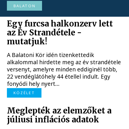
BALATON
Egy furcsa halkonzerv lett
az Év Strandétele -
mutatjuk!
A Balatoni Kör idén tizenkettedik
alkalommal hirdette meg az év strandétele
versenyt, amelyre minden eddiginél több,
22 vendéglátóhely 44 étellel indult. Egy
fonyódi hely nyert...
KÖZÉLET
Meglepték az elemzőket a
júliusi inflációs adatok