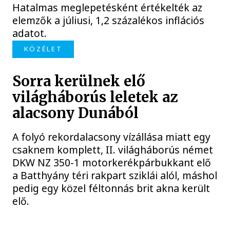
Hatalmas meglepetésként értékelték az
elemzők a júliusi, 1,2 százalékos inflációs
adatot.
KÖZÉLET
Sorra kerülnek elő
világháborús leletek az
alacsony Dunából
A folyó rekordalacsony vízállása miatt egy
csaknem komplett, II. világháborús német
DKW NZ 350-1 motorkerékpárbukkant elő
a Batthyány téri rakpart sziklái alól, máshol
pedig egy közel féltonnás brit akna került
elő.