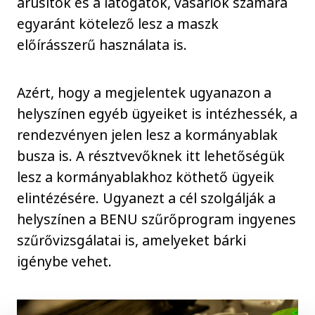
árusítók és a látogatók, vásárlók számára
egyaránt kötelező lesz a maszk
előírásszerű használata is.
Azért, hogy a megjelentek ugyanazon a
helyszínen egyéb ügyeiket is intézhessék, a
rendezvényen jelen lesz a kormányablak
busza is. A résztvevőknek itt lehetőségük
lesz a kormányablakhoz köthető ügyeik
elintézésére. Ugyanezt a cél szolgálják a
helyszínen a BENU szűrőprogram ingyenes
szűrővizsgálatai is, amelyeket bárki
igénybe vehet.