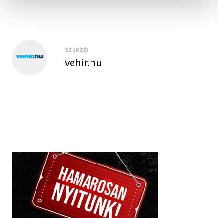
SZERZŐ
vehir.hu