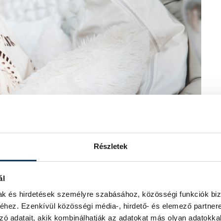
Részletek
iselte első fuvola állásban, ami igen
ál
enésszel rendelkezik. „Számomra ez
mak és hirdetések személyre szabásához, közösségi funkciók biz
tott ki, hanem a brüsszeli szervezet.
hez. Ezenkívül közösségi média-, hirdető- és elemező partner
, akivel már volt szerencsém korábban
zó adatait, akik kombinálhatják az adatokat más olyan adatokka
kérés” – mondja.