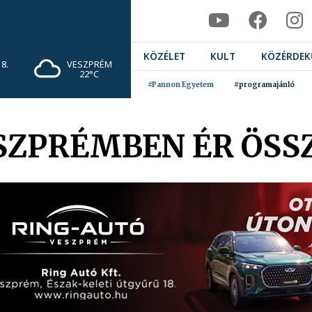
KÖZÉLET
KULT
KÖZÉRDEK
8.
VESZPRÉM
22°C
#Pannon Egyetem
#programajánló
SZPRÉMBEN ÉR ÖSS