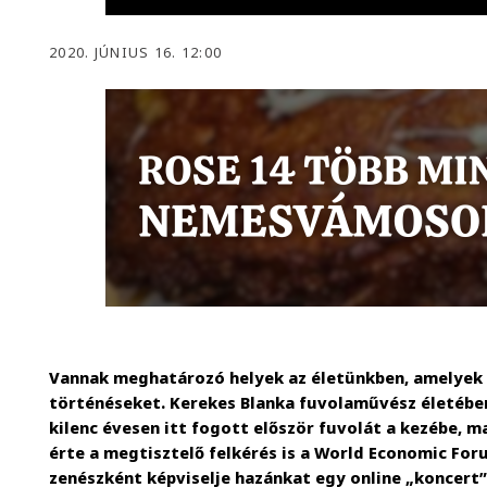
2020. JÚNIUS 16. 12:00
Vannak meghatározó helyek az életünkben, amelyek 
történéseket. Kerekes Blanka fuvolaművész életében 
kilenc évesen itt fogott először fuvolát a kezébe, 
érte a megtisztelő felkérés is a World Economic Fo
zenészként képviselje hazánkat egy online „koncert