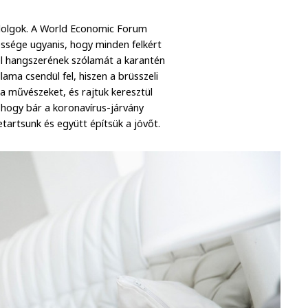
a dolgok. A World Economic Forum
ssége ugyanis, hogy minden felkért
el hangszerének szólamát a karantén
lama csendül fel, hiszen a brüsszeli
 a művészeket, és rajtuk keresztül
, hogy bár a koronavírus-járvány
etartsunk és együtt építsük a jövőt.