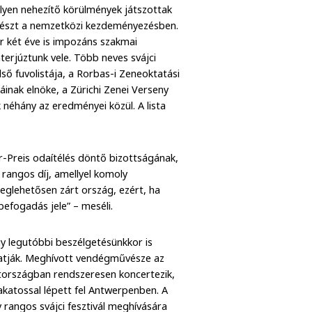
lyen nehezítő körülmények játszottak
 részt a nemzetközi kezdeményezésben.
 két éve is impozáns szakmai
terjúztunk vele. Több neves svájci
ső fuvolistája, a Rorbas-i Zeneoktatási
áinak elnöke, a Zürichi Zenei Verseny
néhány az eredményei közül. A lista
ur-Preis odaítélés döntő bizottságának,
n rangos díj, amellyel komoly
meglehetősen zárt ország, ezért, ha
 befogadás jele” – meséli.
gy legutóbbi beszélgetésünkkor is
lgatják. Meghívott vendégművésze az
metországban rendszeresen koncertezik,
akatossal lépett fel Antwerpenben. A
y rangos svájci fesztivál meghívására