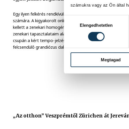
számukra vagy az Ön által ha
Egy ilyen felkérés rendkívüli felelősség is. „A közös produkci
Hozzájárulás kiválasztása
számára. A kigyakorolt online kamara, valamint nagyzenekari
Elengedhetetlen
kellett a zenekari homogén hangzást produkálnom mindenféle
zenekari tapasztalataim alapján ismerem a különböző hangsz
csupán a kért tempo-jelzés alapján játszottam fel szólamo
felcsendülő grandiózus dallam vezérívére.”
Megtagad
„Az otthon” Veszprémtől Zürichen át Jereván