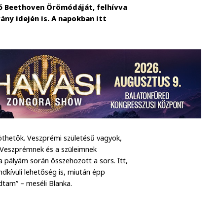
lő Beethoven Örömódáját, felhívva
ány idején is. A napokban itt
köthetők. Veszprémi születésű vagyok,
 Veszprémnek és a szüleimnek
a pályám során összehozott a sors. Itt,
ndkívüli lehetőség is, miután épp
dtam” – meséli Blanka.