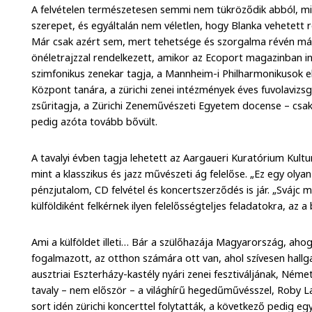
A felvételen természetesen semmi nem tükröződik abból, mi
szerepet, és egyáltalán nem véletlen, hogy Blanka vehetett
Már csak azért sem, mert tehetsége és szorgalma révén már
önéletrajzzal rendelkezett, amikor az Ecoport magazinban in
szimfonikus zenekar tagja, a Mannheim-i Philharmonikusok el
Központ tanára, a zürichi zenei intézmények éves fuvolavizsg
zsűritagja, a Zürichi Zeneművészeti Egyetem docense – csak 
pedig azóta tovább bővült.
A tavalyi évben tagja lehetett az Aargaueri Kuratórium Kult
mint a klasszikus és jazz művészeti ág felelőse. „Ez egy olya
pénzjutalom, CD felvétel és koncertszerződés is jár. „Svájc 
külföldiként felkérnek ilyen felelősségteljes feladatokra, az a
Ami a külföldet illeti… Bár a szülőhazája Magyarország, aho
fogalmazott, az otthon számára ott van, ahol szívesen hal
ausztriai Eszterházy-kastély nyári zenei fesztiváljának, Né
tavaly – nem először – a világhírű hegedűművésszel, Roby L
sort idén zürichi koncerttel folytatták, a következő pedig eg