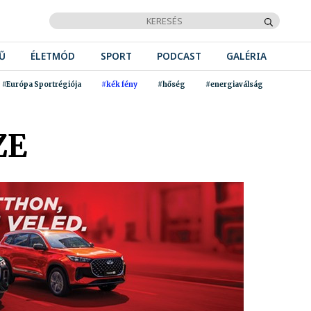
Ű
ÉLETMÓD
SPORT
PODCAST
GALÉRIA
#Európa Sportrégiója
#kék fény
#hőség
#energiaválság
ZE