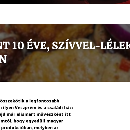
összekötik a legfontosabb
ilyen Veszprém és a családi ház:
majd már elismert művészként itt
rumtól, hogy egyedüli magyar
” produkcióban, melyben az