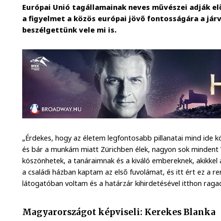
Európai Unió tagállamainak neves művészei adják e
a figyelmet a közös európai jövő fontosságára a járv
beszélgettünk vele mi is.
„Érdekes, hogy az életem legfontosabb pillanatai mind ide 
és bár a munkám miatt Zürichben élek, nagyon sok mindent
köszönhetek, a tanáraimnak és a kiváló embereknek, akikkel 
a családi házban kaptam az első fuvolámat, és itt ért ez a re
látogatóban voltam és a határzár kihirdetésével itthon raga
Magyarországot képviseli: Kerekes Blanka