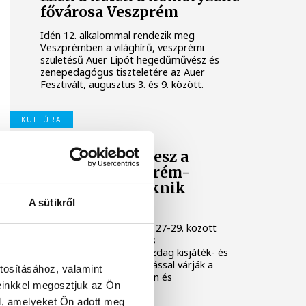
fővárosa Veszprém
Idén 12. alkalommal rendezik meg
Veszprémben a világhírű, veszprémi
születésű Auer Lipót hegedűművész és
zenepedagógus tiszteletére az Auer
Fesztivált, augusztus 3. és 9. között.
KULTÚRA
Osvárt Andrea lesz a
megújult Veszprém-
Balaton Filmpiknik
házigazdája
A sütikről
A Filmpikniken augusztus 27-29. között
csaknem hatvan játék- és
dokumentumfilmmel, gazdag kisjáték- és
animációs filmes válogatással várják a
tosításához, valamint
közönséget Veszprémben és
einkkel megosztjuk az Ön
Balatonfüreden.
l, amelyeket Ön adott meg