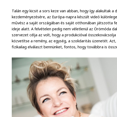
Talán egy kicsit a sors keze van abban, hogy így alakultak 
kezdeményezésére, az Európa-napra készült videó különlege
művész a saját országában és saját otthonában játszotta f
ideje alatt. A felvételen pedig nem véletlenül az Örömóda dal
szervezet célja az volt, hogy a produkcióval összekovácsolja
közvetítse a remény, az egység, a szolidaritás üzenetét. Azt
fizikailag elválaszt bennünket, fontos, hogy továbbra is össz