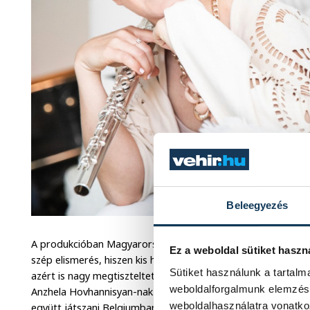
Beleegyezés
A produkcióban Magyarországot, mint tagállamot Blanka képv
Ez a weboldal sütiket haszn
szép elismerés, hiszen kis hazánk számos kiváló klasszikus z
Sütiket használunk a tartal
azért is nagy megtiszteltetés, mert nem Magyarország válasz
weboldalforgalmunk elemzésé
Anzhela Hovhannisyan-nak pedig külön köszönettel tartozom
weboldalhasználatra vonatko
együtt játszani Belgiumban, és akin keresztül érkezett a fel