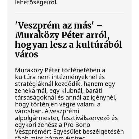
lehetőségeiről.
'Veszprém az más' –
Muraközy Péter arról,
hogyan lesz a kultúrából
város
Muraközy Péter történetében a
kultúra nem intézményeknél és
stratégiáknál kezdődik, hanem egy
zenekarnál, egy klubnál, baráti
társaságoknál és annál az igénynél,
hogy történjen végre valami a
városban. A veszprémi
alpolgármester, fesztiválszervező és
egykori zenész a Pro Bono
Veszprémért Egyesület beszélgetésén
több mint három évtized