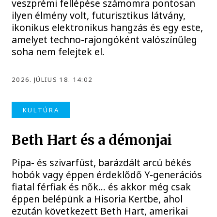
veszprémi fellépése számomra pontosan
ilyen élmény volt, futurisztikus látvány,
ikonikus elektronikus hangzás és egy este,
amelyet techno-rajongóként valószínűleg
soha nem felejtek el.
2026. JÚLIUS 18. 14:02
KULTÚRA
Beth Hart és a démonjai
Pipa- és szivarfüst, barázdált arcú békés
hobók vagy éppen érdeklődő Y-generációs
fiatal férfiak és nők… és akkor még csak
éppen belépünk a Hisoria Kertbe, ahol
ezután következett Beth Hart, amerikai