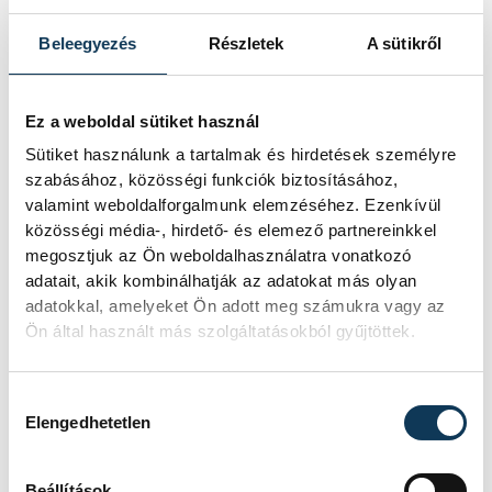
diákját is elismerték.
Beleegyezés
Részletek
A sütikről
2026. JANUÁR 11. 16:22
Ez a weboldal sütiket használ
Sütiket használunk a tartalmak és hirdetések személyre
szabásához, közösségi funkciók biztosításához,
1
2
3
4
5
...
valamint weboldalforgalmunk elemzéséhez. Ezenkívül
közösségi média-, hirdető- és elemező partnereinkkel
megosztjuk az Ön weboldalhasználatra vonatkozó
adatait, akik kombinálhatják az adatokat más olyan
KÖZÉLET
adatokkal, amelyeket Ön adott meg számukra vagy az
Ön által használt más szolgáltatásokból gyűjtöttek.
Hozzájárulás kiválasztása
A lelet önmagában még
Elengedhetetlen
nem történet – Felber
Zsombor régész a föld
Beállítások