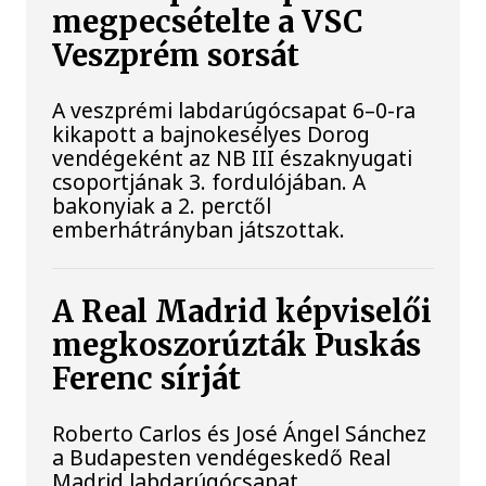
megpecsételte a VSC
Veszprém sorsát
A veszprémi labdarúgócsapat 6–0-ra
kikapott a bajnokesélyes Dorog
vendégeként az NB III északnyugati
csoportjának 3. fordulójában. A
bakonyiak a 2. perctől
emberhátrányban játszottak.
A Real Madrid képviselői
megkoszorúzták Puskás
Ferenc sírját
Roberto Carlos és José Ángel Sánchez
a Budapesten vendégeskedő Real
Madrid labdarúgócsapat