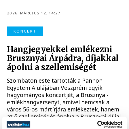
2026. MÁRCIUS 12. 14:27
KONCERT
Hangjegyekkel emlékezni
Brusznyai Árpádra, díjakkal
ápolni a szellemiségét
Szombaton este tartották a Pannon
Egyetem Alulájában Veszprém egyik
hagyományos koncertjét, a Brusznyai-
emlékhangversenyt, amivel nemcsak a
város 56-os mártírjára emlékeztek, hanem
az ő szellemiségét ápolva a Brusznyai-díjjal
a város egyik pedagógusát és tehetséges