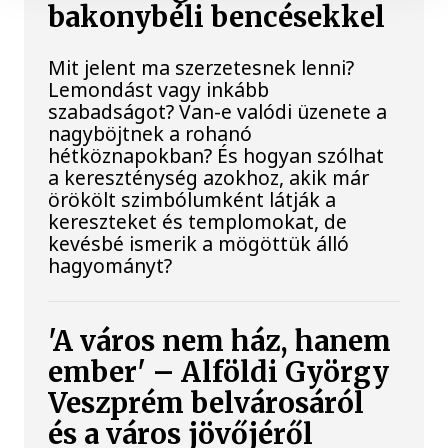
bakonybéli bencésekkel
Mit jelent ma szerzetesnek lenni?
Lemondást vagy inkább
szabadságot? Van-e valódi üzenete a
nagyböjtnek a rohanó
hétköznapokban? És hogyan szólhat
a kereszténység azokhoz, akik már
örökölt szimbólumként látják a
kereszteket és templomokat, de
kevésbé ismerik a mögöttük álló
hagyományt?
'A város nem ház, hanem
ember' – Alföldi György
Veszprém belvárosáról
és a város jövőjéről