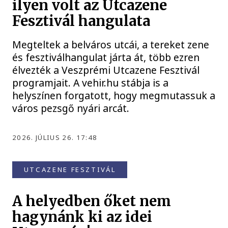
ilyen volt az Utcazene
Fesztivál hangulata
Megteltek a belváros utcái, a tereket zene
és fesztiválhangulat járta át, több ezren
élvezték a Veszprémi Utcazene Fesztivál
programjait. A vehir.hu stábja is a
helyszínen forgatott, hogy megmutassuk a
város pezsgő nyári arcát.
2026. JÚLIUS 26. 17:48
UTCAZENE FESZTIVÁL
A helyedben őket nem
hagynánk ki az idei