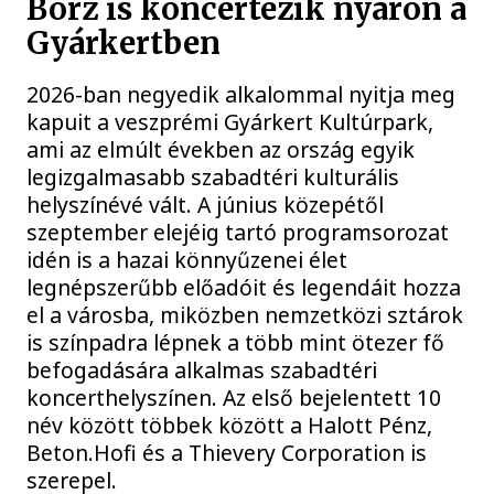
Borz is koncertezik nyáron a
Gyárkertben
2026-ban negyedik alkalommal nyitja meg
kapuit a veszprémi Gyárkert Kultúrpark,
ami az elmúlt években az ország egyik
legizgalmasabb szabadtéri kulturális
helyszínévé vált. A június közepétől
szeptember elejéig tartó programsorozat
idén is a hazai könnyűzenei élet
legnépszerűbb előadóit és legendáit hozza
el a városba, miközben nemzetközi sztárok
is színpadra lépnek a több mint ötezer fő
befogadására alkalmas szabadtéri
koncerthelyszínen. Az első bejelentett 10
név között többek között a Halott Pénz,
Beton.Hofi és a Thievery Corporation is
szerepel.