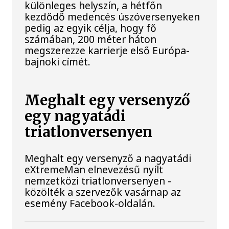
különleges helyszín, a hétfőn
kezdődő medencés úszóversenyeken
pedig az egyik célja, hogy fő
számában, 200 méter háton
megszerezze karrierje első Európa-
bajnoki címét.
Meghalt egy versenyző
egy nagyatádi
triatlonversenyen
Meghalt egy versenyző a nagyatádi
eXtremeMan elnevezésű nyílt
nemzetközi triatlonversenyen -
közölték a szervezők vasárnap az
esemény Facebook-oldalán.