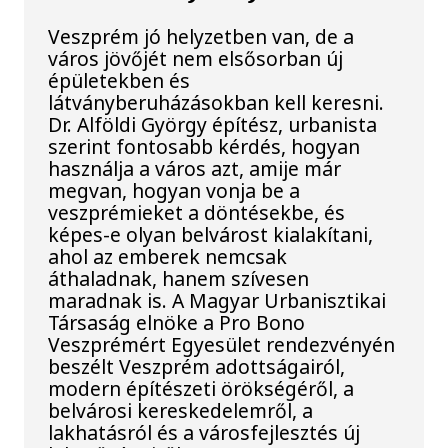
Veszprém jó helyzetben van, de a
város jövőjét nem elsősorban új
épületekben és
látványberuházásokban kell keresni.
Dr. Alföldi György építész, urbanista
szerint fontosabb kérdés, hogyan
használja a város azt, amije már
megvan, hogyan vonja be a
veszprémieket a döntésekbe, és
képes-e olyan belvárost kialakítani,
ahol az emberek nemcsak
áthaladnak, hanem szívesen
maradnak is. A Magyar Urbanisztikai
Társaság elnöke a Pro Bono
Veszprémért Egyesület rendezvényén
beszélt Veszprém adottságairól,
modern építészeti örökségéről, a
belvárosi kereskedelemről, a
lakhatásról és a városfejlesztés új