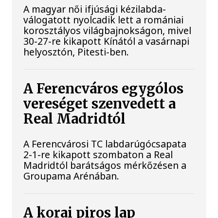
A magyar női ifjúsági kézilabda-
válogatott nyolcadik lett a romániai
korosztályos világbajnokságon, mivel
30-27-re kikapott Kínától a vasárnapi
helyosztón, Pitesti-ben.
A Ferencváros egygólos
vereséget szenvedett a
Real Madridtól
A Ferencvárosi TC labdarúgócsapata
2-1-re kikapott szombaton a Real
Madridtól barátságos mérkőzésen a
Groupama Arénában.
A korai piros lap