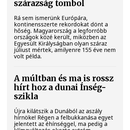
szárazság tombol
Rá sem ismerünk Európára,
kontinensszerte rekordokat dönt a
hőség. Magyarország a legforróbb
országok közé került, miközben az
Egyesült Királyságban olyan száraz
júliust mértek, amilyenre 155 éve nem
volt példa.
A múltban és ma is rossz
hírt hoz a dunai Ínség-
szikla
Újra kilátszik a Dunából az aszály
hírnöke! Régen a felbukkanása egyet
jelentett az éhínséggel, ma pedig a