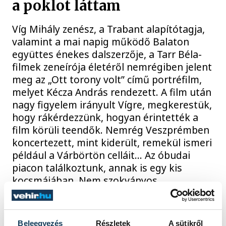
a poklot láttam
Víg Mihály zenész, a Trabant alapítótagja,
valamint a mai napig működő Balaton
együttes énekes dalszerzője, a Tarr Béla-
filmek zeneírója életéről nemrégiben jelent
meg az „Ott torony volt” című portréfilm,
melyet Kécza András rendezett. A film után
nagy figyelem irányult Vígre, megkerestük,
hogy rákérdezzünk, hogyan érintették a
film körüli teendők. Nemrég Veszprémben
koncertezett, mint kiderült, remekül ismeri
például a Várbörtön celláit… Az óbudai
piacon találkoztunk, annak is egy kis
kocsmájában. Nem szokványos
interjúhelyszín, de annál eredetibb. Víg
szóvá is tette, csirkemellet itt kell venni,
hisz – mint mondja –, nagyon szeret főzni.
Beleegyezés
Részletek
A sütikről