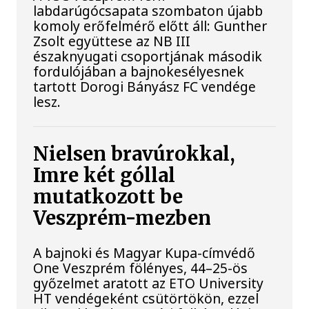
labdarúgócsapata szombaton újabb
komoly erőfelmérő előtt áll: Gunther
Zsolt együttese az NB III
északnyugati csoportjának második
fordulójában a bajnokesélyesnek
tartott Dorogi Bányász FC vendége
lesz.
Nielsen bravúrokkal,
Imre két góllal
mutatkozott be
Veszprém-mezben
A bajnoki és Magyar Kupa-címvédő
One Veszprém fölényes, 44–25-ös
győzelmet aratott az ETO University
HT vendégeként csütörtökön, ezzel