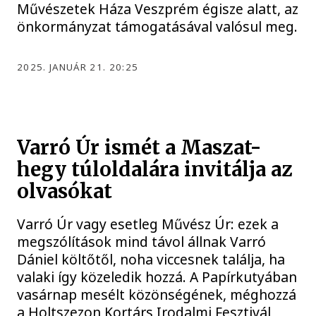
Művészetek Háza Veszprém égisze alatt, az
önkormányzat támogatásával valósul meg.
2025. JANUÁR 21. 20:25
Varró Úr ismét a Maszat-
hegy túloldalára invitálja az
olvasókat
Varró Úr vagy esetleg Művész Úr: ezek a
megszólítások mind távol állnak Varró
Dániel költőtől, noha viccesnek találja, ha
valaki így közeledik hozzá. A Papírkutyában
vasárnap mesélt közönségének, méghozzá
a Holtszezon Kortárs Irodalmi Fesztivál