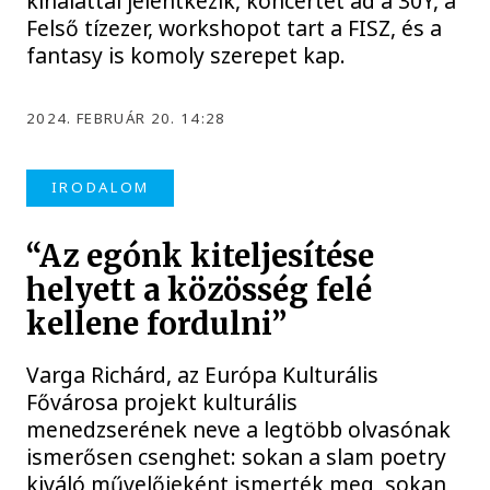
kínálattal jelentkezik, koncertet ad a 30Y, a
Felső tízezer, workshopot tart a FISZ, és a
fantasy is komoly szerepet kap.
2024. FEBRUÁR 20. 14:28
IRODALOM
“Az egónk kiteljesítése
helyett a közösség felé
kellene fordulni”
Varga Richárd, az Európa Kulturális
Fővárosa projekt kulturális
menedzserének neve a legtöbb olvasónak
ismerősen csenghet: sokan a slam poetry
kiváló művelőjeként ismerték meg, sokan