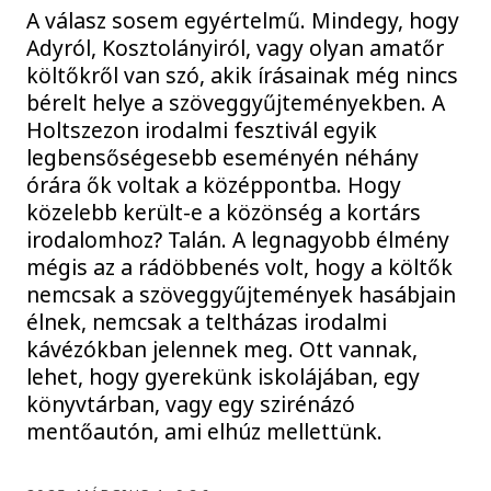
A válasz sosem egyértelmű. Mindegy, hogy
Adyról, Kosztolányiról, vagy olyan amatőr
költőkről van szó, akik írásainak még nincs
bérelt helye a szöveggyűjteményekben. A
Holtszezon irodalmi fesztivál egyik
legbensőségesebb eseményén néhány
órára ők voltak a középpontba. Hogy
közelebb került-e a közönség a kortárs
irodalomhoz? Talán. A legnagyobb élmény
mégis az a rádöbbenés volt, hogy a költők
nemcsak a szöveggyűjtemények hasábjain
élnek, nemcsak a teltházas irodalmi
kávézókban jelennek meg. Ott vannak,
lehet, hogy gyerekünk iskolájában, egy
könyvtárban, vagy egy szirénázó
mentőautón, ami elhúz mellettünk.