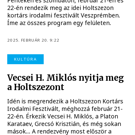
Pénteken és szombaton, február 21-én és
22-én rendezik meg az idei Holtszezon
kortárs irodalmi fesztivált Veszprémben.
Íme az összes program egy felületen.
2025. FEBRUÁR 20. 9:22
KULTÚRA
Vecsei H. Miklós nyitja meg
a Holtszezont
Idén is megrendezik a Holtszezon Kortárs
Irodalmi Fesztivált, méghozzá február 21-
22-én. Érkezik Vecsei H. Miklós, a Platon
Karataev, Grecsó Krisztián, és még sokan
mások… A rendezvény most először a