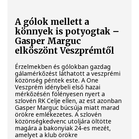
A gólok mellett a
könnyek is potyogtak –
Gasper Marguc
elköszönt Veszprémtől
Érzelmekben és gólokban gazdag
gálamérkőzést láthatott a veszprémi
közönség péntek este. A One
Veszprém idénybeli első hazai
mérkőzésén fölényesen nyert a
szlovén RK Celje ellen, az est azonban
Gasper Marguc búcsúja miatt marad
örökre emlékezetes. A szlovén
közönségkedvenc utoljára öltötte
magára a bakonyiak 24-es mezét,
amelyet a klub örökre