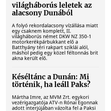
világháborús leletek az
alacsony Dunából
A folyó rekordalacsony vízállása miatt
egy csaknem komplett, II.
világháborús német DKW NZ 350-1
motorkerékpárbukkant elő a
Batthyány téri rakpart sziklái alól,
máshol pedig egy közel féltonnás brit
akna került elő.
Késéltánc a Dunán: Mi
történik, ha leáll Paks?
Mártha Imre, az MVM Zrt. egykori
vezérigazgatója ATV-n Rónai Egonnak
adott interjújában vázolta fel a Paksi