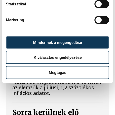
mutatjuk!
Statisztikai
A Balatoni Kör idén tizenkettedik
Marketing
alkalommal hirdette meg az év
strandétele versenyt, amelyre minden
eddiginél több, 22 vendéglátóhely 44
étellel indult. Egy fonyódi hely nyert...
Mindennek a megengedése
Kiválasztás engedélyezése
Meglepték az elemzőket
a júliusi inflációs adatok
Megtagad
Hatalmas meglepetésként értékelték
az elemzők a júliusi, 1,2 százalékos
inflációs adatot.
Sorra kerülnek elő