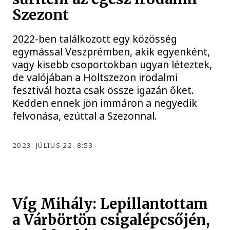
Szezont
2022-ben találkozott egy közösség
egymással Veszprémben, akik egyenként,
vagy kisebb csoportokban ugyan léteztek,
de valójában a Holtszezon irodalmi
fesztivál hozta csak össze igazán őket.
Kedden ennek jön immáron a negyedik
felvonása, ezúttal a Szezonnal.
2023. JÚLIUS 22. 8:53
Víg Mihály: Lepillantottam
a Várbörtön csigalépcsőjén,