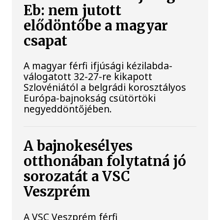
Eb: nem jutott
elődöntőbe a magyar
csapat
A magyar férfi ifjúsági kézilabda-
válogatott 32-27-re kikapott
Szlovéniától a belgrádi korosztályos
Európa-bajnokság csütörtöki
negyeddöntőjében.
A bajnokesélyes
otthonában folytatná jó
sorozatát a VSC
Veszprém
A VSC Veszprém férfi