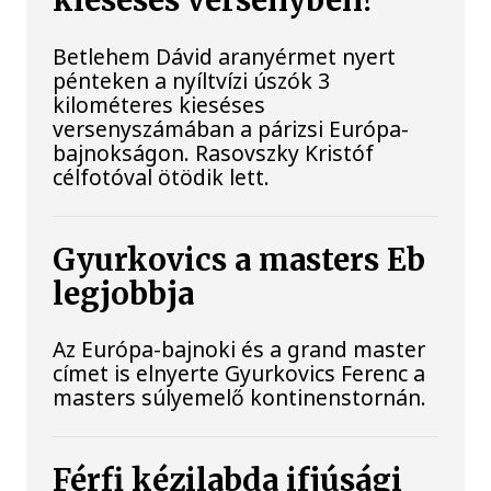
kieséses versenyben!
Betlehem Dávid aranyérmet nyert
pénteken a nyíltvízi úszók 3
kilométeres kieséses
versenyszámában a párizsi Európa-
bajnokságon. Rasovszky Kristóf
célfotóval ötödik lett.
Gyurkovics a masters Eb
legjobbja
Az Európa-bajnoki és a grand master
címet is elnyerte Gyurkovics Ferenc a
masters súlyemelő kontinenstornán.
Férfi kézilabda ifjúsági