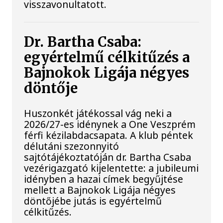
visszavonultatott.
Dr. Bartha Csaba:
egyértelmű célkitűzés a
Bajnokok Ligája négyes
döntője
Huszonkét játékossal vág neki a
2026/27-es idénynek a One Veszprém
férfi kézilabdacsapata. A klub péntek
délutáni szezonnyitó
sajtótájékoztatóján dr. Bartha Csaba
vezérigazgató kijelentette: a jubileumi
idényben a hazai címek begyűjtése
mellett a Bajnokok Ligája négyes
döntőjébe jutás is egyértelmű
célkitűzés.