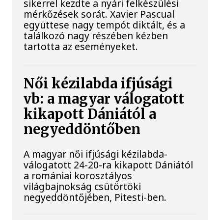
sikerrel kezdte a nyári felkészülési
mérkőzések sorát. Xavier Pascual
együttese nagy tempót diktált, és a
találkozó nagy részében kézben
tartotta az eseményeket.
Női kézilabda ifjúsági
vb: a magyar válogatott
kikapott Dániától a
negyeddöntőben
A magyar női ifjúsági kézilabda-
válogatott 24-20-ra kikapott Dániától
a romániai korosztályos
világbajnokság csütörtöki
negyeddöntőjében, Pitesti-ben.