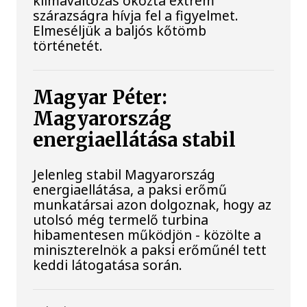
klímaváltozás okozta extrém
szárazságra hívja fel a figyelmet.
Elmeséljük a baljós kőtömb
történetét.
Magyar Péter:
Magyarország
energiaellátása stabil
Jelenleg stabil Magyarország
energiaellátása, a paksi erőmű
munkatársai azon dolgoznak, hogy az
utolsó még termelő turbina
hibamentesen működjön - közölte a
miniszterelnök a paksi erőműnél tett
keddi látogatása során.