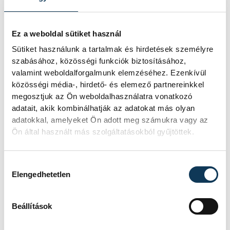
Ez ugyan nem derült ki a róla szóló
portréfilmben…
Ez a weboldal sütiket használ
2023. MÁRCIUS 27. 14:51
Sütiket használunk a tartalmak és hirdetések személyre
szabásához, közösségi funkciók biztosításához,
valamint weboldalforgalmunk elemzéséhez. Ezenkívül
közösségi média-, hirdető- és elemező partnereinkkel
megosztjuk az Ön weboldalhasználatra vonatkozó
1
2
adatait, akik kombinálhatják az adatokat más olyan
adatokkal, amelyeket Ön adott meg számukra vagy az
Ön által használt más szolgáltatásokból gyűjtöttek.
KÖZÉLET
Hozzájárulás kiválasztása
Elengedhetetlen
Egy furcsa halkonzerv
Beállítások
lett az Év Strandétele -