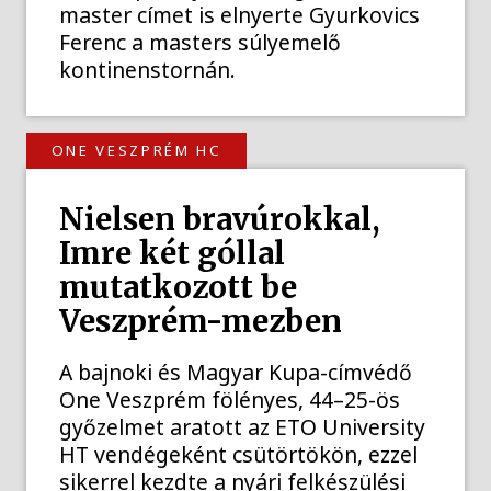
master címet is elnyerte Gyurkovics
Ferenc a masters súlyemelő
kontinenstornán.
ONE VESZPRÉM HC
Nielsen bravúrokkal,
Imre két góllal
mutatkozott be
Veszprém-mezben
A bajnoki és Magyar Kupa-címvédő
One Veszprém fölényes, 44–25-ös
győzelmet aratott az ETO University
HT vendégeként csütörtökön, ezzel
sikerrel kezdte a nyári felkészülési