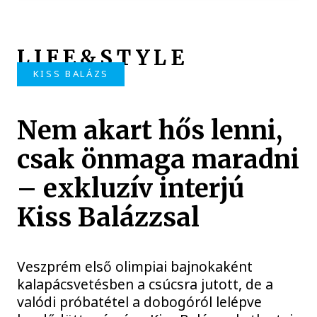
LIFE&STYLE
KISS BALÁZS
Nem akart hős lenni,
csak önmaga maradni
– exkluzív interjú
Kiss Balázzsal
Veszprém első olimpiai bajnokaként
kalapácsvetésben a csúcsra jutott, de a
valódi próbatétel a dobogóról lelépve