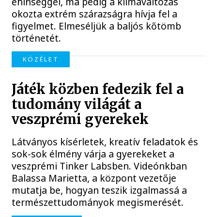
éhínséggel, ma pedig a klímaváltozás
okozta extrém szárazságra hívja fel a
figyelmet. Elmeséljük a baljós kőtömb
történetét.
KÖZÉLET
Játék közben fedezik fel a
tudomány világát a
veszprémi gyerekek
Látványos kísérletek, kreatív feladatok és
sok-sok élmény várja a gyerekeket a
veszprémi Tinker Labsben. Videónkban
Balassa Marietta, a központ vezetője
mutatja be, hogyan teszik izgalmassá a
természettudományok megismerését.