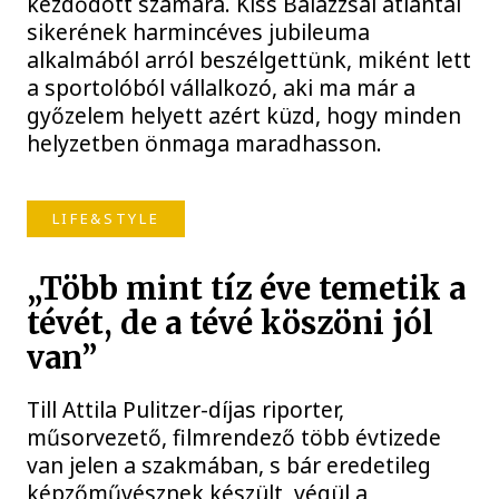
kezdődött számára. Kiss Balázzsal atlantai
sikerének harmincéves jubileuma
alkalmából arról beszélgettünk, miként lett
a sportolóból vállalkozó, aki ma már a
győzelem helyett azért küzd, hogy minden
helyzetben önmaga maradhasson.
LIFE&STYLE
„Több mint tíz éve temetik a
tévét, de a tévé köszöni jól
van”
Till Attila Pulitzer-díjas riporter,
műsorvezető, filmrendező több évtizede
van jelen a szakmában, s bár eredetileg
képzőművésznek készült, végül a