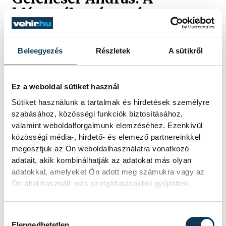
klímaváltozást már nem
állítjuk meg
Beleegyezés
Részletek
A sütikről
A brutális hőhullámok és az egyre
súlyosabb aszályok már nem a távoli jövő
fenyegetései, hanem a jelen
Ez a weboldal sütiket használ
mindennapjai, írja a Portfolión megjelent
véleménycikkében Gelencsér András
Sütiket használunk a tartalmak és hirdetések személyre
szabásához, közösségi funkciók biztosításához,
vegyészprofesszor, a Pannon Egyetem
valamint weboldalforgalmunk elemzéséhez. Ezenkívül
korábbi rektora.
közösségi média-, hirdető- és elemező partnereinkkel
megosztjuk az Ön weboldalhasználatra vonatkozó
KÖZÉLET
adatait, akik kombinálhatják az adatokat más olyan
adatokkal, amelyeket Ön adott meg számukra vagy az
Mi történik a balatonalmádi
Ön által használt más szolgáltatásokból gyűjtöttek.
teniszpályák körül? Bérleti
vita, megszakadt
Hozzájárulás kiválasztása
Elengedhetetlen