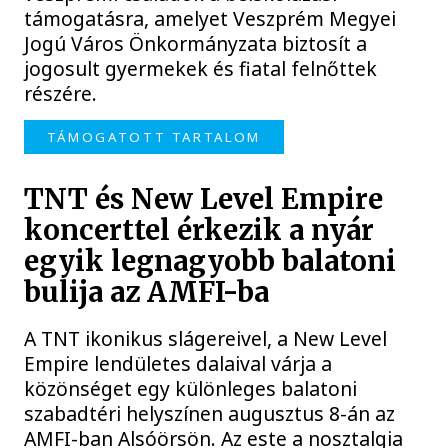
támogatásra, amelyet Veszprém Megyei
Jogú Város Önkormányzata biztosít a
jogosult gyermekek és fiatal felnőttek
részére.
TÁMOGATOTT TARTALOM
TNT és New Level Empire
koncerttel érkezik a nyár
egyik legnagyobb balatoni
bulija az AMFI-ba
A TNT ikonikus slágereivel, a New Level
Empire lendületes dalaival várja a
közönséget egy különleges balatoni
szabadtéri helyszínen augusztus 8-án az
AMFI-ban Alsóörsön. Az este a nosztalgia