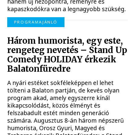
hanem új nézőpontra, reményre és
kapaszkodókra van a legnagyobb szükség.
PROGRAMAJÁNLÓ
Három humorista, egy este,
rengeteg nevetés – Stand Up
Comedy HOLIDAY érkezik
Balatonfüredre
A nyári estéket sokféleképpen el lehet
tölteni a Balaton partján, de kevés olyan
program akad, amely egyszerre kínál
kikapcsolódást, közös élményt és
felszabadult estét minden generáció
számára. Augusztus 8-án három népszerű
humorista, Orosz Gyuri, Magyed és