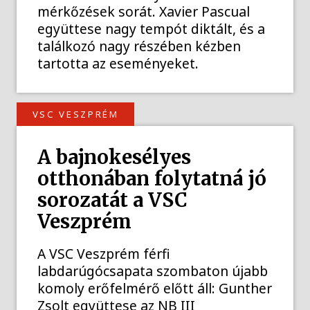
mérkőzések sorát. Xavier Pascual
együttese nagy tempót diktált, és a
találkozó nagy részében kézben
tartotta az eseményeket.
VSC VESZPRÉM
A bajnokesélyes
otthonában folytatná jó
sorozatát a VSC
Veszprém
A VSC Veszprém férfi
labdarúgócsapata szombaton újabb
komoly erőfelmérő előtt áll: Gunther
Zsolt együttese az NB III