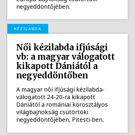
negyeddöntőjében.
KÉZILABDA
Női kézilabda ifjúsági
vb: a magyar válogatott
kikapott Dániától a
negyeddöntőben
A magyar női ifjúsági kézilabda-
válogatott 24-20-ra kikapott
Dániától a romániai korosztályos
világbajnokság csütörtöki
negyeddöntőjében, Pitesti-ben.