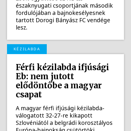
északnyugati csoportjának második
fordulójában a bajnokesélyesnek
tartott Dorogi Bányász FC vendége
lesz.
KÉZILABDA
Férfi kézilabda ifjúsági
Eb: nem jutott
elődöntőbe a magyar
csapat
A magyar férfi ifjúsági kézilabda-
válogatott 32-27-re kikapott
Szlovéniától a belgrádi korosztályos
Európa-bajnokság csütörtöki