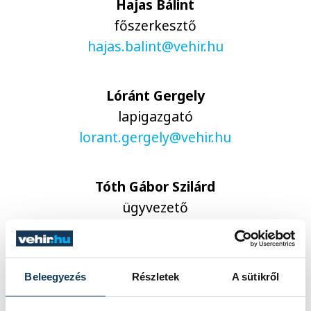
Hajas Bálint
főszerkesztő
hajas.balint@vehir.hu
Lóránt Gergely
lapigazgató
lorant.gergely@vehir.hu
Tóth Gábor Szilárd
ügyvezető
toth.gabor@vehir.hu
Zatkalik Dávid
Beleegyezés
Részletek
A sütikről
sportrovatvezető