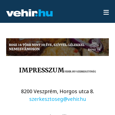
IMPRESSZUM
VEHIR.HU SZERKESZTŐSÉG
8200 Veszprém, Horgos utca 8.
szerkesztoseg@vehir.hu