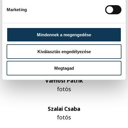
Marketing
Riskó Annamária
újságíró
risko.annamaria@vehir.hu
Mindennek a megengedése
Kovács Bálint
Kiválasztás engedélyezése
fotós
Megtagad
Vámosi Patrik
fotós
Szalai Csaba
fotós