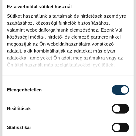
zatkalik.david@vehir.hu
Ez a weboldal sütiket használ
Sütiket használunk a tartalmak és hirdetések személyre
Rompos Gergő
szabásához, közösségi funkciók biztosításához,
valamint weboldalforgalmunk elemzéséhez. Ezenkívül
újságíró
közösségi média-, hirdető- és elemező partnereinkkel
megosztjuk az Ön weboldalhasználatra vonatkozó
adatait, akik kombinálhatják az adatokat más olyan
Szendőfi Bori
adatokkal, amelyeket Ön adott meg számukra vagy az
szerkesztő
Ön által használt más szolgáltatásokból gyűjtöttek.
Szalay Péter
Hozzájárulás kiválasztása
Elengedhetetlen
programozó
Beállítások
Balogh Dóra
újságíró
Statisztikai
balogh.dora@vehir.hu