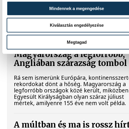
csapódott a SpaceX egyik Falcon–9 rakétáj
Mindennek a megengedése
felső fokozata. A becsapódást a Földről sz
szemmel nem lehetett látni, a szakembere
azonban távcsövekkel figyelték az esemény
Kiválasztás engedélyezése
Megtagad
Rekordok Európában –
Magyarország a legforróbb,
Angliában szárazság tombol
Rá sem ismerünk Európára, kontinensszert
rekordokat dönt a hőség. Magyarország a
legforróbb országok közé került, miközben
Egyesült Királyságban olyan száraz júliust
mértek, amilyenre 155 éve nem volt példa.
A múltban és ma is rossz hír