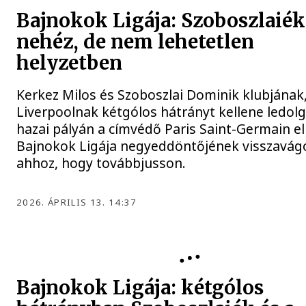
Bajnokok Ligája: Szoboszlaiék
nehéz, de nem lehetetlen
helyzetben
Kerkez Milos és Szoboszlai Dominik klubjának,
Liverpoolnak kétgólos hátrányt kellene ledol
hazai pályán a címvédő Paris Saint-Germain el
Bajnokok Ligája negyeddöntőjének visszavág
ahhoz, hogy továbbjusson.
2026. ÁPRILIS 13. 14:37
BAJNOKOK LIGÁJA
Bajnokok Ligája: kétgólos