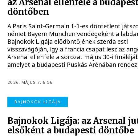
az Arsenal ellenfele a budapest
döntőben
A Paris Saint-Germain 1-1-es döntetlent játszo
német Bayern München vendégeként a labda
Bajnokok Ligája elődöntőjének szerda esti
visszavágóján, így a francia csapat lesz az ang
Arsenal ellenfele a sorozat május 30-i fináléjá
amelyet a budapesti Puskás Arénában rendez
2026. MÁJUS 7. 6:56
BAJNOKOK LIGÁJA
Bajnokok Ligája: az Arsenal ju
elsőként a budapesti döntőbe