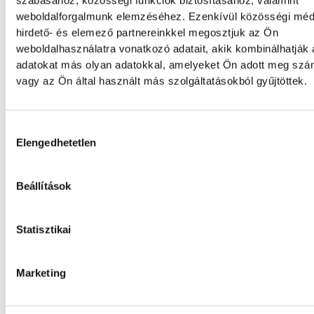
szabásához, közösségi funkciók biztosításához, valamint
üzemállapotban van, amelyre eredetileg n
weboldalforgalmunk elemzéséhez. Ezenkívül közösségi méd
tervezték.
hirdető- és elemező partnereinkkel megosztjuk az Ön
weboldalhasználatra vonatkozó adatait, akik kombinálhatják
adatokat más olyan adatokkal, amelyeket Ön adott meg sz
A Tisza-frakció kezdeménye
vagy az Ön által használt más szolgáltatásokból gyűjtöttek.
hogy jövő kedden legyen az
államfőválasztás
Hozzájárulás kiválasztása
Elengedhetetlen
A Tisza-frakció kezdeményezte, hogy a par
jövő kedden válassza meg az új köztársasá
elnököt.
Beállítások
Statisztikai
Valami óriási csapódott a Ho
ma reggel
Marketing
Rendhagyó esemény zajlott le kedden regge
Magyar idő szerint 8:35 körül a Hold felszí