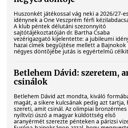
Huszonkét játékossal vág neki a 2026/27-e
idénynek a One Veszprém férfi kézilabdacs
A klub péntek délutáni szezonnyitó
sajtótájékoztatóján dr. Bartha Csaba
vezérigazgató kijelentette: a jubileumi idé
hazai címek begyűjtése mellett a Bajnokok 
négyes döntőjébe jutás is egyértelmű célki
Betlehem Dávid: szeretem, a
csinálok
Betlehem Dávid azt mondta, kiváló formába
magát, a sikere kulcsának pedig azt tartja,
szereti, amit csinál. Az olimpiai bronzérmes
nyíltvízi úszó a magyar küldöttség első
aranyérmét szerezte pénteken a párizsi viz
Európa-bajnokságon azzal, hogy megnyert