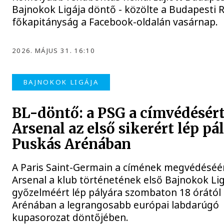
Bajnokok Ligája döntő - közölte a Budapesti 
főkapitányság a Facebook-oldalán vasárnap.
2026. MÁJUS 31. 16:10
BAJNOKOK LIGÁJA
BL-döntő: a PSG a címvédésért
Arsenal az első sikerért lép pá
Puskás Arénában
A Paris Saint-Germain a címének megvédéséér
Arsenal a klub történetének első Bajnokok Lig
győzelméért lép pályára szombaton 18 órától
Arénában a legrangosabb európai labdarúgó
kupasorozat döntőjében.