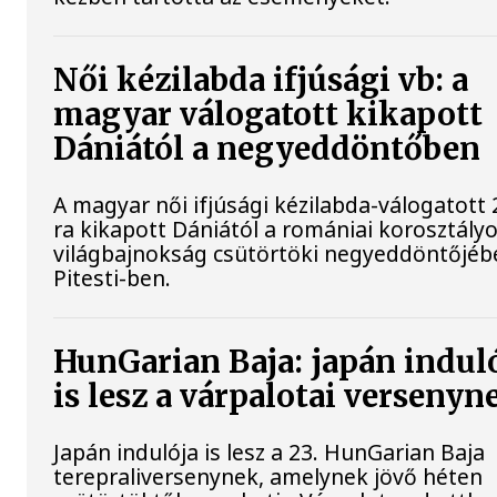
Női kézilabda ifjúsági vb: a
magyar válogatott kikapott
Dániától a negyeddöntőben
A magyar női ifjúsági kézilabda-válogatott 
ra kikapott Dániától a romániai korosztály
világbajnokság csütörtöki negyeddöntőjéb
Pitesti-ben.
HunGarian Baja: japán indul
is lesz a várpalotai versenyn
Japán indulója is lesz a 23. HunGarian Baja
terepraliversenynek, amelynek jövő héten