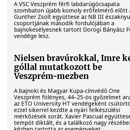
A VSC Veszprém férfi labdarúgócsapata
szombaton újabb komoly erőfelmérő előtt á
Gunther Zsolt együttese az NB III északnyu
csoportjának második fordulójában a
bajnokesélyesnek tartott Dorogi Bányász F
vendége lesz.
Nielsen bravúrokkal, Imre k
góllal mutatkozott be
Veszprém-mezben
A bajnoki és Magyar Kupa-címvédő One
Veszprém fölényes, 44–25-ös győzelmet ar
az ETO University HT vendégeként csütört
ezzel sikerrel kezdte a nyári felkészülési
mérkőzések sorát. Xavier Pascual együttes
tempót diktált, és a találkozó nagy részébe
kézben tartotta az eseményeket.