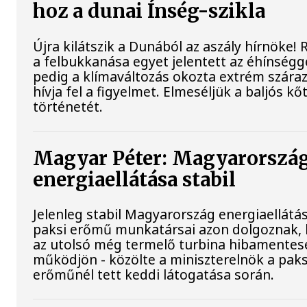
hoz a dunai Ínség-szikla
Újra kilátszik a Dunából az aszály hírnöke!
a felbukkanása egyet jelentett az éhínségg
pedig a klímaváltozás okozta extrém szára
hívja fel a figyelmet. Elmeséljük a baljós k
történetét.
Magyar Péter: Magyarorszá
energiaellátása stabil
Jelenleg stabil Magyarország energiaellátás
paksi erőmű munkatársai azon dolgoznak,
az utolsó még termelő turbina hibamentes
működjön - közölte a miniszterelnök a paks
erőműnél tett keddi látogatása során.