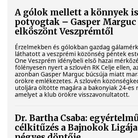
A gólok mellett a könnyek i
potyogtak – Gasper Marguc
elköszönt Veszprémtől
Érzelmekben és gólokban gazdag gálamérk
láthatott a veszprémi közönség péntek est
One Veszprém idénybeli első hazai mérkőz
fölényesen nyert a szlovén RK Celje ellen, a
azonban Gasper Marguc búcsúja miatt ma
örökre emlékezetes. A szlovén közönségke
utoljára öltötte magára a bakonyiak 24-es 
amelyet a klub örökre visszavonultatott.
Dr. Bartha Csaba: egyértelm
célkitűzés a Bajnokok Ligája
négyes döntője