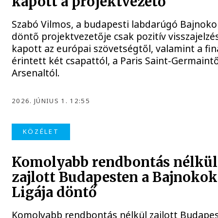
kapott a projektvezető
Szabó Vilmos, a budapesti labdarúgó Bajnokok
döntő projektvezetője csak pozitív visszajelzé
kapott az európai szövetségtől, valamint a fi
érintett két csapattól, a Paris Saint-Germaintő
Arsenaltól.
2026. JÚNIUS 1. 12:55
KÖZÉLET
Komolyabb rendbontás nélkül
zajlott Budapesten a Bajnokok
Ligája döntő
Komolyabb rendbontás nélkül zajlott Budape