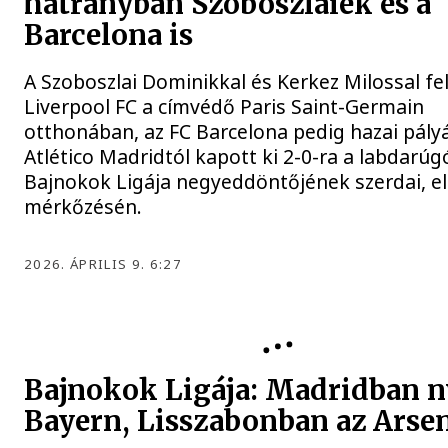
hátrányban Szoboszlaiék és a
Barcelona is
A Szoboszlai Dominikkal és Kerkez Milossal fel
Liverpool FC a címvédő Paris Saint-Germain
otthonában, az FC Barcelona pedig hazai pály
Atlético Madridtól kapott ki 2-0-ra a labdarúg
Bajnokok Ligája negyeddöntőjének szerdai, e
mérkőzésén.
2026. ÁPRILIS 9. 6:27
Bajnokok Ligája: Madridban n
Bayern, Lisszabonban az Arse