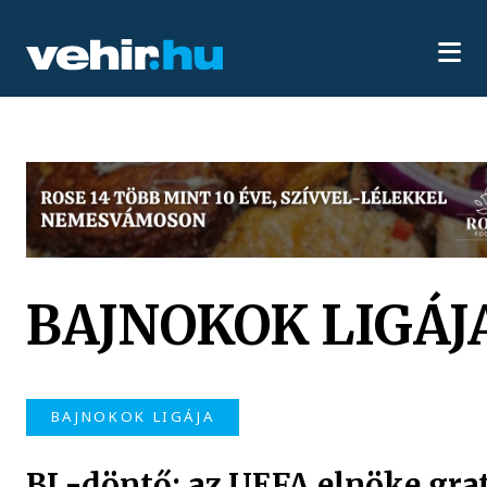
BAJNOKOK LIGÁJ
BAJNOKOK LIGÁJA
BL-döntő: az UEFA elnöke grat