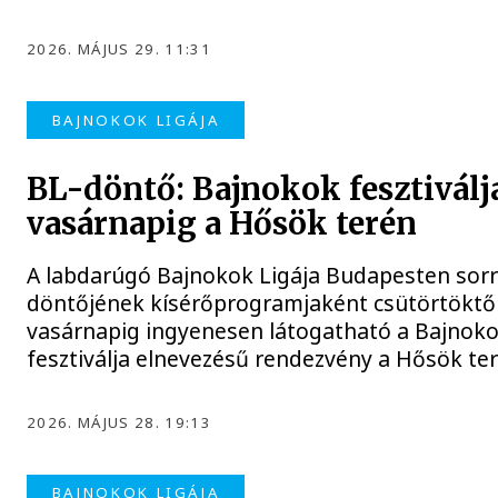
2026. MÁJUS 29. 11:31
BAJNOKOK LIGÁJA
BL-döntő: Bajnokok fesztiválj
vasárnapig a Hősök terén
A labdarúgó Bajnokok Ligája Budapesten sorr
döntőjének kísérőprogramjaként csütörtöktő
vasárnapig ingyenesen látogatható a Bajnok
fesztiválja elnevezésű rendezvény a Hősök ter
2026. MÁJUS 28. 19:13
BAJNOKOK LIGÁJA