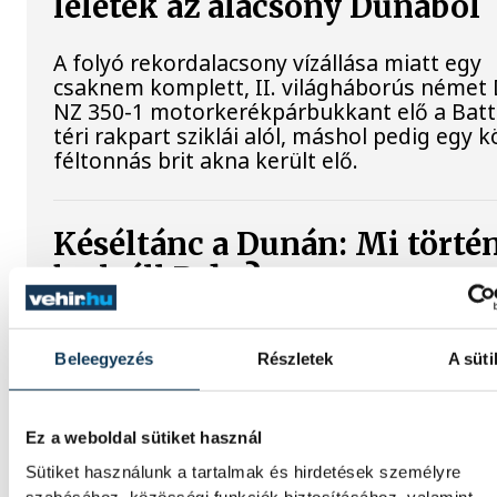
leletek az alacsony Dunából
A folyó rekordalacsony vízállása miatt egy
csaknem komplett, II. világháborús néme
NZ 350-1 motorkerékpárbukkant elő a Bat
téri rakpart sziklái alól, máshol pedig egy k
féltonnás brit akna került elő.
Késéltánc a Dunán: Mi történ
ha leáll Paks?
Mártha Imre, az MVM Zrt. egykori
vezérigazgatója ATV-n Rónai Egonnak adot
Beleegyezés
Részletek
A süti
interjújában vázolta fel a Paksi Atomerőmű
álló példátlan technológiai kihívásokat. A
szakember, aki korábban éveken át felelt a 
Ez a weboldal sütiket használ
energetikai fejlesztésekért és a paksi blok
Sütiket használunk a tartalmak és hirdetések személyre
működéséért, arra figyelmeztet: az erőmű 