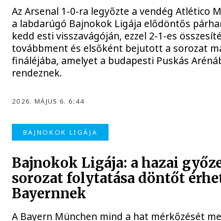
Az Arsenal 1-0-ra legyőzte a vendég Atlético 
a labdarúgó Bajnokok Ligája elődöntős párha
kedd esti visszavágóján, ezzel 2-1-es összesít
továbbment és elsőként bejutott a sorozat má
fináléjába, amelyet a budapesti Puskás Arén
rendeznek.
2026. MÁJUS 6. 6:44
BAJNOKOK LIGÁJA
Bajnokok Ligája: a hazai győz
sorozat folytatása döntőt érhe
Bayernnek
A Bayern München mind a hat mérkőzését m