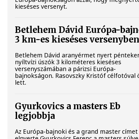
kieséses versenyt.
Betlehem Dávid Európa-bajn
3 km-es kieséses versenyben
Betlehem Dávid aranyérmet nyert pénteke
nyíltvízi úszók 3 kilométeres kieséses
versenyszámában a párizsi Európa-
bajnokságon. Rasovszky Kristóf célfotóval 
lett.
Gyurkovics a masters Eb
legjobbja
Az Európa-bajnoki és a grand master címet 
elnyerte Gyurkovics Ferenc a masters súly