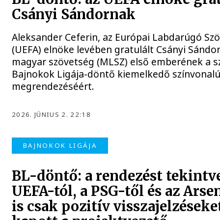
Csányi Sándornak
Aleksander Ceferin, az Európai Labdarúgó Sz
(UEFA) elnöke levében gratulált Csányi Sándor
magyar szövetség (MLSZ) első emberének a 
Bajnokok Ligája-döntő kiemelkedő színvonal
megrendezéséért.
2026. JÚNIUS 2. 22:18
BAJNOKOK LIGÁJA
BL-döntő: a rendezést tekintv
UEFA-tól, a PSG-től és az Arse
is csak pozitív visszajelzéseke