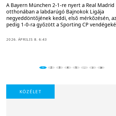
A Bayern München 2-1-re nyert a Real Madrid
otthonában a labdarúgó Bajnokok Ligája
negyeddöntőjének keddi, első mérkőzésén, az
pedig 1-0-ra győzött a Sporting CP vendégeké
2026. ÁPRILIS 8. 6:43
1
2
3
4
5
...
KÖZÉLET