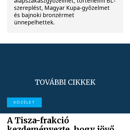
alapszakaszgyőzelmet, történelmi BL-
szereplést, Magyar Kupa-győzelmet
és bajnoki bronzérmet
ünnepelhettek.
TOVÁBBI CIKKEK
KÖZÉLET
A Tisza-frakció
kezdeményezte, hogy jövő