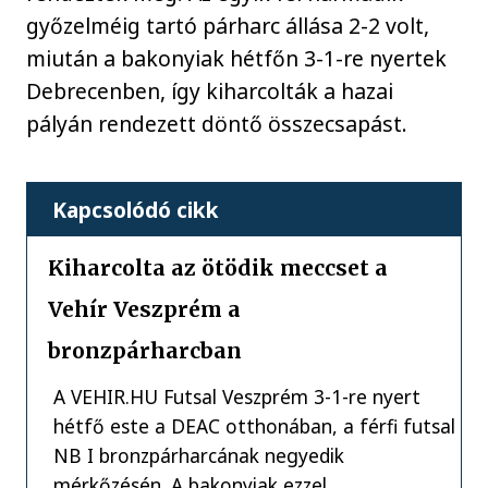
győzelméig tartó párharc állása 2-2 volt,
miután a bakonyiak hétfőn 3-1-re nyertek
Debrecenben, így kiharcolták a hazai
pályán rendezett döntő összecsapást.
Kapcsolódó cikk
Kiharcolta az ötödik meccset a
Vehír Veszprém a
bronzpárharcban
A VEHIR.HU Futsal Veszprém 3-1-re nyert
hétfő este a DEAC otthonában, a férfi futsal
NB I bronzpárharcának negyedik
mérkőzésén. A bakonyiak ezzel