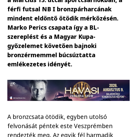
férfi futsal NB I bronzpárharcának
mindent eldöntő ötödik mérkőzésén.
Marko Perics csapata így a BL-
szereplést és a Magyar Kupa-
győzelemet követően bajnoki
bronzérmemmel búcsúztatta
emlékezetes idényét.
A bronzcsata ötödik, egyben utolsó
felvonását péntek este Veszprémben
rendezték meg. Az egyik fél harmadik