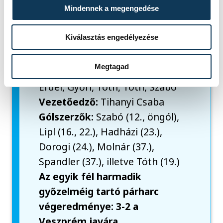
Mindennek a megengedése
Balogh, Bognár, Vér
Vezetőedző:
Marko Perics
Kiválasztás engedélyezése
DEAC:
Soczó – Krajnyák, Lévai,
Ricardo, Caique
Megtagad
Csere:
Faragó, Elek, Erdei, Vass,
Erdei, Győri, Tóth, Tóth, Szabó
Vezetőedző:
Tihanyi Csaba
Gólszerzők:
Szabó (12., öngól),
Lipl (16., 22.), Hadházi (23.),
Dorogi (24.), Molnár (37.),
Spandler (37.), illetve Tóth (19.)
Az egyik fél harmadik
győzelméig tartó párharc
végeredménye: 3-2 a
Veszprém javára