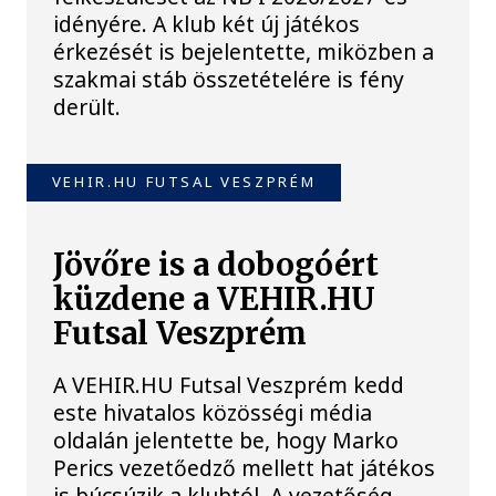
idényére. A klub két új játékos
érkezését is bejelentette, miközben a
szakmai stáb összetételére is fény
derült.
VEHIR.HU FUTSAL VESZPRÉM
Jövőre is a dobogóért
küzdene a VEHIR.HU
Futsal Veszprém
A VEHIR.HU Futsal Veszprém kedd
este hivatalos közösségi média
oldalán jelentette be, hogy Marko
Perics vezetőedző mellett hat játékos
is búcsúzik a klubtól. A vezetőség