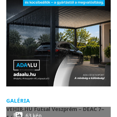
GALÉRIA
VEHIR.HU Futsal Veszprém – DEAC 7–
63 kép