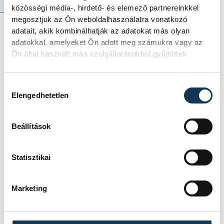
közösségi média-, hirdető- és elemező partnereinkkel
megosztjuk az Ön weboldalhasználatra vonatkozó
adatait, akik kombinálhatják az adatokat más olyan
adatokkal, amelyeket Ön adott meg számukra vagy az
Férfi futsal NB I, a 3. helyért, 5.
Ön által használt más szolgáltatásokból gyűjtöttek.
mérkőzés:
VEHIR.HU Futsal Veszprém–
Hozzájárulás kiválasztása
Elengedhetetlen
DEAC 7-1 (2-1)
Veszprém, Március 15. utcai
Beállítások
sportcsarnok. Vezette: Zimonyi
(Juhász, Urgyán)
Statisztikai
VEHIR.HU Futsal Veszprém:
Spandler – Dorogi, Hadházi,
Marketing
Fellembek, Lipl
Csere:
Horváth, Pénzelik,
Juhász, Knizs, Molnár, Dróth,