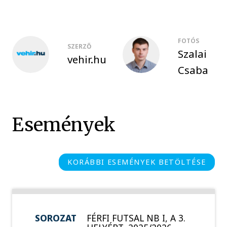
FOTÓS
SZERZŐ
Szalai
vehir.hu
Csaba
Események
KORÁBBI ESEMÉNYEK BETÖLTÉSE
SOROZAT
FÉRFI FUTSAL NB I, A 3.