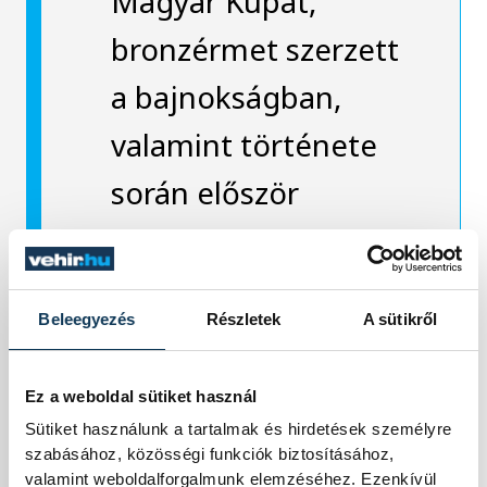
Magyar Kupát,
bronzérmet szerzett
a bajnokságban,
valamint története
során először
szerepelt a
Bajnokok Ligájában,
Beleegyezés
Részletek
A sütikről
ahol az angol és a
norvég bajnokot is
Ez a weboldal sütiket használ
legyőzte.
Sütiket használunk a tartalmak és hirdetések személyre
szabásához, közösségi funkciók biztosításához,
valamint weboldalforgalmunk elemzéséhez. Ezenkívül