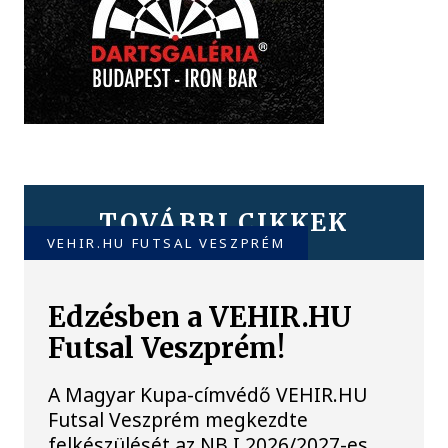
TOVÁBBI CIKKEK
VEHIR.HU FUTSAL VESZPRÉM
Edzésben a VEHIR.HU
Futsal Veszprém!
A Magyar Kupa-címvédő VEHIR.HU
Futsal Veszprém megkezdte
felkészülését az NB I 2026/2027-es