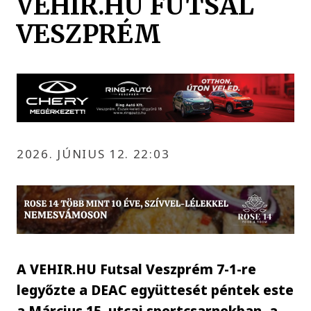
VEHIR.HU FUTSAL
VESZPRÉM
2026. JÚNIUS 12. 22:03
A VEHIR.HU Futsal Veszprém 7-1-re
legyőzte a DEAC együttesét péntek este
a Március 15. utcai sportcsarnokban, a