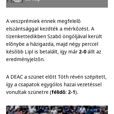
1 (2–1)
A veszprémiek ennek megfelelő
elszántsággal kezdték a mérkőzést. A
tizenkettedikben Szabó öngóljával került
előnybe a házigazda, majd négy perccel
később Lipl is betalált, így már
2-0
állt az
eredményjelzőn.
A DEAC a szünet előtt Tóth révén szépített,
így a csapatok egygólos hazai vezetéssel
vonultak szünetre (
félidő: 2-1
).