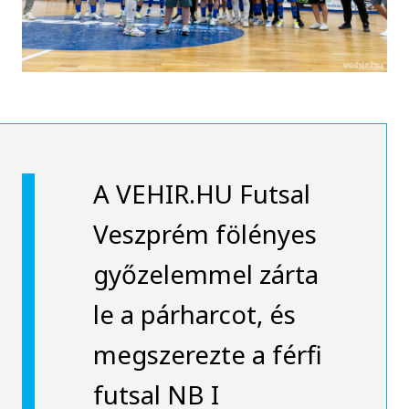
A VEHIR.HU Futsal
Veszprém fölényes
győzelemmel zárta
le a párharcot, és
megszerezte a férfi
futsal NB I