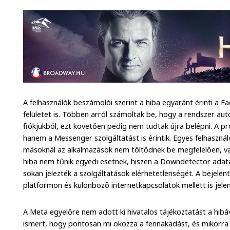
A felhasználók beszámolói szerint a hiba egyaránt érinti a 
felületet is. Többen arról számoltak be, hogy a rendszer aut
fiókjukból, ezt követően pedig nem tudtak újra belépni. A
hanem a Messenger szolgáltatást is érintik. Egyes felhasználó
másoknál az alkalmazások nem töltődnek be megfelelően, va
hiba nem tűnik egyedi esetnek, hiszen a Downdetector adatai 
sokan jelezték a szolgáltatások elérhetetlenségét. A bejele
platformon és különböző internetkapcsolatok mellett is jelen
A Meta egyelőre nem adott ki hivatalos tájékoztatást a hibá
ismert, hogy pontosan mi okozza a fennakadást, és mikorra ál