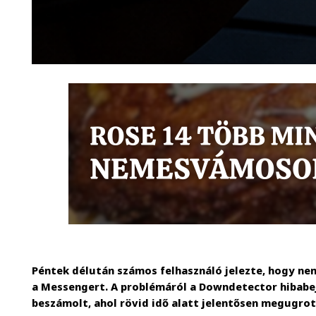
Péntek délután számos felhasználó jelezte, hogy ne
a Messengert. A problémáról a Downdetector hibabej
beszámolt, ahol rövid idő alatt jelentősen megugrot