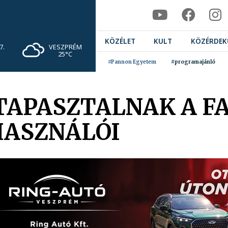
KÖZÉLET
KULT
KÖZÉRDEK
VESZPRÉM
7.
25°C
#Pannon Egyetem
#programajánló
TAPASZTALNAK A FA
HASZNÁLÓI