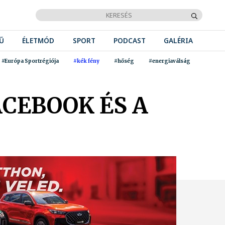
Ű
ÉLETMÓD
SPORT
PODCAST
GALÉRIA
#Európa Sportrégiója
#kék fény
#hőség
#energiaválság
CEBOOK ÉS A