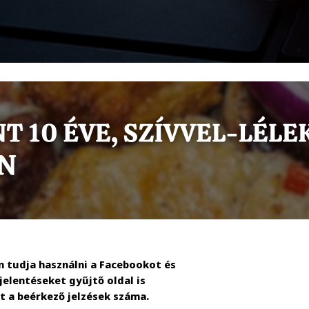
m tudja használni a Facebookot és
elentéseket gyűjtő oldal is
t a beérkező jelzések száma.