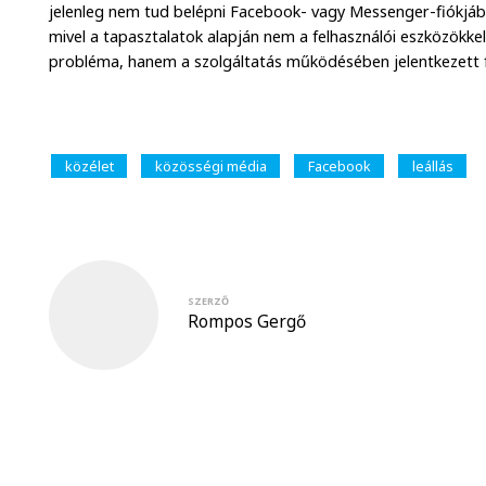
jelenleg nem tud belépni Facebook- vagy Messenger-fiókjáb
mivel a tapasztalatok alapján nem a felhasználói eszközökkel
probléma, hanem a szolgáltatás működésében jelentkezett 
közélet
közösségi média
Facebook
leállás
SZERZŐ
Rompos Gergő