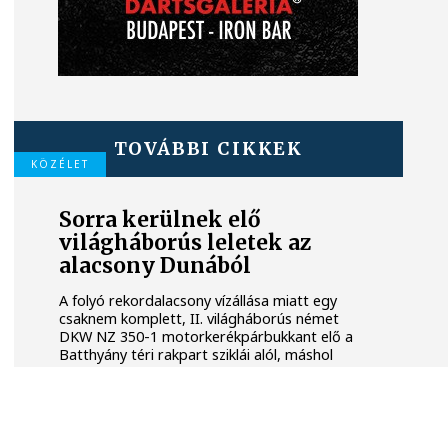
TOVÁBBI CIKKEK
KÖZÉLET
Sorra kerülnek elő
világháborús leletek az
alacsony Dunából
A folyó rekordalacsony vízállása miatt egy
csaknem komplett, II. világháborús német
DKW NZ 350-1 motorkerékpárbukkant elő a
Batthyány téri rakpart sziklái alól, máshol
pedig egy közel féltonnás brit akna került
elő.
KÖZÉLET