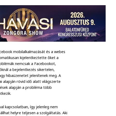
Facebook mobilalkalmazását és a webes
omatikusan kijelentkeztette őket a
 problémák nemcsak a Facebookot,
knál a bejelentkezés sikertelen,
gy hibaüzenetet jelenítenek meg. A
alapján rövid idő alatt világszerte
ntések alapján a probléma több
tkezik.
val kapcsolatban, így jelenleg nem
lhat helyre teljesen a szolgáltatás. Aki