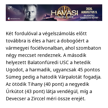
Két fordulóval a végelszámolás előtt
továbbra is éles a harc a dobogóért a
vármegyei fociélvonalban, ahol szombaton
négy meccset rendeznek. A második
helyezett Balatonfüredi USC a hetedik
Ugodot, a harmadik, ugyancsak 45 pontos
Sümeg pedig a hatodik Várpalotát fogadja.
Az ötödik Tihany (40 pont) a negyedik
Úrkútot (43 pont) látja vendégül, míg a
Devecser a Zirccel méri össze erejét.