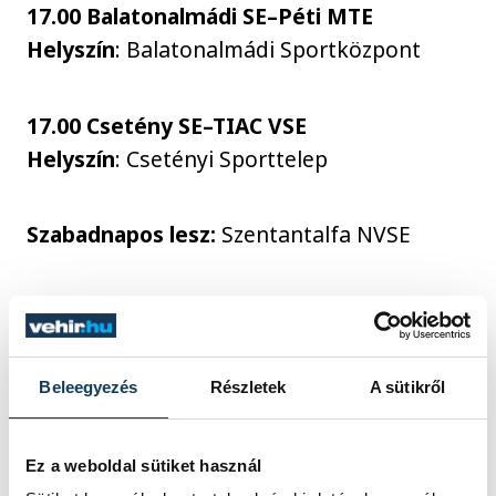
17.00 Balatonalmádi SE–Péti MTE
Helyszín
: Balatonalmádi Sportközpont
17.00 Csetény SE–TIAC VSE
Helyszín
: Csetényi Sporttelep
Szabadnapos lesz:
Szentantalfa NVSE
Tabella
Beleegyezés
Részletek
A sütikről
H.
Csapat
M.
Gy.
D.
V.
LG.
KG.
GK.
P.
1.
Balatonalmádi SE
21
19
2
0
86
11
75
59
2.
Balatonfüredi USC
22
15
0
7
70
29
41
45
Ez a weboldal sütiket használ
3.
Sümeg VSE
21
14
3
4
44
28
16
45