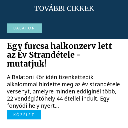
TOVÁBBI CIKKEK
BALATON
Egy furcsa halkonzerv lett
az Év Strandétele -
mutatjuk!
A Balatoni Kör idén tizenkettedik
alkalommal hirdette meg az év strandétele
versenyt, amelyre minden eddiginél több,
22 vendéglátóhely 44 étellel indult. Egy
fonyódi hely nyert...
KÖZÉLET