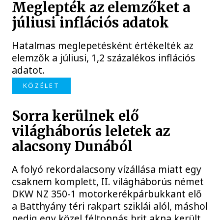
Meglepték az elemzőket a
júliusi inflációs adatok
Hatalmas meglepetésként értékelték az
elemzők a júliusi, 1,2 százalékos inflációs
adatot.
KÖZÉLET
Sorra kerülnek elő
világháborús leletek az
alacsony Dunából
A folyó rekordalacsony vízállása miatt egy
csaknem komplett, II. világháborús német
DKW NZ 350-1 motorkerékpárbukkant elő
a Batthyány téri rakpart sziklái alól, máshol
pedig egy közel féltonnás brit akna került