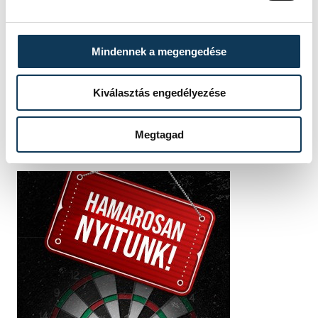
FOTÓS
SZERZŐ
Szalai
vehir.hu
Csaba
Mindennek a megengedése
Kiválasztás engedélyezése
Megtagad