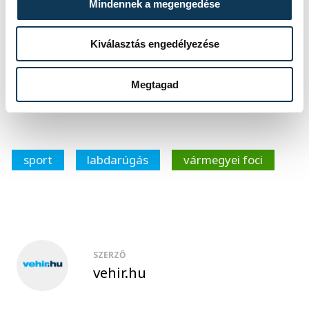
10.
21
6
1
14
31
54
-23
19
Mindennek a megengedése
NVSE
11.
Devecser SE
20
4
3
13
28
55
-27
15
Kiválasztás engedélyezése
12.
Péti MTE
21
3
2
16
17
138
-121
11
13.
TIAC VSE
20
1
1
18
23
104
-81
4
Megtagad
sport
labdarúgás
vármegyei foci
SZERZŐ
vehir.hu