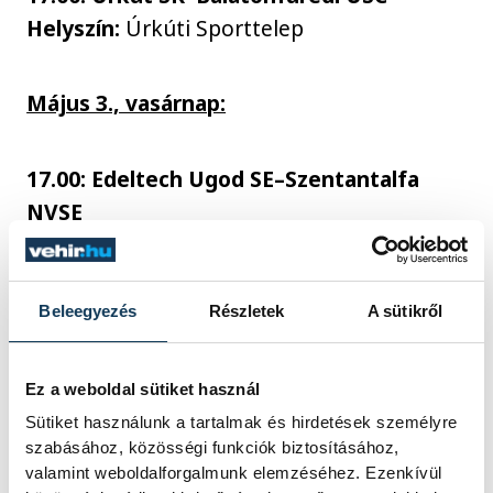
Helyszín:
Úrkúti Sporttelep
Május 3., vasárnap:
17.00: Edeltech Ugod SE–Szentantalfa
NVSE
Helyszín:
Ugod SE Sporttelep
Beleegyezés
Részletek
A sütikről
Szabadnapos lesz:
Balatonalmádi SE
Ez a weboldal sütiket használ
Így állnak a csapatok:
Sütiket használunk a tartalmak és hirdetések személyre
szabásához, közösségi funkciók biztosításához,
valamint weboldalforgalmunk elemzéséhez. Ezenkívül