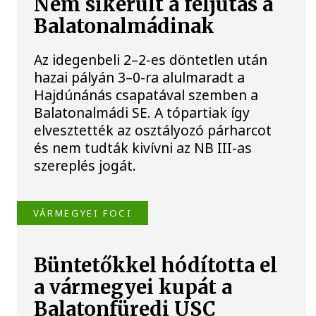
Nem sikerült a feljutás a
Balatonalmádinak
Az idegenbeli 2–2-es döntetlen után
hazai pályán 3–0-ra alulmaradt a
Hajdúnánás csapatával szemben a
Balatonalmádi SE. A tópartiak így
elvesztették az osztályozó párharcot
és nem tudták kivívni az NB III-as
szereplés jogát.
VÁRMEGYEI FOCI
Büntetőkkel hódította el
a vármegyei kupát a
Balatonfüredi USC