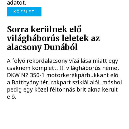
adatot.
KÖZÉLET
Sorra kerülnek elő
világháborús leletek az
alacsony Dunából
A folyó rekordalacsony vízállása miatt egy
csaknem komplett, II. világháborús német
DKW NZ 350-1 motorkerékpárbukkant elő
a Batthyány téri rakpart sziklái alól, máshol
pedig egy közel féltonnás brit akna került
elő.