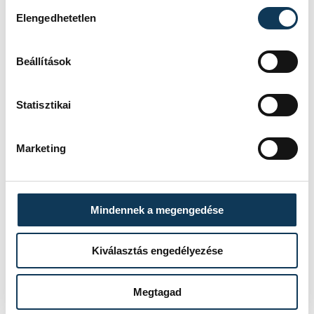
Hozzájárulás kiválasztása
Elengedhetetlen
Beállítások
Statisztikai
Marketing
Mindennek a megengedése
TOVÁBBI CIKKEK
Kiválasztás engedélyezése
KÖZÉLET
Megtagad
Baka Andrást jelöli