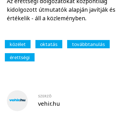
Az érettségi dolgozatokat központilag
kidolgozott útmutatók alapján javítják és
értékelik - áll a közleményben.
közélet
oktatás
továbbtanulás
érettségi
SZERZŐ
vehir.hu