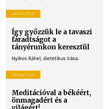
LIFE&STYLE
Így győzzük le a tavaszi
fáradtságot a
tányérunkon keresztül
Nyikos Ráhel, dietetikus írása.
LIFE&STYLE
Meditációval a békéért,
önmagadért és a
világért!