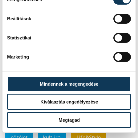
prózairodalom kincsei, hanem a nemzeti
emlékezet és önismeret forrásai is. Az ő
Beállítások
szemén keresztül a 19. század
Magyarországa megelevenedik, és
Statisztikai
egyértelművé válik, miért nevezhetjük őt a
magyar próza egyik legnagyobb
Marketing
mesterének. A szó, amely Eötvös tollából
fakad, örökké rezonál a magyar lélekben,
és példát mutat a múlt értékeinek
Mindennek a megengedése
tiszteletére és megőrzésére.
Kiválasztás engedélyezése
Kiemelt kép: Eötvös Károly Intézet
Megtagad
közélet
kultúra
Life&Style