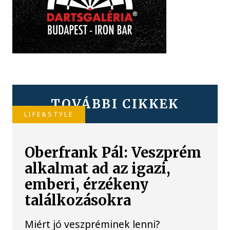
TOVÁBBI CIKKEK
LIFE&STYLE
Oberfrank Pál: Veszprém
alkalmat ad az igazi,
emberi, érzékeny
találkozásokra
Miért jó veszpréminek lenni?