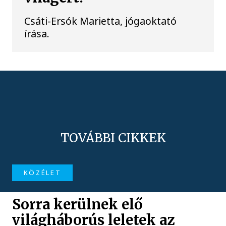
Csáti-Ersók Marietta, jógaoktató
írása.
TOVÁBBI CIKKEK
KÖZÉLET
Sorra kerülnek elő
világháborús leletek az