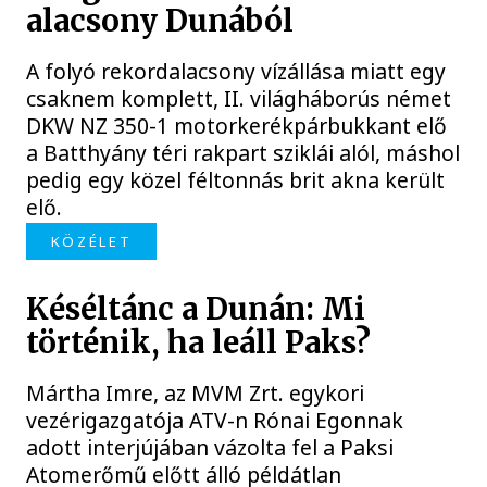
alacsony Dunából
A folyó rekordalacsony vízállása miatt egy
csaknem komplett, II. világháborús német
DKW NZ 350-1 motorkerékpárbukkant elő
a Batthyány téri rakpart sziklái alól, máshol
pedig egy közel féltonnás brit akna került
elő.
KÖZÉLET
Késéltánc a Dunán: Mi
történik, ha leáll Paks?
Mártha Imre, az MVM Zrt. egykori
vezérigazgatója ATV-n Rónai Egonnak
adott interjújában vázolta fel a Paksi
Atomerőmű előtt álló példátlan