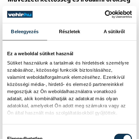
Eötvös Károly írói munkásságát különleges
kettősség jellemzi. Mint politikus, a
Beleegyezés
Részletek
A sütikről
modern Magyarországért harcolt, míg
íróként a múlt nemesi világát idealizálta.
Ez a weboldal sütiket használ
Írásaiban mindig jelen van az éleslátás, a
Sütiket használunk a tartalmak és hirdetések személyre
humor, és az anekdoták megelevenítő
szabásához, közösségi funkciók biztosításához,
ereje, miközben szavaiból árad a mély
valamint weboldalforgalmunk elemzéséhez. Ezenkívül
hazaszeretet. Nem csupán mesemondó
közösségi média-, hirdető- és elemező partnereinkkel
megosztjuk az Ön weboldalhasználatra vonatkozó
volt, hanem krónikás is, aki úgy bontotta ki
adatait, akik kombinálhatják az adatokat más olyan
a történeteket, hogy azok egyszerre
adatokkal, amelyeket Ön adott meg számukra vagy az
legyenek tanulságosak és szórakoztatóak.
Ön által használt más szolgáltatásokból gyűjtöttek.
Hozzájárulás kiválasztása
Eötvös Károly munkái nemcsak a magyar
Elengedhetetlen