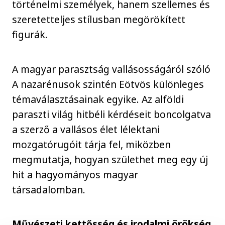
történelmi személyek, hanem szellemes és
szeretetteljes stílusban megörökített
figurák.
A magyar parasztság vallásosságáról szóló
A nazarénusok szintén Eötvös különleges
témaválasztásainak egyike. Az alföldi
paraszti világ hitbéli kérdéseit boncolgatva
a szerző a vallásos élet lélektani
mozgatórugóit tárja fel, miközben
megmutatja, hogyan születhet meg egy új
hit a hagyományos magyar
társadalomban.
Művészeti kettősség és irodalmi örökség