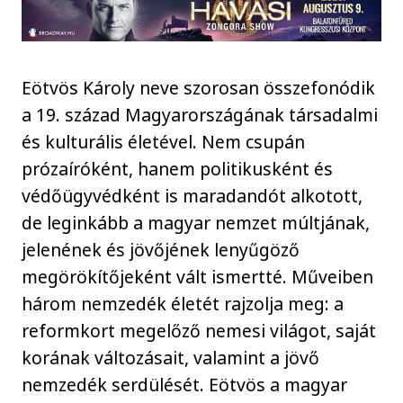
Eötvös Károly neve szorosan összefonódik
a 19. század Magyarországának társadalmi
és kulturális életével. Nem csupán
prózaíróként, hanem politikusként és
védőügyvédként is maradandót alkotott,
de leginkább a magyar nemzet múltjának,
jelenének és jövőjének lenyűgöző
megörökítőjeként vált ismertté. Műveiben
három nemzedék életét rajzolja meg: a
reformkort megelőző nemesi világot, saját
korának változásait, valamint a jövő
nemzedék serdülését. Eötvös a magyar